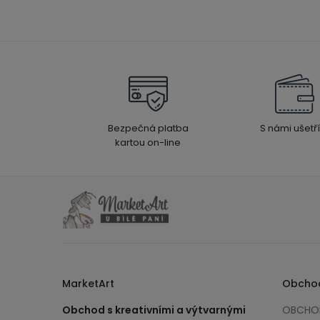
Bezpečná platba
S námi ušetří
kartou on-line
MarketArt
Obcho
Obchod s kreativními a výtvarnými
OBCHOD