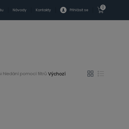
0
du
Návody
Kontakty
Přihlásit se
i hledání pomocí filtrů