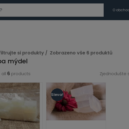
modal-check
O obcho
iltrujte si produkty
Zobrazeno vše 6 produktů
ba mýdel
azit pouze produkty ve slevě
Show out of stock products
 all
6
products
Zjednodušte s
Sleva!