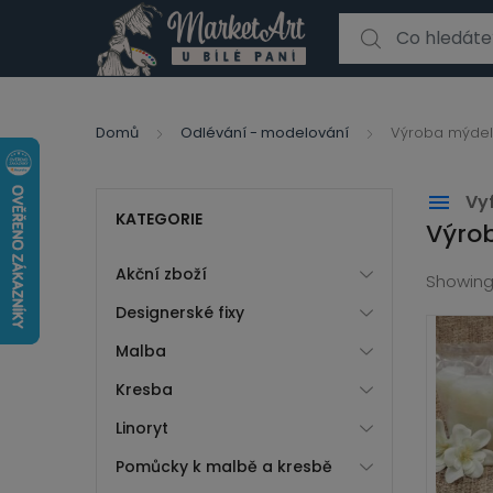
Search for:
Domů
Odlévání - modelování
Výroba mýdel
Vyf
KATEGORIE
Výro
Zobr
Akční zboží
Showing
Designerské fixy
Malba
Kresba
Linoryt
Pomůcky k malbě a kresbě