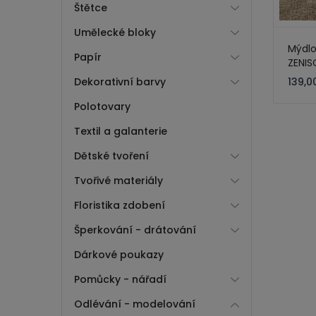
Štětce
Umělecké bloky
Mýdl
Papír
ZENIS
White,
Dekorativní barvy
139,0
Polotovary
Textil a galanterie
Dětské tvoření
Tvořivé materiály
Floristika zdobení
Šperkování - drátování
Dárkové poukazy
Pomůcky - nářadí
Odlévání - modelování