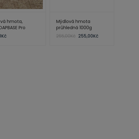
ová hmota,
Mýdlová hmota
OAPBASE Pro
průhledná 1000g
 bílá
Original
Current
0
Kč
265,00
Kč
255,00
Kč
price
price
was:
is:
265,00Kč.
255,00Kč.