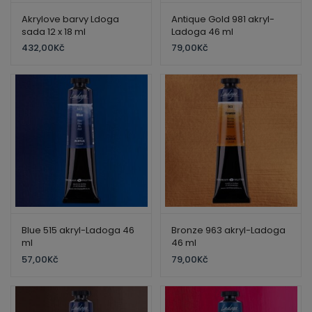
Akrylove barvy Ldoga
Antique Gold 981 akryl-
sada 12 x 18 ml
Ladoga 46 ml
432,00
Kč
79,00
Kč
Blue 515 akryl-Ladoga 46
Bronze 963 akryl-Ladoga
ml
46 ml
57,00
Kč
79,00
Kč