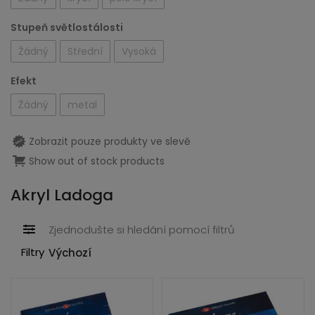
ild
xpand
enu
Stupeň světlostálosti
ild
Žádný
Střední
Vysoká
enu
Efekt
xpand
ild
Žádný
metal
xpand
enu
ild
Zobrazit pouze produkty ve slevě
enu
Show out of stock products
xpand
ild
Akryl Ladoga
enu
Zjednodušte si hledání pomocí filtrů
xpand
Filtry
ild
enu
xpand