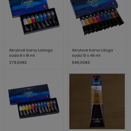
ild
enu
Akrylové barvy Ladoga
Akrylove barvy Ldoga
sada 8 x 18 ml
sada 10 x 46 ml
279,00
Kč
546,00
Kč