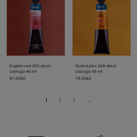
English red 300 akryl-
Gold Aztec 968 akryl-
Ladoga 46 ml
Ladoga 46 ml
57,00
Kč
79,00
Kč
1
2
3
→