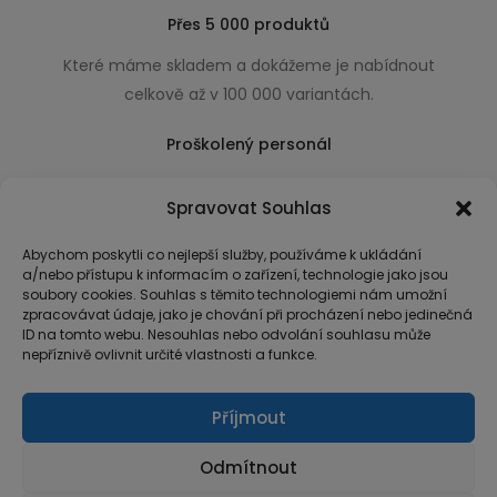
Přes 5 000 produktů
Které máme skladem a dokážeme je nabídnout
celkově až v 100 000 variantách.
Proškolený personál
Který k úsměvu přidá i praktické a užitečné rady
Spravovat Souhlas
usnadňující nákup.
Abychom poskytli co nejlepší služby, používáme k ukládání
a/nebo přístupu k informacím o zařízení, technologie jako jsou
soubory cookies. Souhlas s těmito technologiemi nám umožní
zpracovávat údaje, jako je chování při procházení nebo jedinečná
ID na tomto webu. Nesouhlas nebo odvolání souhlasu může
nepříznivě ovlivnit určité vlastnosti a funkce.
Příjmout
Odmítnout