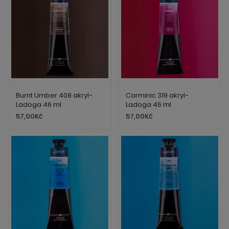
Burnt Umber 408 akryl-
Carminic 319 akryl-
Ladoga 46 ml
Ladoga 46 ml
57,00
Kč
57,00
Kč
- MÁME DOVOLENOU -
Ve dnech 5. - 9. 8. máme krátkou dovolenou na e-
shopu. Všechny objednávky budou expedovány
hned po našem návratu.
Děkujeme za pochopení a přejeme krásné dny.