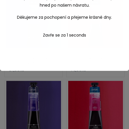
Cobalt blue 508 akryl-
Copper 964 akryl-Ladoga
Ladoga 46 ml
46 ml
57,00
Kč
79,00
Kč