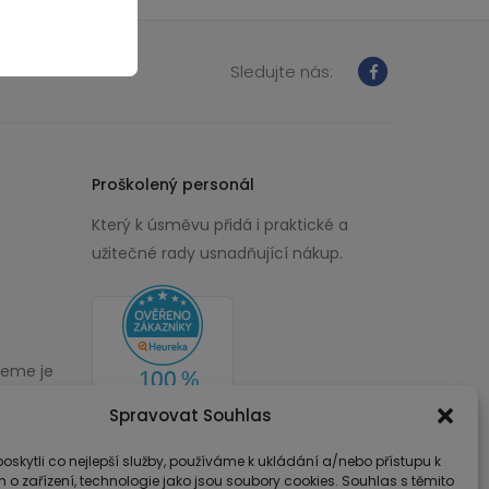
Sledujte nás:
Proškolený personál
Který k úsměvu přidá i praktické a
užitečné rady usnadňující nákup.
žeme je
00
Spravovat Souhlas
skytli co nejlepší služby, používáme k ukládání a/nebo přístupu k
 o zařízení, technologie jako jsou soubory cookies. Souhlas s těmito