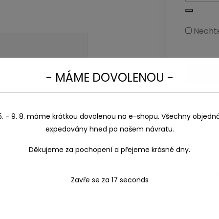
Necht
ónních akcích.
- MÁME DOVOLENOU -
5. - 9. 8. máme krátkou dovolenou na e-shopu. Všechny objedn
expedovány hned po našem návratu.
Děkujeme za pochopení a přejeme krásné dny.
Zavře se za
16
seconds
te
Rádi vám poradíme
Doprava zdar
objednávce nad