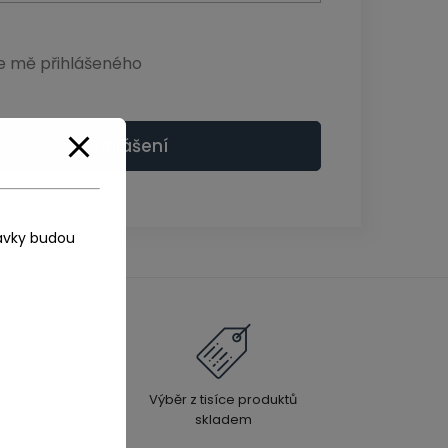
e mě přihlášeného
Přihlášení
ávky budou
ma při
Výběr z tisíce produktů
 700 Kč
skladem