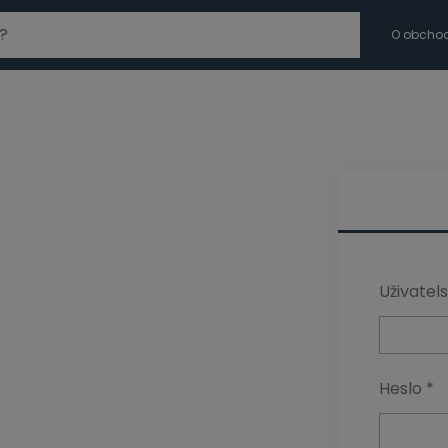
modal-check
O obcho
Uživatel
Heslo
*