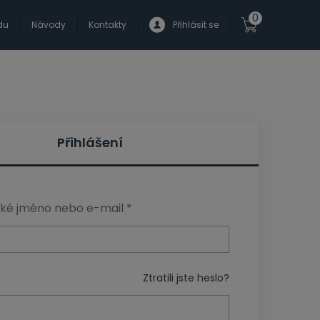
0
du
Návody
Kontakty
Přihlásit se
Přihlášení
ské jméno nebo e-mail
*
Ztratili jste heslo?