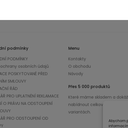
dní podmínky
Menu
NÍ PODMÍNKY
Kontakty
 ochrany osobních údajů
O obchodu
ACE POSKYTOVANÉ PŘED
Návody
NÍM SMLOUVY
Přes 5 000 produktů
AČNÍ ŘÁD
ÁŘ PRO UPLATNĚNÍ REKLAMACE
Které máme skladem a doká
Í O PRÁVU NA ODSTOUPENÍ
nabídnout celkově až v 100 0
LOUVY
variantách.
ÁŘ PRO ODSTOUPENÍ OD
Abychom po
VY
informacím