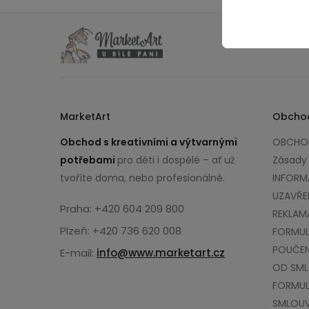
MarketArt
Obcho
Obchod s kreativními a výtvarnými
OBCHOD
potřebami
pro děti i dospělé – ať už
Zásady
tvoříte doma, nebo profesionálně.
INFORM
UZAVŘE
Praha: +420 604 209 800
REKLAM
Plzeň: +420 736 620 008
FORMUL
POUČEN
E-mail:
info@www.marketart.cz
OD SM
FORMUL
SMLOU