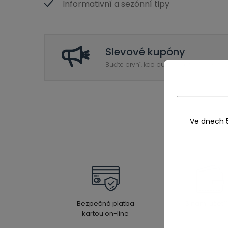
Informativní a sezónní tipy
Slevové kupóny
Buďte první, kdo bude vědět o všech sez
Ve dnech 
Bezpečná platba
S námi ušetří
kartou on-line