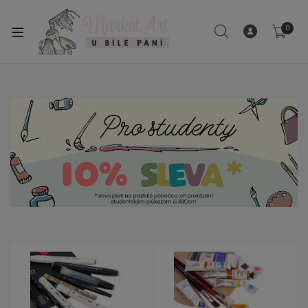
modal-check
0