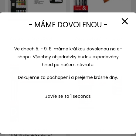
- MÁME DOVOLENOU -
Sada akryl Artix 20 set
Sada štětců Artix 4 kusy-
7,8,12,17
Ve dnech 5. - 9. 8. máme krátkou dovolenou na e-
369,00
Kč
223,00
Kč
189,00
Kč
175,00
Kč
shopu. Všechny objednávky budou expedovány
hned po našem návratu.
Sleva!
Sleva!
Děkujeme za pochopení a přejeme krásné dny.
Zavře se za
1
seconds
Sada štětců Artix 3 kusy
Sada akvarel Artix 31 set
16,16,16 dlouhá rukojeť