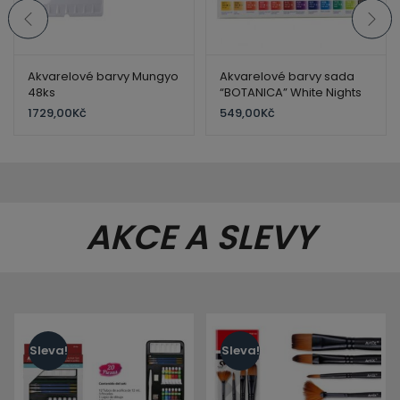
Akvarelové barvy Mungyo
Akvarelové barvy sada
48ks
“BOTANICA” White Nights
Nevskaya Palitra
1729,00
Kč
549,00
Kč
St.Petersburk 12 x 2,5ml. v
plastovém boxu set of
watercolours
AKCE A SLEVY
Sleva!
Sleva!