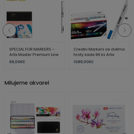
SPECIAL FOR MARKERS –
Creativ Markers se dvěma
Artix Master Premium Line
hroty sada 96 ks Artix
A5 – 30 listů-190gr.
69,00
Kč
1089,00
Kč
Milujeme akvarel