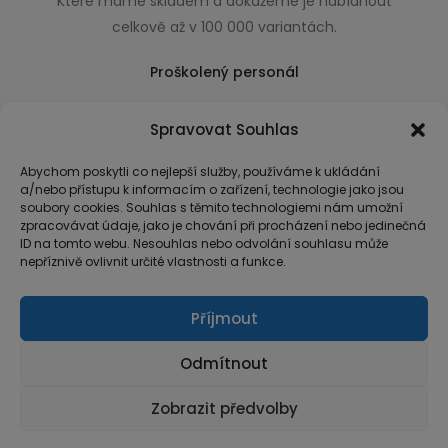
Které máme skladem a dokážeme je nabídnout
celkově až v 100 000 variantách.
Proškolený personál
Který k úsměvu přidá i praktické a užitečné rady
Spravovat Souhlas
usnadňující nákup.
Abychom poskytli co nejlepší služby, používáme k ukládání
a/nebo přístupu k informacím o zařízení, technologie jako jsou
soubory cookies. Souhlas s těmito technologiemi nám umožní
zpracovávat údaje, jako je chování při procházení nebo jedinečná
ID na tomto webu. Nesouhlas nebo odvolání souhlasu může
nepříznivě ovlivnit určité vlastnosti a funkce.
Příjmout
Odmítnout
Zobrazit předvolby
© Copyright 2026 MarketArt