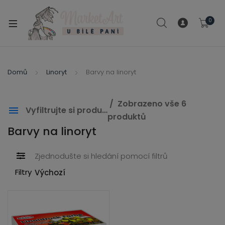
modal-check
0
xpand
ild
xpand
enu
ild
Domů
Linoryt
Barvy na linoryt
xpand
enu
ild
xpand
enu
Zobrazeno vše 6
Vyfiltrujte si produkty
ild
produktů
enu
Barvy na linoryt
Zobrazit pouze produkty ve slevě
Show out of stock products
Zjednodušte si hledání pomocí filtrů
Filtry
xpand