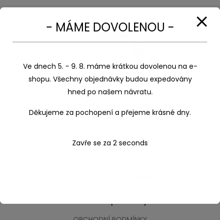
enu
- MÁME DOVOLENOU -
xpand
Sledujte nás:
ild
Ve dnech 5. - 9. 8. máme krátkou dovolenou na e-
enu
xpand
shopu. Všechny objednávky budou expedovány
ild
hned po našem návratu.
MarketArt
enu
Obchod s kreativními a výtvarnými potřebami
pro
Děkujeme za pochopení a přejeme krásné dny.
děti i dospělé – ať už tvoříte doma, nebo profesionálně.
Zavře se za
2
seconds
Praha: +420 604 209 800
Plzeň: +420 736 620 008
E-mail:
info@www.marketart.cz
Obchodní podmínky
OBCHODNÍ PODMÍNKY