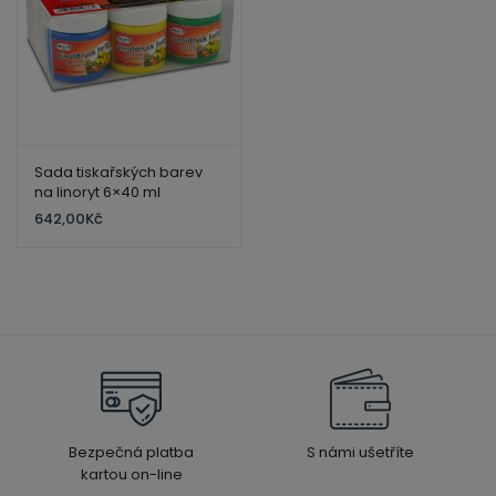
ild
enu
xpand
ild
xpand
enu
ild
Sada tiskařských barev
xpand
enu
na linoryt 6×40 ml
ild
642,00
Kč
xpand
enu
ild
enu
xpand
ild
xpand
enu
ild
enu
Bezpečná platba
S námi ušetříte
xpand
kartou on-line
ild