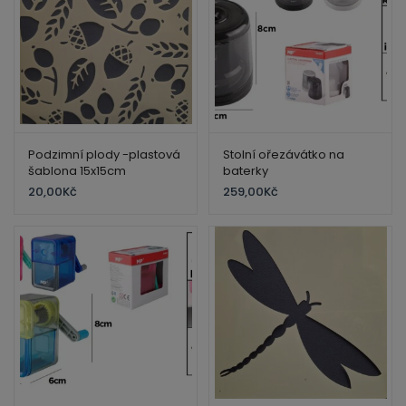
Podzimní plody -plastová
Stolní ořezávátko na
šablona 15x15cm
baterky
20,00
Kč
259,00
Kč