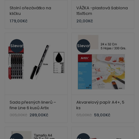
Stolní ořezávátko na
VÁŽKA -plastová šablona
kličku
15x15cm
179,00
Kč
20,00
Kč
Sleva!
Sleva!
Sada přesných linerů –
Akvarelový papír A4+, 5
fine Line 6 kusů Artix
ks
Original
Current
Original
Current
305,00
Kč
289,00
Kč
65,00
Kč
59,00
Kč
price
price
price
price
was:
is:
was:
is:
305,00Kč.
289,00Kč.
65,00Kč.
59,00Kč.