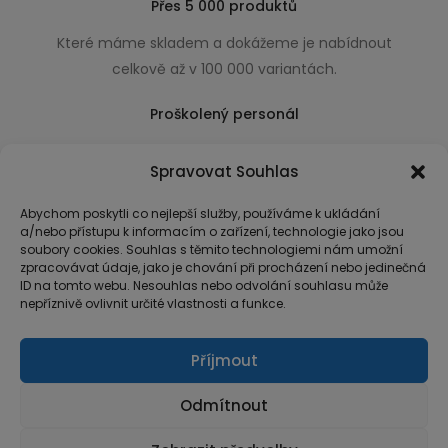
Přes 5 000 produktů
Které máme skladem a dokážeme je nabídnout
celkově až v 100 000 variantách.
Proškolený personál
Který k úsměvu přidá i praktické a užitečné rady
Spravovat Souhlas
usnadňující nákup.
Abychom poskytli co nejlepší služby, používáme k ukládání
a/nebo přístupu k informacím o zařízení, technologie jako jsou
soubory cookies. Souhlas s těmito technologiemi nám umožní
zpracovávat údaje, jako je chování při procházení nebo jedinečná
ID na tomto webu. Nesouhlas nebo odvolání souhlasu může
nepříznivě ovlivnit určité vlastnosti a funkce.
Příjmout
Odmítnout