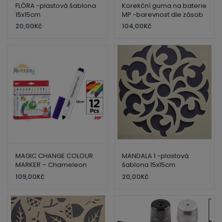
ild
FLÓRA -plastová šablona
Korekční guma na baterie
enu
15x15cm
MP -barevnost dle zásob
20,00
Kč
104,00
Kč
MAGIC CHANGE COLOUR
MANDALA 1 -plastová
MARKER – Chameleon
šablona 15x15cm
magic pen
109,00
Kč
20,00
Kč