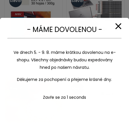
Sleva!
Sleva!
- MÁME DOVOLENOU -
Ve dnech 5. - 9. 8. máme krátkou dovolenou na e-
Blok Acuarela Artix A4 300
Profesionální kreslířský
g/m2- akvarelový blok s
set Artix- sada tužek uhlů
shopu. Všechny objednávky budou expedovány
jemnou strukturou,
pro kresbu a skicu
Original
Current
Original
Current
231,00
Kč
199,00
Kč
645,00
Kč
599,00
Kč
hned po našem návratu.
kroužková vazba
price
price
price
price
was:
is:
was:
is:
Děkujeme za pochopení a přejeme krásné dny.
231,00Kč.
199,00Kč.
645,00Kč.
599,00Kč.
Sleva!
Sleva!
Zavře se za
1
seconds