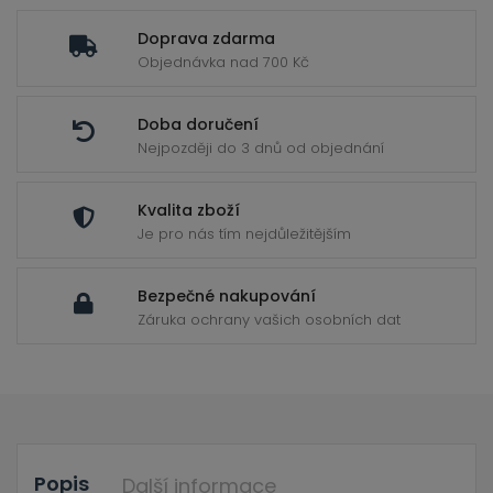
ild
enu
Doprava zdarma
Objednávka nad 700 Kč
Doba doručení
Nejpozději do 3 dnů od objednání
Kvalita zboží
Je pro nás tím nejdůležitějším
Bezpečné nakupování
Záruka ochrany vašich osobních dat
Popis
Další informace