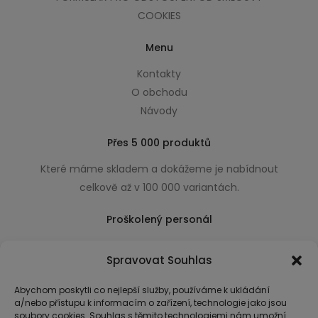
COOKIES
Menu
Kontakty
O obchodu
Návody
Přes 5 000 produktů
Které máme skladem a dokážeme je nabídnout
celkově až v 100 000 variantách.
Proškolený personál
Který k úsměvu přidá i praktické a užitečné rady
Spravovat Souhlas
usnadňující nákup.
Abychom poskytli co nejlepší služby, používáme k ukládání
a/nebo přístupu k informacím o zařízení, technologie jako jsou
soubory cookies. Souhlas s těmito technologiemi nám umožní