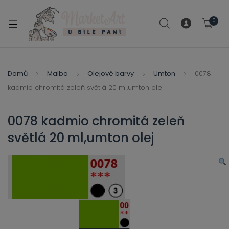
modal-check
0
xpand
ild
xpand
enu
ild
Domů
Malba
Olejové barvy
Umton
0078
xpand
enu
kadmio chromitá zeleň světlá 20 ml,umton olej
ild
xpand
enu
ild
0078 kadmio chromitá zeleň
enu
světlá 20 ml,umton olej
xpand
ild
enu
xpand
ild
xpand
enu
ild
xpand
enu