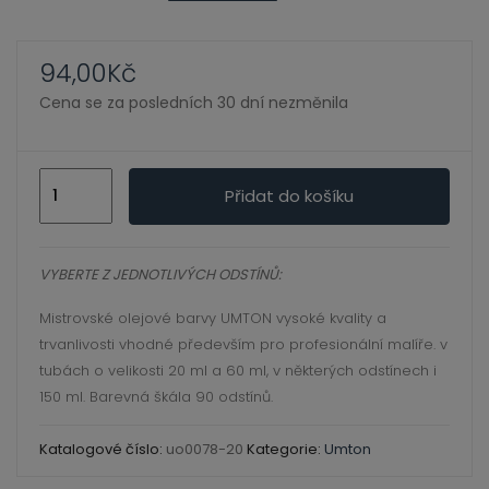
ild
xpand
enu
ild
94,00
Kč
enu
Cena se za posledních 30 dní nezměnila
xpand
ild
0078
xpand
enu
Přidat do košíku
kadmio
ild
chromitá
enu
xpand
zeleň
VYBERTE Z JEDNOTLIVÝCH ODSTÍNŮ:
ild
světlá
enu
Mistrovské olejové barvy UMTON vysoké kvality a
20
trvanlivosti vhodné především pro profesionální malíře. v
ml,umton
tubách o velikosti 20 ml a 60 ml, v některých odstínech i
olej
xpand
150 ml. Barevná škála 90 odstínů.
množství
ild
enu
Katalogové číslo:
uo0078-20
Kategorie:
Umton
xpand