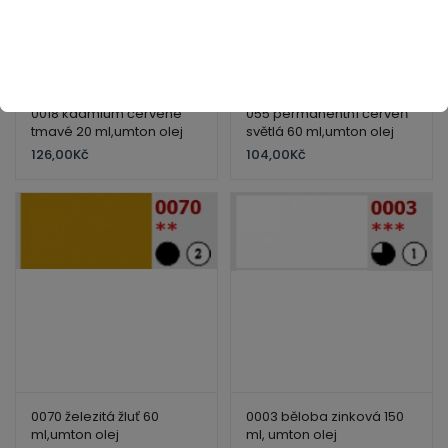
0018 kadmium červené
055 permanentní červeň
tmavé 20 ml,umton olej
světlá 60 ml,umton olej
126,00
Kč
104,00
Kč
0070 železitá žluť 60
0003 běloba zinková 150
ml,umton olej
ml, umton olej