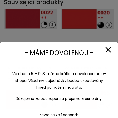
Související produkty
- MÁME DOVOLENOU -
0022 kraplak tmavý 20 ml,
0020 korálová červeň 20
umton olej
ml, umton olej
Ve dnech 5. - 9. 8. máme krátkou dovolenou na e-
52,00
Kč
52,00
Kč
shopu. Všechny objednávky budou expedovány
hned po našem návratu.
Děkujeme za pochopení a přejeme krásné dny.
Zavře se za
1
seconds