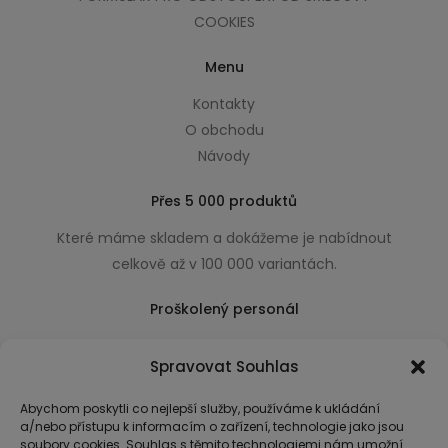
COOKIES
Menu
Kontakty
O obchodu
Návody
Přes 5 000 produktů
Které máme skladem a dokážeme je nabídnout
celkově až v 100 000 variantách.
Proškolený personál
Který k úsměvu přidá i praktické a užitečné rady
Spravovat Souhlas
usnadňující nákup.
Abychom poskytli co nejlepší služby, používáme k ukládání
a/nebo přístupu k informacím o zařízení, technologie jako jsou
soubory cookies. Souhlas s těmito technologiemi nám umožní