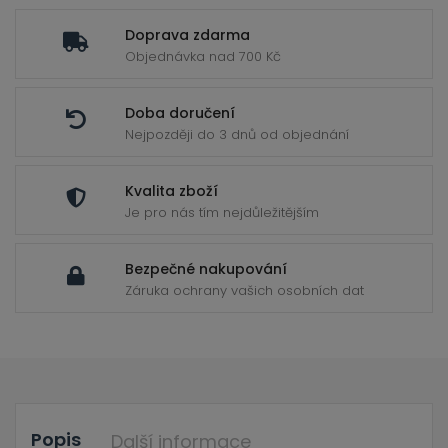
ild
enu
Doprava zdarma
Objednávka nad 700 Kč
Doba doručení
Nejpozději do 3 dnů od objednání
Kvalita zboží
Je pro nás tím nejdůležitějším
Bezpečné nakupování
Záruka ochrany vašich osobních dat
Popis
Další informace