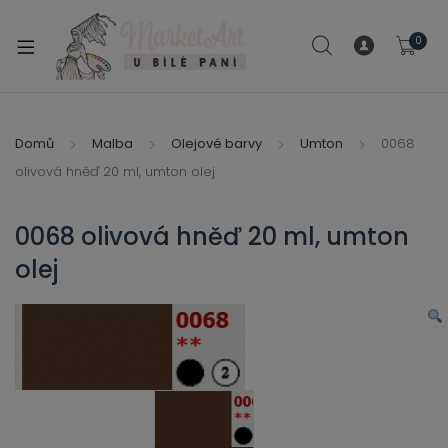
modal-check
0
xpand
ild
xpand
enu
ild
Domů
Malba
Olejové barvy
Umton
0068
xpand
enu
olivová hněď 20 ml, umton olej
ild
xpand
enu
ild
0068 olivová hněď 20 ml, umton
enu
olej
xpand
ild
enu
xpand
ild
xpand
enu
ild
xpand
enu