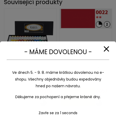
Související produkty
- MÁME DOVOLENOU -
Sada olejových barev
0022 kraplak tmavý 60
Umton “A”
ml,umton olej
Ve dnech 5. - 9. 8. máme krátkou dovolenou na e-
979,00
Kč
104,00
Kč
shopu. Všechny objednávky budou expedovány
hned po našem návratu.
Děkujeme za pochopení a přejeme krásné dny.
Zavře se za
1
seconds