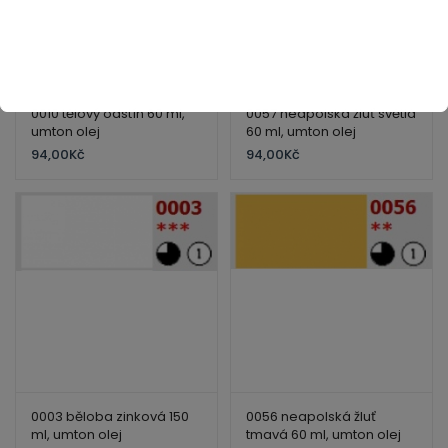
0010 tělový odstín 60 ml,
0057 neapolská žluť světlá
umton olej
60 ml, umton olej
94,00
Kč
94,00
Kč
0003 běloba zinková 150
0056 neapolská žluť
ml, umton olej
tmavá 60 ml, umton olej