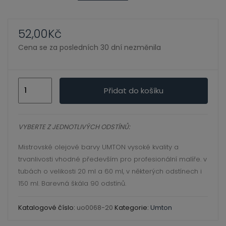
ild
xpand
enu
ild
52,00
Kč
enu
Cena se za posledních 30 dní nezměnila
xpand
ild
0068
xpand
enu
Přidat do košíku
olivová
ild
hněď
enu
xpand
20
VYBERTE Z JEDNOTLIVÝCH ODSTÍNŮ:
ild
ml,
enu
Mistrovské olejové barvy UMTON vysoké kvality a
umton
trvanlivosti vhodné především pro profesionální malíře. v
olej
tubách o velikosti 20 ml a 60 ml, v některých odstínech i
množství
xpand
150 ml. Barevná škála 90 odstínů.
ild
enu
Katalogové číslo:
uo0068-20
Kategorie:
Umton
xpand