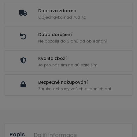
ild
enu
Doprava zdarma
Objednávka nad 700 Kč
Doba doručení
Nejpozději do 3 dnů od objednání
Kvalita zboží
Je pro nás tím nejdůležitějším
Bezpečné nakupování
Záruka ochrany vašich osobních dat
Popis
Další informace