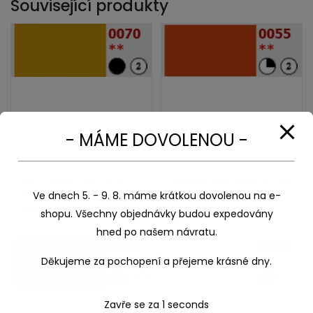
Související produkty
- MÁME DOVOLENOU -
0070 železitá žluť 20 ml,
0055 permanentní červeň
umton olej
světlá 20 ml, umton olej
Ve dnech 5. - 9. 8. máme krátkou dovolenou na e-
52,00
Kč
52,00
Kč
shopu. Všechny objednávky budou expedovány
hned po našem návratu.
Děkujeme za pochopení a přejeme krásné dny.
Zavře se za
1
seconds