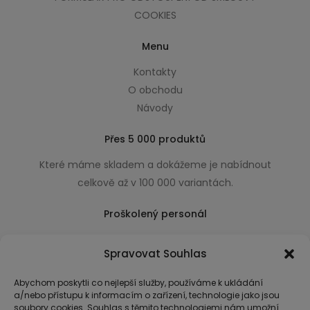
COOKIES
Menu
Kontakty
O obchodu
Návody
Přes 5 000 produktů
Které máme skladem a dokážeme je nabídnout
celkově až v 100 000 variantách.
Proškolený personál
Který k úsměvu přidá i praktické a užitečné rady
Spravovat Souhlas
usnadňující nákup.
Abychom poskytli co nejlepší služby, používáme k ukládání
a/nebo přístupu k informacím o zařízení, technologie jako jsou
soubory cookies. Souhlas s těmito technologiemi nám umožní