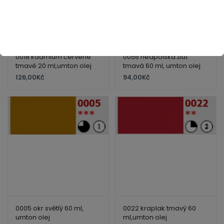
0018 kadmium červené
0056 neapolská žluť
tmavé 20 ml,umton olej
tmavá 60 ml, umton olej
126,00
Kč
94,00
Kč
0005 okr světlý 60 ml,
0022 kraplak tmavý 60
umton olej
ml,umton olej