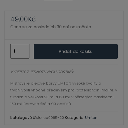
ild
xpand
enu
ild
49,00
Kč
enu
Cena se za posledních 30 dní nezměnila
xpand
ild
0065
xpand
enu
Přidat do košíku
královská
ild
modř
enu
xpand
tmavá
VYBERTE Z JEDNOTLIVÝCH ODSTÍNŮ:
ild
20
enu
Mistrovské olejové barvy UMTON vysoké kvality a
ml,
trvanlivosti vhodné především pro profesionální malíře. v
umton
tubách o velikosti 20 ml a 60 ml, v některých odstínech i
olej
xpand
150 ml. Barevná škála 90 odstínů.
množství
ild
enu
Katalogové číslo:
uo0065-20
Kategorie:
Umton
xpand