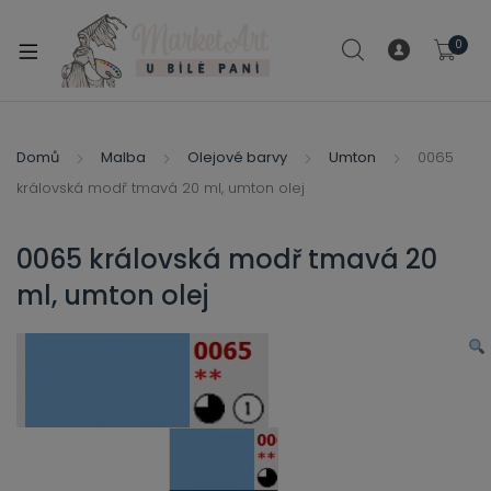
modal-check
0
xpand
ild
xpand
enu
ild
Domů
Malba
Olejové barvy
Umton
0065
xpand
enu
královská modř tmavá 20 ml, umton olej
ild
xpand
enu
ild
0065 královská modř tmavá 20
enu
ml, umton olej
xpand
ild
enu
xpand
ild
xpand
enu
ild
xpand
enu