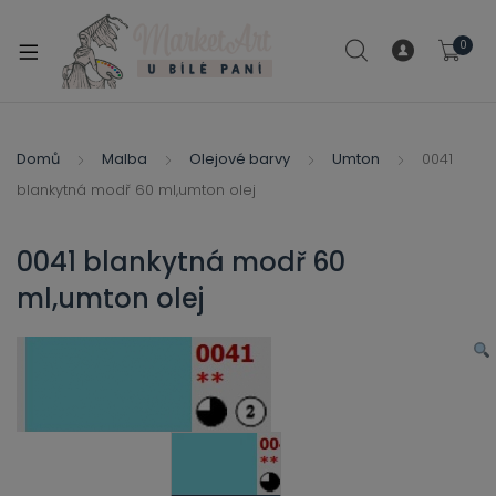
modal-check
0
xpand
ild
xpand
enu
ild
Domů
Malba
Olejové barvy
Umton
0041
xpand
enu
blankytná modř 60 ml,umton olej
ild
xpand
enu
ild
0041 blankytná modř 60
enu
ml,umton olej
xpand
ild
enu
xpand
ild
xpand
enu
ild
xpand
enu