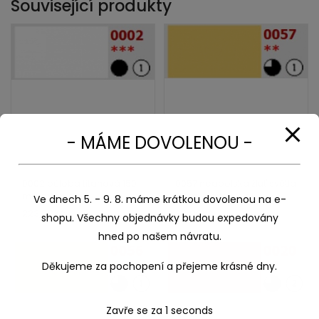
Související produkty
- MÁME DOVOLENOU -
0002 běloba titanová 150
0057 neapolská žluť světlá
ml,umton olej
60 ml, umton olej
Ve dnech 5. - 9. 8. máme krátkou dovolenou na e-
223,00
Kč
94,00
Kč
shopu. Všechny objednávky budou expedovány
hned po našem návratu.
Děkujeme za pochopení a přejeme krásné dny.
Zavře se za
1
seconds