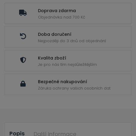
ild
enu
Doprava zdarma
Objednávka nad 700 Kč
Doba doručení
Nejpozději do 3 dnů od objednání
Kvalita zboží
Je pro nás tím nejdůležitějším
Bezpečné nakupování
Záruka ochrany vašich osobních dat
Popis
Další informace