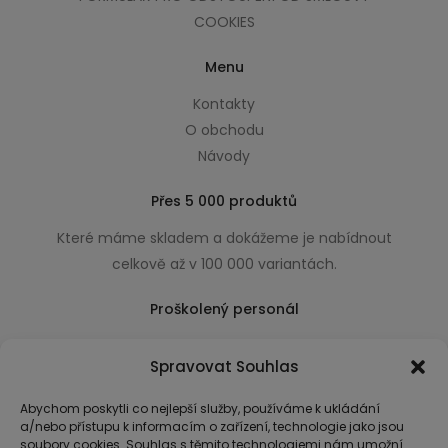
COOKIES
Menu
Kontakty
O obchodu
Návody
Přes 5 000 produktů
Které máme skladem a dokážeme je nabídnout
celkově až v 100 000 variantách.
Proškolený personál
Který k úsměvu přidá i praktické a užitečné rady
Spravovat Souhlas
usnadňující nákup.
Abychom poskytli co nejlepší služby, používáme k ukládání
a/nebo přístupu k informacím o zařízení, technologie jako jsou
soubory cookies. Souhlas s těmito technologiemi nám umožní