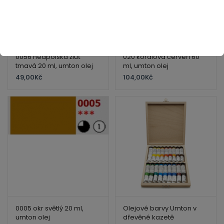
0056 neapolská žluť
020 korálová červeň 60
tmavá 20 ml, umton olej
ml, umton olej
49,00
Kč
104,00
Kč
0005 okr světlý 20 ml,
Olejové barvy Umton v
umton olej
dřevěné kazetě