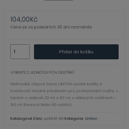
ild
xpand
enu
ild
104,00
Kč
enu
Cena se za posledních 30 dní nezměnila
xpand
ild
0041
xpand
enu
Přidat do košíku
blankytná
ild
modř
enu
xpand
60
VYBERTE Z JEDNOTLIVÝCH ODSTÍNŮ:
ild
ml,umton
enu
Mistrovské olejové barvy UMTON vysoké kvality a
olej
trvanlivosti vhodné především pro profesionální malíře. v
množství
tubách o velikosti 20 ml a 60 ml, v některých odstínech i
xpand
150 ml. Barevná škála 90 odstínů.
ild
enu
Katalogové číslo:
uo0041-60
Kategorie:
Umton
xpand