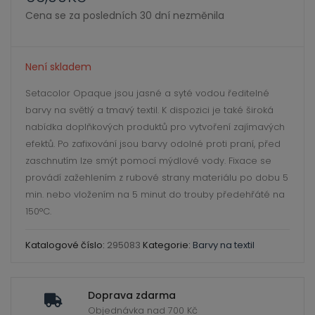
ild
Cena se za posledních 30 dní nezměnila
enu
Není skladem
Setacolor Opaque jsou jasné a syté vodou ředitelné
barvy na světlý a tmavý textil. K dispozici je také široká
nabídka doplňkových produktů pro vytvoření zajímavých
efektů. Po zafixování jsou barvy odolné proti praní,
před
zaschnutím lze smýt pomocí mýdlové vody.
Fixace se
provádí
zažehlením z rubové strany materiálu po dobu 5
min. nebo vložením na 5 minut do trouby předehřáté na
150°C.
Katalogové číslo:
295083
Kategorie:
Barvy na textil
Doprava zdarma
Objednávka nad 700 Kč