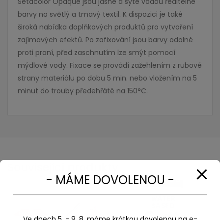
Setacolor Opaque jsou jasné a syté vodou ředitelné
barvy na světlý a tmavý textil. K dispozici je také
široká nabídka doplňkových produktů pro vytvoření
zajímavých efektů. Po zafixování jsou barvy odolné
proti praní,
před zaschnutím lze smýt pomocí
mýdlové vody.
Fixace se provádí
zažehlením z rubové
strany materiálu po dobu 5 min. nebo vložením na 5
minut do trouby předehřáté na 150°C.
Související produkty
- MÁME DOVOLENOU -
Ve dnech 5. - 9. 8. máme krátkou dovolenou na e-