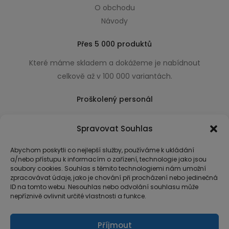
O obchodu
Návody
Přes 5 000 produktů
Které máme skladem a dokážeme je nabídnout
celkově až v 100 000 variantách.
Proškolený personál
Který k úsměvu přidá i praktické a užitečné rady
Spravovat Souhlas
usnadňující nákup.
Abychom poskytli co nejlepší služby, používáme k ukládání
a/nebo přístupu k informacím o zařízení, technologie jako jsou
soubory cookies. Souhlas s těmito technologiemi nám umožní
zpracovávat údaje, jako je chování při procházení nebo jedinečná
ID na tomto webu. Nesouhlas nebo odvolání souhlasu může
nepříznivě ovlivnit určité vlastnosti a funkce.
Příjmout