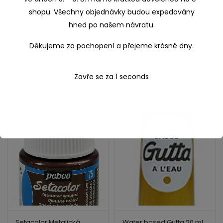
shopu. Všechny objednávky budou expedovány
hned po našem návratu.
Děkujeme za pochopení a přejeme krásné dny.
Zavře se za
0
seconds
Textilní marker sada 6
Water based Gutta 20 ml
kusů
– 6 odstínů bazbarvá
119,00
Kč
72,00
Kč
Setacolor Metalická
Water based Gutta 20 ml