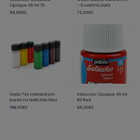
Opaque 45 ml 75
– 6 odstínů zlatá
Metalická – Chocolate
94,00
Kč
72,00
Kč
chip
Sada 7 ks metalických
Setacolor Opaque 45 ml
barev na textil Arte Miss
80 Red
198,00
Kč
94,00
Kč