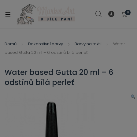
modal-check
0
xpand
ild
xpand
enu
ild
Domů
Dekorativní barvy
Barvy na textil
Water
xpand
enu
based Gutta 20 ml – 6 odstínů bílá perleť
ild
xpand
enu
ild
Water based Gutta 20 ml – 6
enu
odstínů bílá perleť
xpand
ild
enu
xpand
ild
xpand
enu
ild
xpand
enu