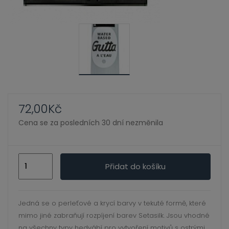
72,00
Kč
Cena se za posledních 30 dní nezměnila
Water
Přidat do košíku
based
Gutta
20
Jedná se o perleťové a krycí barvy v tekuté formě, které
ml
mimo jiné zabraňují rozpíjení barev Setasilk. Jsou vhodné
-
na všechny typy hedvábí pro vytvoření motivů s ostrými