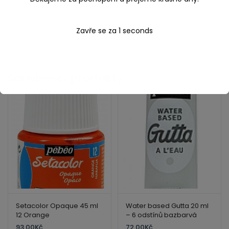
Zavře se za
0
seconds
Související produkty
Setacolor Opaque 45 ml
Water based Gutta 20 ml
12 Orange
– 6 odstínů bazbarvá
93,00
Kč
72,00
Kč