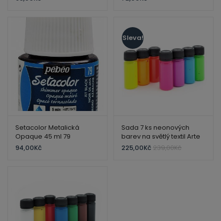
Sleva!
Setacolor Metalická
Sada 7 ks neonových
Opaque 45 ml 79
barev na světlý textil Arte
Metalická – Jet black
Miss
94,00
Kč
225,00
Kč
239,00
Kč