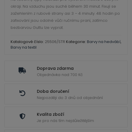
6
okraji. Na vzduchu jsou suché během 30 minut. Fixují se
odstínů
zažehlením z rubové strany asi 3 – 4 minuty. 48 hodin po
zafixování jsou odolné vůči ručnímu praní, zatímco
bílá
bezbarvou Guttu lze vyprat.
perleť
množství
Katalogové číslo:
25506/STR
Kategorie:
Barvy na hedvábí
,
Barvy na textil
Doprava zdarma
Objednávka nad 700 Kč
Doba doručení
Nejpozději do 3 dnů od objednání
Kvalita zboží
Je pro nás tím nejdůležitějším