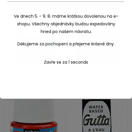
Související produkty
Ve dnech 5. - 9. 8. máme krátkou dovolenou na e-
shopu. Všechny objednávky budou expedovány
hned po našem návratu.
Děkujeme za pochopení a přejeme krásné dny.
Zavře se za
0
seconds
Setacolor Opaque 45 ml
Setacolor Metalická
88 Chocolate
Opaque 45 ml 79
Metalická – Jet black
93,00
Kč
94,00
Kč