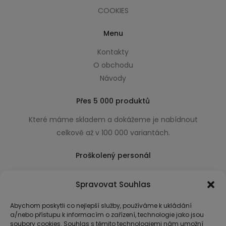
COOKIES
Menu
Kontakty
O obchodu
Návody
Přes 5 000 produktů
Které máme skladem a dokážeme je nabídnout
celkově až v 100 000 variantách.
Proškolený personál
Který k úsměvu přidá i praktické a užitečné rady
Spravovat Souhlas
usnadňující nákup.
Abychom poskytli co nejlepší služby, používáme k ukládání
a/nebo přístupu k informacím o zařízení, technologie jako jsou
soubory cookies. Souhlas s těmito technologiemi nám umožní