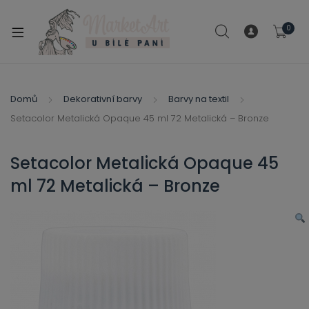
modal-check
0
xpand
ild
xpand
enu
ild
Domů
Dekorativní barvy
Barvy na textil
xpand
enu
Setacolor Metalická Opaque 45 ml 72 Metalická – Bronze
ild
xpand
enu
ild
Setacolor Metalická Opaque 45
enu
ml 72 Metalická – Bronze
xpand
ild
enu
xpand
ild
xpand
enu
ild
xpand
enu