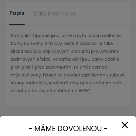
Popis
Další informace
Setacolor Opaque jsou jasné a syté vodou ředitelné
barvy na světlý a tmavý textil. K dispozici je také
široká nabídka doplňkových produktů pro vytvoření
zajímavých efektů. Po zafixování jsou barvy odolné
proti praní,
před zaschnutím lze smýt pomocí
mýdlové vody.
Fixace se provádí
zažehlením z rubové
strany materiálu po dobu 5 min. nebo vložením na 5
minut do trouby předehřáté na 150°C.
- MÁME DOVOLENOU -