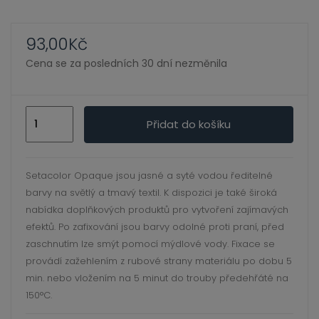
ild
enu
93,00
Kč
Cena se za posledních 30 dní nezměnila
Setacolor
Přidat do košíku
Metalická
Opaque
45
Setacolor Opaque jsou jasné a syté vodou ředitelné
ml
barvy na světlý a tmavý textil. K dispozici je také široká
72
nabídka doplňkových produktů pro vytvoření zajímavých
Metalická
efektů. Po zafixování jsou barvy odolné proti praní,
před
-
zaschnutím lze smýt pomocí mýdlové vody.
Fixace se
provádí
zažehlením z rubové strany materiálu po dobu 5
Bronze
min. nebo vložením na 5 minut do trouby předehřáté na
množství
150°C.