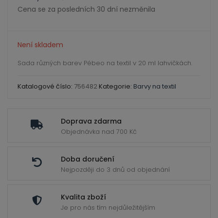
ild
Cena se za posledních 30 dní nezměnila
enu
Není skladem
Sada různých barev Pébeo na textil v 20 ml lahvičkách.
Katalogové číslo:
756482
Kategorie:
Barvy na textil
Doprava zdarma
Objednávka nad 700 Kč
Doba doručení
Nejpozději do 3 dnů od objednání
Kvalita zboží
Je pro nás tím nejdůležitějším