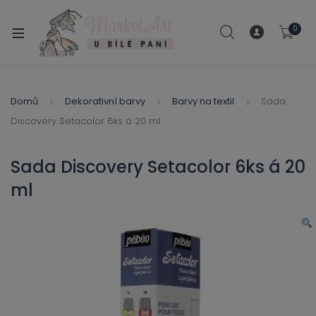
modal-check
0
xpand
ild
xpand
enu
ild
Domů
Dekorativní barvy
Barvy na textil
Sada
xpand
enu
Discovery Setacolor 6ks á 20 ml
ild
xpand
enu
ild
Sada Discovery Setacolor 6ks á 20
enu
ml
xpand
ild
enu
xpand
ild
xpand
enu
ild
xpand
enu