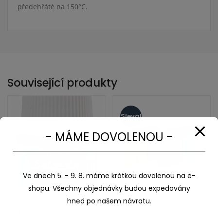
předehřáté na 150°C.
Související produkty
Sleva!
- MÁME DOVOLENOU -
Ve dnech 5. - 9. 8. máme krátkou dovolenou na e-
shopu. Všechny objednávky budou expedovány
hned po našem návratu.
Setacolor Opaque 45 ml
Sada 7 ks neonových
19 Black lake
barev na světlý textil Arte