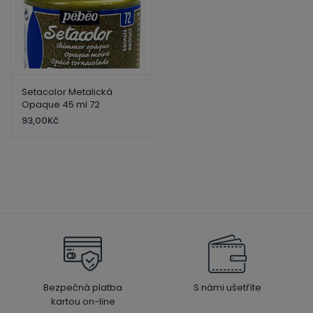
Setacolor Metalická
Opaque 45 ml 72
Metalická – Bronze
93,00
Kč
Bezpečná platba
S námi ušetříte
kartou on-line