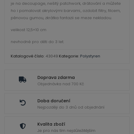
ild
je na decoupage, nešitý patchwork, drátování a můžete
enu
ho i pomalovat akrylovými barvami., ozdobit flitry, filcem,
pěnovou gumou, zkrátka fantazii se meze nekladou.
velikost 12,5×10 cm
nevhodné pro děti do 3 let.
Katalogové číslo:
43049
Kategorie:
Polystyren
Doprava zdarma
Objednávka nad 700 Kč
Doba doručení
Nejpozději do 3 dnů od objednání
Kvalita zboží
Je pro nás tím nejdůležitějším