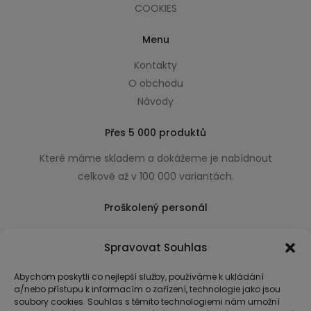
COOKIES
Menu
Kontakty
O obchodu
Návody
Přes 5 000 produktů
Které máme skladem a dokážeme je nabídnout
celkově až v 100 000 variantách.
Proškolený personál
Který k úsměvu přidá i praktické a užitečné rady
Spravovat Souhlas
usnadňující nákup.
Abychom poskytli co nejlepší služby, používáme k ukládání
a/nebo přístupu k informacím o zařízení, technologie jako jsou
soubory cookies. Souhlas s těmito technologiemi nám umožní