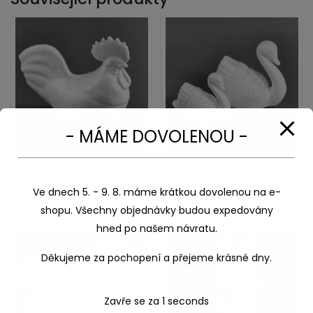
- MÁME DOVOLENOU -
Kohout
Labuť malá
Ve dnech 5. - 9. 8. máme krátkou dovolenou na e-
82,00
Kč
39,00
Kč
shopu. Všechny objednávky budou expedovány
hned po našem návratu.
Děkujeme za pochopení a přejeme krásné dny.
Zavře se za
1
seconds