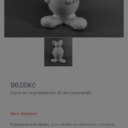
ild
xpand
enu
ild
enu
xpand
ild
xpand
enu
ild
enu
xpand
ild
enu
96,00
Kč
Cena se za posledních 30 dní nezměnila
xpand
ild
Není skladem
enu
xpand
Polystyrenové výlisky
jsou skvělé na dekorace. Využijete