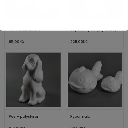
PO-KOULE 25 cm
Zajíc velký polystyrenový
95,00
Kč
225,00
Kč
Pes – polystyren
Ryba malá