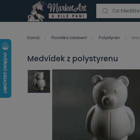
Search for:
Domů
Floristika zdobení
Polystyren
Med
Medvídek z polystyrenu