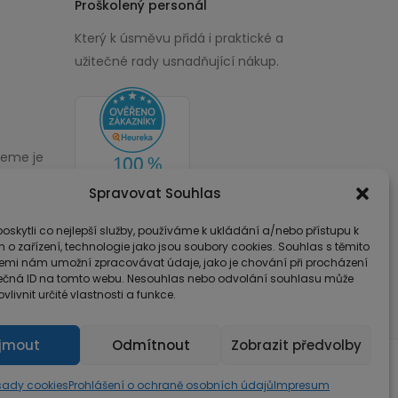
Proškolený personál
Který k úsměvu přidá i praktické a
užitečné rady usnadňující nákup.
žeme je
00
Spravovat Souhlas
skytli co nejlepší služby, používáme k ukládání a/nebo přístupu k
 o zařízení, technologie jako jsou soubory cookies. Souhlas s těmito
emi nám umožní zpracovávat údaje, jako je chování při procházení
ečná ID na tomto webu. Nesouhlas nebo odvolání souhlasu může
vlivnit určité vlastnosti a funkce.
íjmout
Odmítnout
Zobrazit předvolby
ady cookies
Prohlášení o ochraně osobních údajů
Impresum