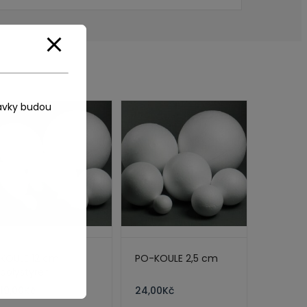
ávky budou
KOULE 12 cm
PO-KOULE 2,5 cm
polystyren
19,00
Kč
24,00
Kč