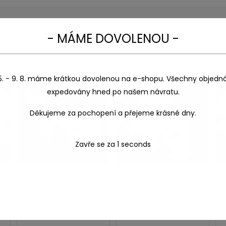
- MÁME DOVOLENOU -
5. - 9. 8. máme krátkou dovolenou na e-shopu. Všechny objedn
expedovány hned po našem návratu.
Děkujeme za pochopení a přejeme krásné dny.
Zavře se za
1
seconds
Šnek
Kočka velká
69,00
Kč
188,00
Kč