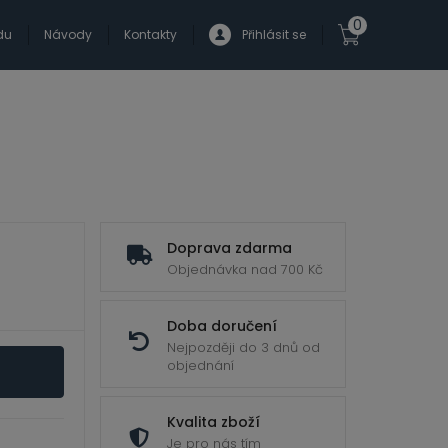
0
du
Návody
Kontakty
Přihlásit se
Doprava zdarma
Objednávka nad 700 Kč
Doba doručení
Nejpozději do 3 dnů od
objednání
Kvalita zboží
Je pro nás tím