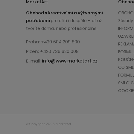
MarketArt
Obcho
Obchod s kreativními a výtvarnými
OBCHOD
potřebami
pro děti i dospělé – ať už
Zásady
tvoříte doma, nebo profesionálně.
INFORM
UZAVŘE
Praha: +420 604 209 800
REKLAM
Plzeň: +420 736 620 008
FORMUL
POUČEN
E-mail:
info@www.marketart.cz
OD SM
FORMUL
SMLOU
COOKIE
© Copyright 2026 MarketArt