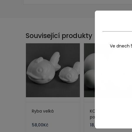
Související produkty
Ve dnech 
Ryba velká
KOULE 10 cm
polystyren
58,00
Kč
18,00
Kč