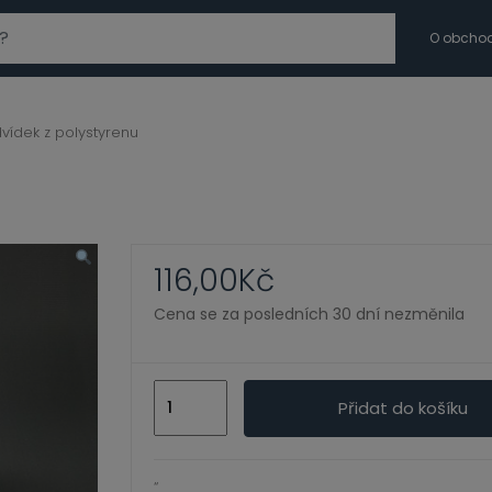
modal-check
O obcho
vídek z polystyrenu
116,00
Kč
Cena se za posledních 30 dní nezměnila
Medvídek
Přidat do košíku
z
polystyrenu
množství
“