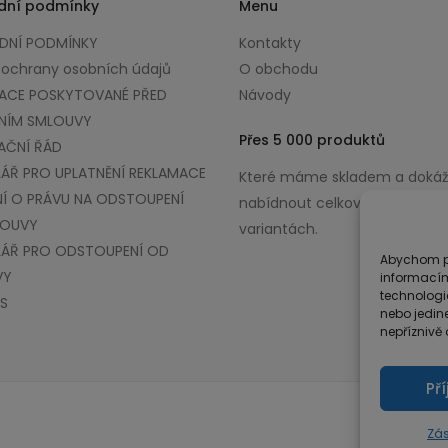
dní podmínky
Menu
NÍ PODMÍNKY
Kontakty
 ochrany osobních údajů
O obchodu
ACE POSKYTOVANÉ PŘED
Návody
NÍM SMLOUVY
Přes 5 000 produktů
AČNÍ ŘÁD
ÁŘ PRO UPLATNĚNÍ REKLAMACE
Které máme skladem a doká
Í O PRÁVU NA ODSTOUPENÍ
nabídnout celkově až v 100 0
LOUVY
variantách.
ÁŘ PRO ODSTOUPENÍ OD
Abychom po
VY
informacím
technologi
S
nebo jedin
nepříznivě o
Př
Zás