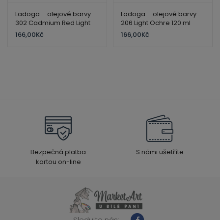
Ladoga – olejové barvy
Ladoga – olejové barvy
302 Cadmium Red Light
206 Light Ochre 120 ml
120 ml
166,00
Kč
166,00
Kč
Bezpečná platba
S námi ušetříte
kartou on-line
Sledujte nás: