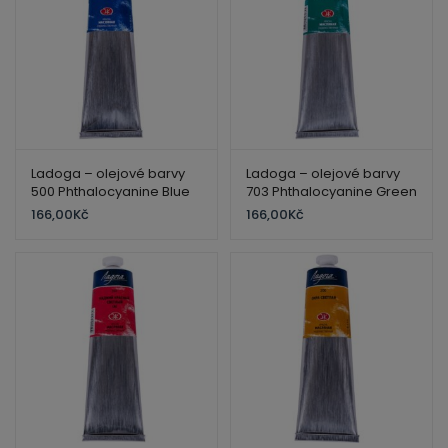
Ladoga – olejové barvy
Ladoga – olejové barvy
500 Phthalocyanine Blue
703 Phthalocyanine Green
120 ml
120 ml
166,00
Kč
166,00
Kč