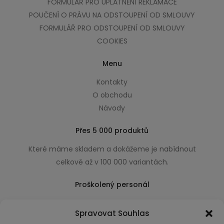
FORMULÁŘ PRO UPLATNĚNÍ REKLAMACE
POUČENÍ O PRÁVU NA ODSTOUPENÍ OD SMLOUVY
FORMULÁŘ PRO ODSTOUPENÍ OD SMLOUVY
COOKIES
Menu
Kontakty
O obchodu
Návody
Přes 5 000 produktů
Které máme skladem a dokážeme je nabídnout
celkově až v 100 000 variantách.
Proškolený personál
Který k úsměvu přidá i praktické a užitečné rady
Spravovat Souhlas
usnadňující nákup.