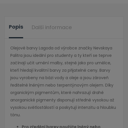
Popis
Další informace
Olejové barvy Lagoda od výrobce značky Nevskaya
Palitra jsou ideální pro studenty a ty kteří se teprve
začínají učit umění malby, stejně jako pro umělce,
kteří hledají kvalitní barvy za přijatelné ceny. Barvy
jsou vyrobeny na bázi vody a oleje a jsou zároveň
ředitelné lněným nebo terpentýnovým olejem. Díky
organickým pigmentům, které nahrazují drahé
anorganické pigmenty disponují středně vysokou až
vysokou světlostálostí a poskytují intenzitu a hloubku
tónu.
Pro zředění barev použijte lněný nebo