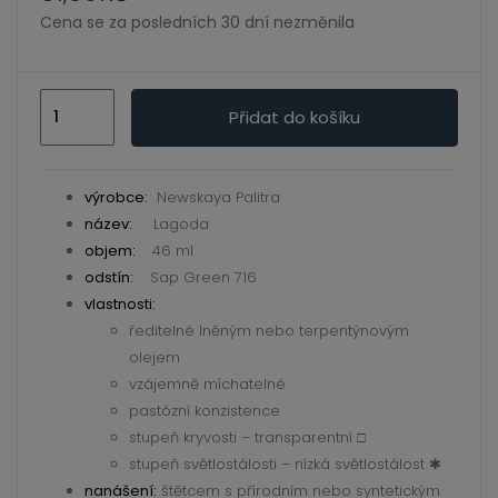
ild
Cena se za posledních 30 dní nezměnila
enu
Ladoga
Přidat do košíku
-
olejové
barvy
výrobce:
Newskaya Palitra
716
název:
Lagoda
Sap
objem:
46 ml
Green
odstín:
Sap Green 716
46
vlastnosti:
ředitelné lněným nebo terpentýnovým
ml
olejem
množství
vzájemně míchatelné
pastózní konzistence
stupeň kryvosti – transparentní □
stupeň světlostálosti – nízká světlostálost ✱
nanášení:
štětcem s přírodním nebo syntetickým