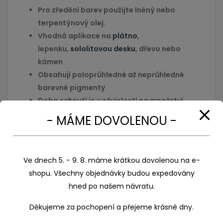
Pro zředění barev použijte lněný nebo
terpentýnový olej.
Vhodná aplikace na
plátno
,
lepenku,
sololitovou desku
, dřevo nebo
kámen
Obsahují poloprůhledné až neprůhledné
barevné pigmenty
Doba schnutí je v závislosti na množství
nanesených barev, týden až několik měsíců.
- MÁME DOVOLENOU -
Pro urychlení či zpomalení schnutí lze použít
média, a barvy lze po úplném zaschnutí
zalakovat matným nebo lesklým lakem,
Ve dnech 5. - 9. 8. máme krátkou dovolenou na e-
určeným pro olejové barvy.
shopu. Všechny objednávky budou expedovány
Lze nanášet
štětcem
s přírodním nebo
hned po našem návratu.
syntetickým vlasem i
špachtlemi
.
Děkujeme za pochopení a přejeme krásné dny.