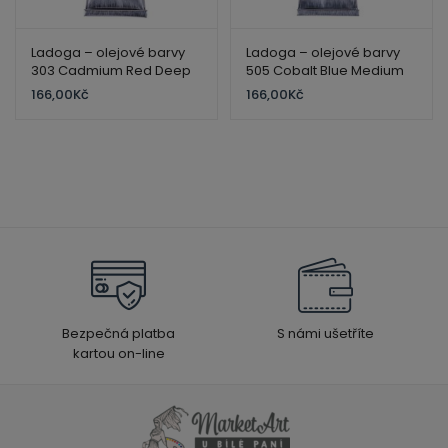
Ladoga – olejové barvy
Ladoga – olejové barvy
303 Cadmium Red Deep
505 Cobalt Blue Medium
120 ml
120 ml
166,00
Kč
166,00
Kč
Bezpečná platba
S námi ušetříte
kartou on-line