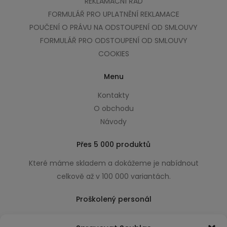
REKLAMAČNÍ ŘÁD
FORMULÁŘ PRO UPLATNĚNÍ REKLAMACE
POUČENÍ O PRÁVU NA ODSTOUPENÍ OD SMLOUVY
FORMULÁŘ PRO ODSTOUPENÍ OD SMLOUVY
COOKIES
Menu
Kontakty
O obchodu
Návody
Přes 5 000 produktů
Které máme skladem a dokážeme je nabídnout
celkově až v 100 000 variantách.
Proškolený personál
Který k úsměvu přidá i praktické a užitečné rady