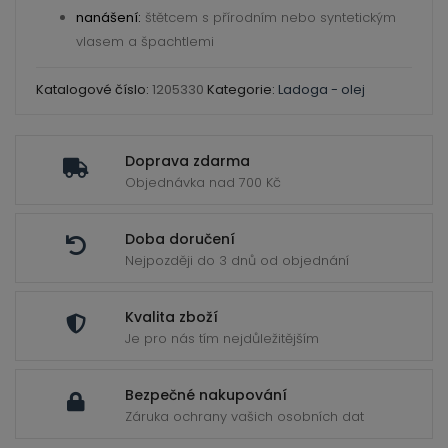
nanášení:
štětcem s přírodním nebo syntetickým
vlasem a špachtlemi
Katalogové číslo:
1205330
Kategorie:
Ladoga - olej
Doprava zdarma
Objednávka nad 700 Kč
Doba doručení
Nejpozději do 3 dnů od objednání
Kvalita zboží
Je pro nás tím nejdůležitějším
Bezpečné nakupování
Záruka ochrany vašich osobních dat