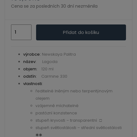
ild
Cena se za posledních 30 dní nezměnila
enu
Ladoga
Přidat do košíku
-
olejové
barvy
výrobce:
Newskaya Palitra
330
název:
Lagoda
Carmine
objem:
120 ml
120
odstín:
Carmine 330
ml
vlastnosti
:
ředitelné lněným nebo terpentýnovým
množství
olejem
vzájemně míchatelné
pastózní konzistence
stupeň kryvosti – transparentní □
stupeň světlostálosti – střední světlostálosti
✱✱