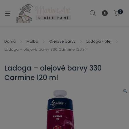
modal-check
0
xpand
ild
xpand
enu
ild
Domů
Malba
Olejové barvy
Ladoga - olej
xpand
enu
Ladoga – olejové barvy 330 Carmine 120 ml
ild
xpand
enu
ild
Ladoga – olejové barvy 330
enu
Carmine 120 ml
xpand
ild
enu
xpand
ild
xpand
enu
ild
xpand
enu