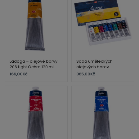
Ladoga – olejové barvy
Sada uměleckých
206 Light Ochre 120 ml
olejových barev-
Nevskaya palitra St.
166,00
Kč
365,00
Kč
petersburg – Ladoga
8x18ml