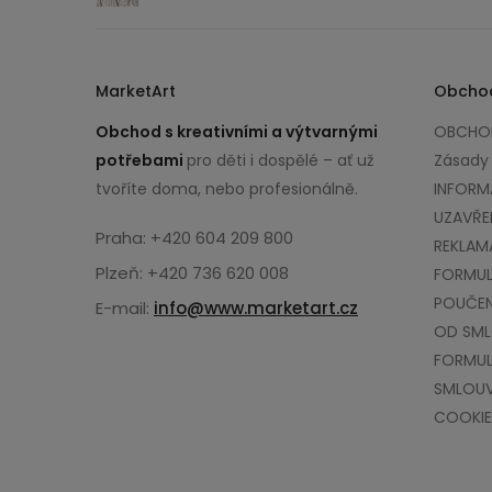
MarketArt
Obcho
Obchod s kreativními a výtvarnými
OBCHOD
potřebami
pro děti i dospělé – ať už
Zásady
tvoříte doma, nebo profesionálně.
INFORM
UZAVŘE
Praha: +420 604 209 800
REKLAM
Plzeň: +420 736 620 008
FORMUL
POUČEN
E-mail:
info@www.marketart.cz
OD SM
FORMUL
SMLOU
COOKIE