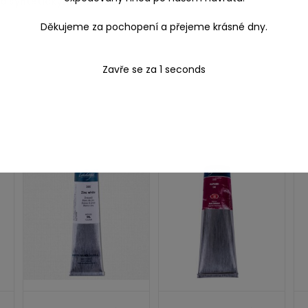
o syntetickým vlasem i
špachtlemi
.
Děkujeme za pochopení a přejeme krásné dny.
Zavře se za
1
seconds