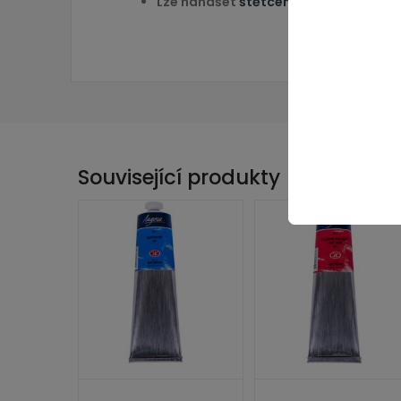
Lze nanášet
štětcem
s přírodním neb
Související produkty