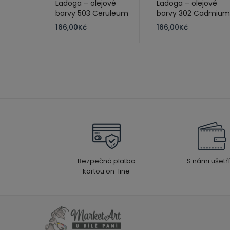
Ladoga – olejové
Ladoga – olejové
barvy 503 Ceruleum
barvy 302 Cadmium
Blue 120 ml
Red Light 120 ml
166,00
Kč
166,00
Kč
Bezpečná platba
S námi ušetří
kartou on-line