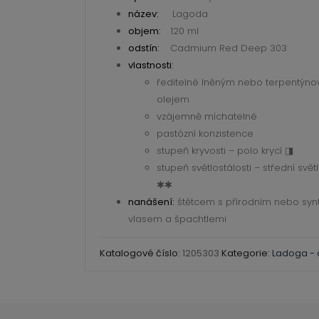
303
název:
Lagoda
Cadmium
objem:
120 ml
Red
odstín:
Cadmium Red Deep 303
Deep
vlastnosti
:
ředitelné lněným nebo terpentýn
120
olejem
ml
vzájemně míchatelné
množství
pastózní konzistence
stupeň kryvosti – polo krycí ◨
stupeň světlostálosti – střední svět
✱✱
nanášení:
štětcem s přírodním nebo syn
vlasem a špachtlemi
Katalogové číslo:
1205303
Kategorie:
Ladoga - 