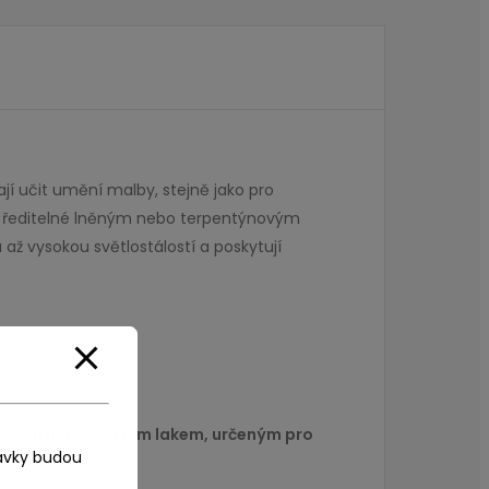
jí učit umění malby, stejně jako pro
oveň ředitelné lněným nebo terpentýnovým
ž vysokou světlostálostí a poskytují
matným nebo lesklým lakem, určeným pro
ávky budou