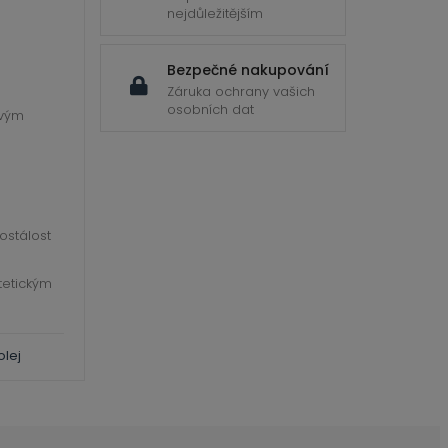
nejdůležitějším
Bezpečné nakupování
Záruka ochrany vašich
osobních dat
ovým
lostálost
tetickým
olej