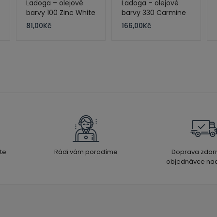
Ladoga – olejové
Ladoga – olejové
barvy 100 Zinc White
barvy 330 Carmine
46 ml
120 ml
81,00
Kč
166,00
Kč
te
Rádi vám poradíme
Doprava zdar
objednávce nad