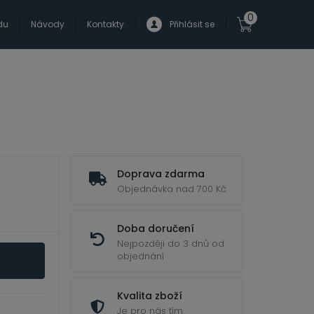
0
du
Návody
Kontakty
Přihlásit se
Doprava zdarma
Objednávka nad 700 Kč
Doba doručení
Nejpozději do 3 dnů od
objednání
Kvalita zboží
Je pro nás tím