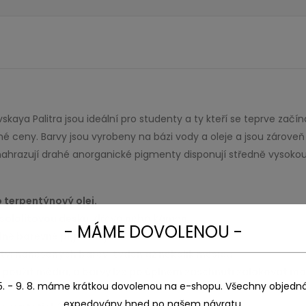
aya Palitra jsou ideální pro studenty a ty kteří se teprve začína
atelné ceny. Barvy jsou vyrobeny na bázi vody a oleje a jsou zár
hrazují drahé anorganické pigmenty disponují středně vysokou a
o terpentýnový olej.
sololitovou desku
, dřevo nebo kámen
- MÁME DOVOLENOU -
dné barevné pigmenty
ství nanesených barev, týden až několik měsíců.
ze použít média, a barvy lze po úplném zaschnutí zalakovat 
5. - 9. 8. máme krátkou dovolenou na e-shopu. Všechny objedn
expedovány hned po našem návratu.