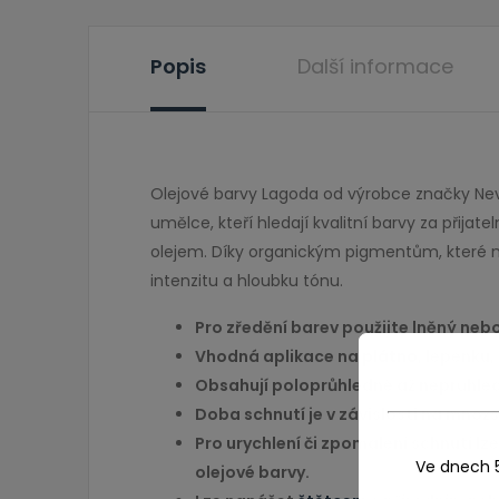
Popis
Další informace
Olejové barvy Lagoda od výrobce značky Nevsk
umělce, kteří hledají kvalitní barvy za přij
olejem. Díky organickým pigmentům, které na
intenzitu a hloubku tónu.
Pro zředění barev použijte lněný neb
Vhodná aplikace na
plátno
, lepenku,
Obsahují poloprůhledné až neprůhle
Doba schnutí je v závislosti na množ
Pro urychlení či zpomalení schnutí l
Ve dnech 
olejové barvy.