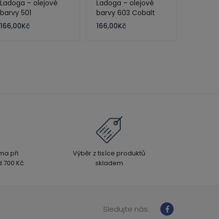
Ladoga – olejové
Ladoga – olejové
barvy 501
barvy 603 Cobalt
Ultramarine Light
Violet Deep 120 ml
166,00
Kč
166,00
Kč
120 ml
ma při
Výběr z tisíce produktů
 700 Kč
skladem
Sledujte nás: