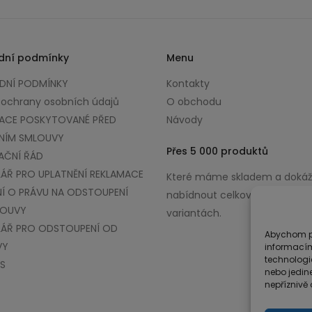
dní podmínky
Menu
NÍ PODMÍNKY
Kontakty
 ochrany osobních údajů
O obchodu
ACE POSKYTOVANÉ PŘED
Návody
NÍM SMLOUVY
Přes 5 000 produktů
AČNÍ ŘÁD
ÁŘ PRO UPLATNĚNÍ REKLAMACE
Které máme skladem a doká
Í O PRÁVU NA ODSTOUPENÍ
nabídnout celkově až v 100 0
LOUVY
variantách.
ÁŘ PRO ODSTOUPENÍ OD
Abychom po
VY
informacím
technologi
S
nebo jedin
nepříznivě o