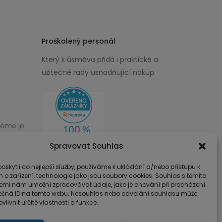
Proškolený personál
Který k úsměvu přidá i praktické a
užitečné rady usnadňující nákup.
žeme je
00
Spravovat Souhlas
skytli co nejlepší služby, používáme k ukládání a/nebo přístupu k
 o zařízení, technologie jako jsou soubory cookies. Souhlas s těmito
emi nám umožní zpracovávat údaje, jako je chování při procházení
ečná ID na tomto webu. Nesouhlas nebo odvolání souhlasu může
vlivnit určité vlastnosti a funkce.