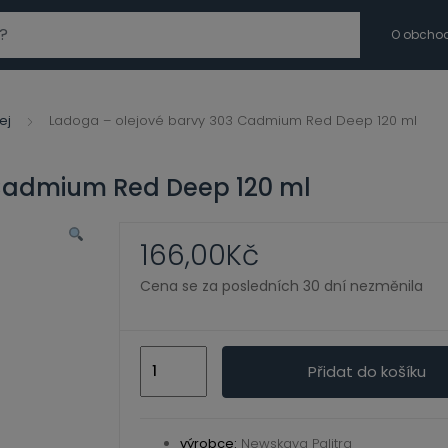
modal-check
O obcho
ej
Ladoga – olejové barvy 303 Cadmium Red Deep 120 ml
 Cadmium Red Deep 120 ml
166,00
Kč
Cena se za posledních 30 dní nezměnila
Ladoga
Přidat do košíku
-
olejové
barvy
výrobce:
Newskaya Palitra