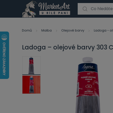
Search for:
Domů
Malba
Olejové barvy
Ladoga - ol
Ladoga – olejové barvy 303