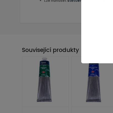
Lze nanášet
štětcem
s přírodním neb
Související produkty