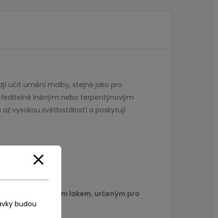
jí učit umění malby, stejně jako pro
oveň ředitelné lněným nebo terpentýnovým
ž vysokou světlostálostí a poskytují
matným nebo lesklým lakem, určeným pro
ávky budou