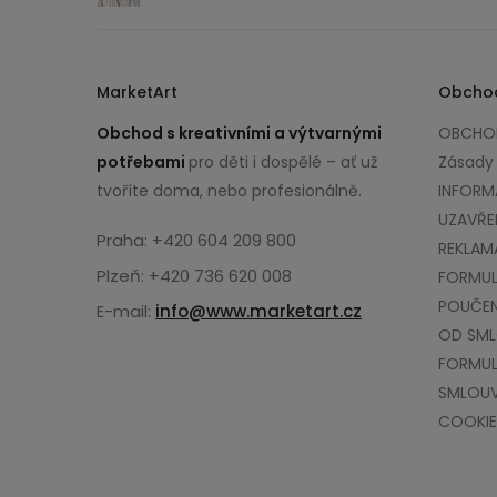
MarketArt
Obcho
Obchod s kreativními a výtvarnými
OBCHOD
potřebami
pro děti i dospělé – ať už
Zásady
tvoříte doma, nebo profesionálně.
INFORM
UZAVŘE
Praha: +420 604 209 800
REKLAM
Plzeň: +420 736 620 008
FORMUL
POUČEN
E-mail:
info@www.marketart.cz
OD SM
FORMUL
SMLOU
COOKIE