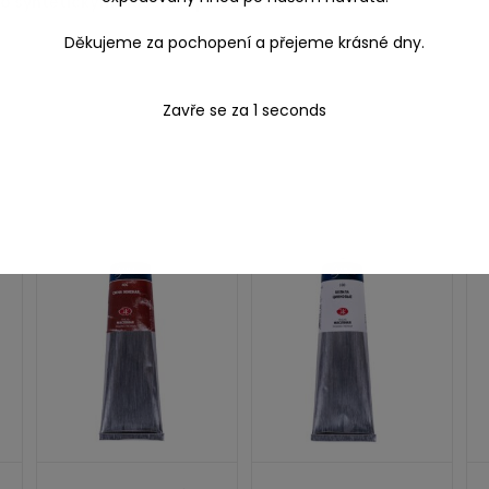
o syntetickým vlasem i
špachtlemi
.
Děkujeme za pochopení a přejeme krásné dny.
Zavře se za
1
seconds