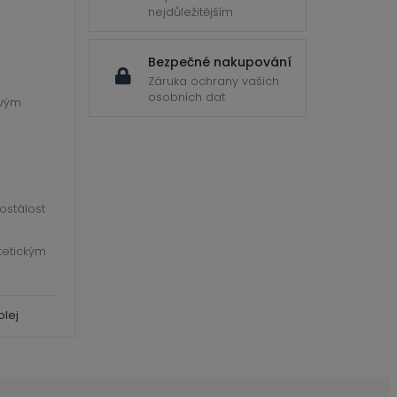
nejdůležitějším
Bezpečné nakupování
Záruka ochrany vašich
osobních dat
ovým
lostálost
tetickým
olej