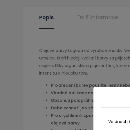
Popis
Další informace
Olejové barvy Lagoda od výrobce značky Nevsk
umělce, kteří hledají kvalitní barvy za přij
olejem. Díky organickým pigmentům, které na
intenzitu a hloubku tónu.
Pro zředění barev použijte lněný neb
Vhodná aplikace na
plátno
, lepenku,
Obsahují poloprůhledné až neprůhle
Doba schnutí je v závislosti na množ
Pro urychlení či zpomalení schnutí l
Ve dnech 
olejové barvy.