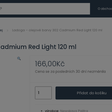
modal-check
O obcho
ej
Ladoga – olejové barvy 302 Cadmium Red Light 120 ml
Cadmium Red Light 120 ml
166,00
Kč
Cena se za posledních 30 dní nezměnila
Ladoga
Přidat do košíku
-
olejové
barvy
výrobce:
Newskaya Palitra