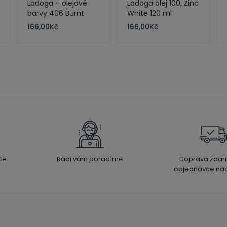
Ladoga – olejové
Ladoga olej 100, Zinc
barvy 406 Burnt
White 120 ml
Sienna 120 ml
166,00
Kč
166,00
Kč
te
Rádi vám poradíme
Doprava zdar
objednávce nad