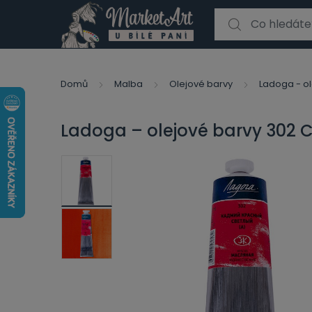
Search for:
Domů
Malba
Olejové barvy
Ladoga - ol
Ladoga – olejové barvy 302 