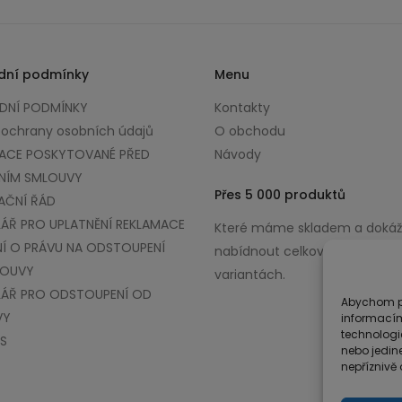
dní podmínky
Menu
NÍ PODMÍNKY
Kontakty
 ochrany osobních údajů
O obchodu
ACE POSKYTOVANÉ PŘED
Návody
NÍM SMLOUVY
Přes 5 000 produktů
AČNÍ ŘÁD
ÁŘ PRO UPLATNĚNÍ REKLAMACE
Které máme skladem a doká
Í O PRÁVU NA ODSTOUPENÍ
nabídnout celkově až v 100 0
LOUVY
variantách.
ÁŘ PRO ODSTOUPENÍ OD
Abychom po
VY
informacím
technologi
S
nebo jedin
nepříznivě o