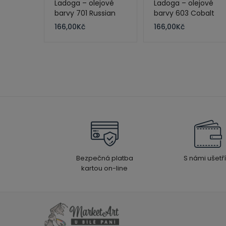
Ladoga – olejové
Ladoga – olejové
barvy 701 Russian
barvy 603 Cobalt
Green 120 ml
Violet Deep 120 ml
166,00
Kč
166,00
Kč
Bezpečná platba
S námi ušetří
kartou on-line