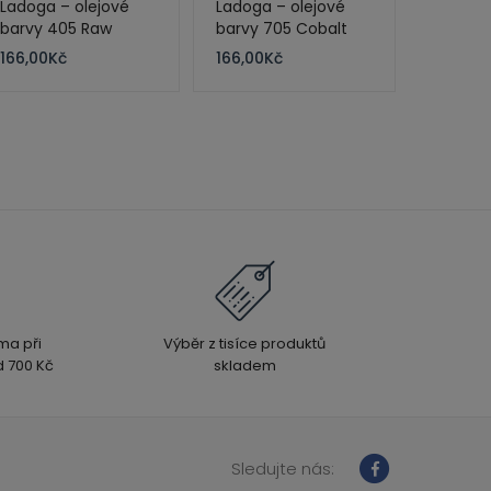
Ladoga – olejové
Ladoga – olejové
barvy 405 Raw
barvy 705 Cobalt
Sienna 120 ml
Green Deep 120 ml
166,00
Kč
166,00
Kč
ma při
Výběr z tisíce produktů
 700 Kč
skladem
Sledujte nás: