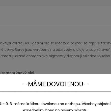
aya Palitra jsou ideální pro studenty a ty kteří se teprve začína
atelné ceny. Barvy jsou vyrobeny na bázi vody a oleje a jsou zár
hrazují drahé anorganické pigmenty disponují středně vysokou a
o terpentýnový olej.
sololitovou desku
, dřevo nebo kámen
- MÁME DOVOLENOU -
dné barevné pigmenty
ství nanesených barev, týden až několik měsíců.
ze použít média, a barvy lze po úplném zaschnutí zalakovat 
5. - 9. 8. máme krátkou dovolenou na e-shopu. Všechny objedn
expedovány hned po našem návratu.