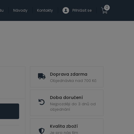
0
du
Návody
Kontakty
Přihlásit se
Doprava zdarma
Objednávka nad 700 Kč
Doba doručení
Nejpozději do 3 dnů od
objednání
Kvalita zboží
Je pro nás tím