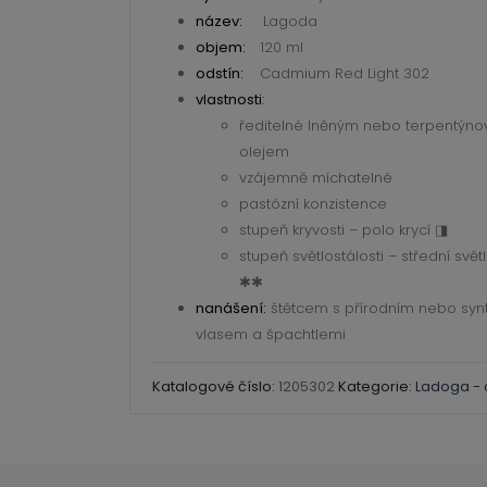
302
název:
Lagoda
Cadmium
objem:
120 ml
Red
odstín:
Cadmium Red Light 302
Light
vlastnosti
:
ředitelné lněným nebo terpentýn
120
olejem
ml
vzájemně míchatelné
množství
pastózní konzistence
stupeň kryvosti – polo krycí ◨
stupeň světlostálosti – střední svět
✱✱
nanášení:
štětcem s přírodním nebo syn
vlasem a špachtlemi
Katalogové číslo:
1205302
Kategorie:
Ladoga - 