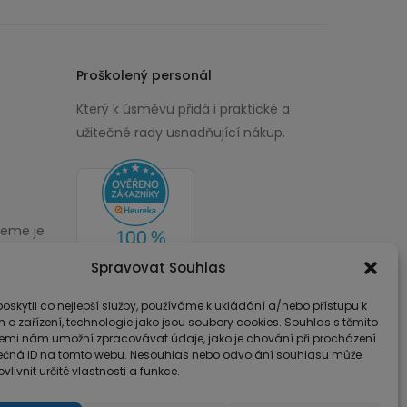
Proškolený personál
Který k úsměvu přidá i praktické a
užitečné rady usnadňující nákup.
žeme je
00
Spravovat Souhlas
skytli co nejlepší služby, používáme k ukládání a/nebo přístupu k
 o zařízení, technologie jako jsou soubory cookies. Souhlas s těmito
emi nám umožní zpracovávat údaje, jako je chování při procházení
ečná ID na tomto webu. Nesouhlas nebo odvolání souhlasu může
vlivnit určité vlastnosti a funkce.