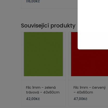
116,00
Kč
Související produkty
Filc 1mm – zelená
Filc 1mm – červený
trávová – 40x60cm
– 40x60cm
42,00
Kč
47,00
Kč