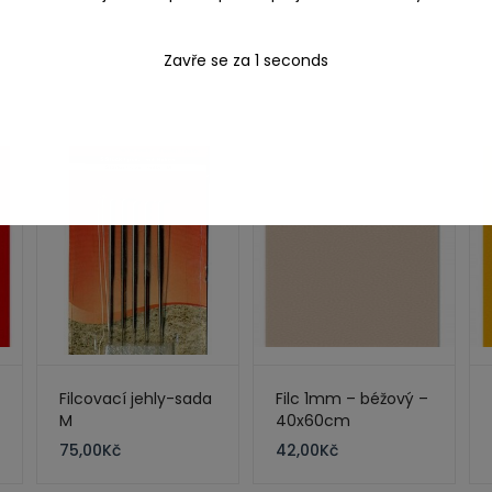
Zavře se za
1
seconds
Filcovací jehly-sada
Filc 1mm – béžový –
M
40x60cm
75,00
Kč
42,00
Kč