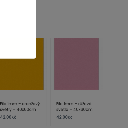
Filc 1mm – oranžový
Filc 1mm – růžová
světlý – 40x60cm
světlá – 40x60cm
42,00
Kč
42,00
Kč