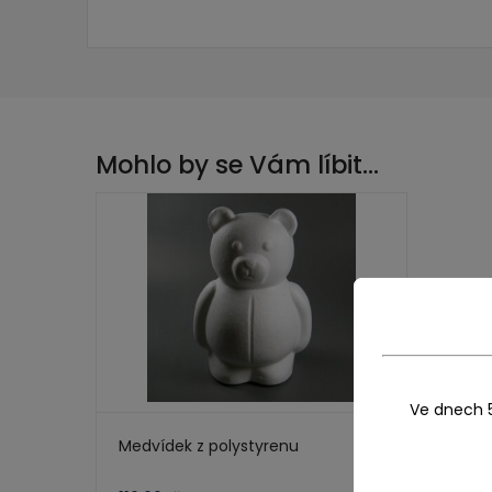
Mohlo by se Vám líbit…
Ve dnech 
Medvídek z polystyrenu