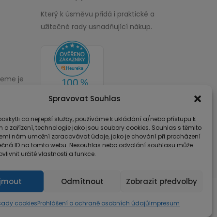
Který k úsměvu přidá i praktické a
užitečné rady usnadňující nákup.
žeme je
00
Spravovat Souhlas
skytli co nejlepší služby, používáme k ukládání a/nebo přístupu k
 o zařízení, technologie jako jsou soubory cookies. Souhlas s těmito
emi nám umožní zpracovávat údaje, jako je chování při procházení
ečná ID na tomto webu. Nesouhlas nebo odvolání souhlasu může
vlivnit určité vlastnosti a funkce.
íjmout
Odmítnout
Zobrazit předvolby
ady cookies
Prohlášení o ochraně osobních údajů
Impresum