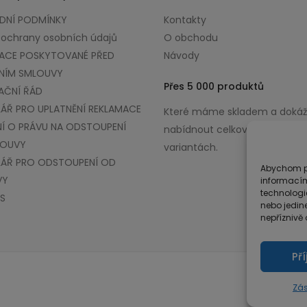
NÍ PODMÍNKY
Kontakty
 ochrany osobních údajů
O obchodu
ACE POSKYTOVANÉ PŘED
Návody
NÍM SMLOUVY
Přes 5 000 produktů
AČNÍ ŘÁD
ÁŘ PRO UPLATNĚNÍ REKLAMACE
Které máme skladem a doká
Í O PRÁVU NA ODSTOUPENÍ
nabídnout celkově až v 100 0
LOUVY
variantách.
ÁŘ PRO ODSTOUPENÍ OD
Abychom po
VY
informacím
technologi
S
nebo jedin
nepříznivě o
Př
Zás