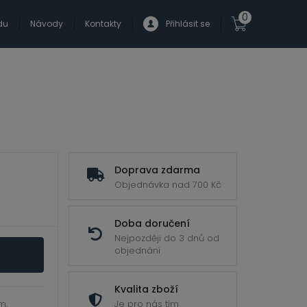
0
du
Návody
Kontakty
Přihlásit se
Doprava zdarma
Objednávka nad 700 Kč
Doba doručení
Nejpozději do 3 dnů od
objednání
Kvalita zboží
m.
Je pro nás tím