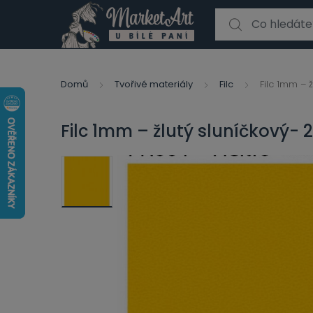
Search for:
Domů
Tvořivé materiály
Filc
Filc 1mm – 
Filc 1mm – žlutý sluníčkový-