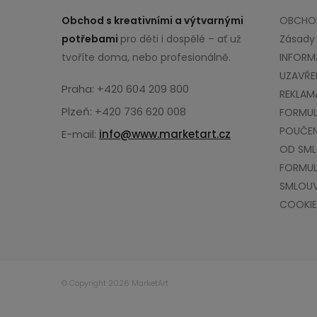
Obchod s kreativními a výtvarnými
OBCHOD
potřebami
pro děti i dospělé – ať už
Zásady
tvoříte doma, nebo profesionálně.
INFORM
UZAVŘE
Praha: +420 604 209 800
REKLAM
Plzeň: +420 736 620 008
FORMUL
POUČEN
E-mail:
info@www.marketart.cz
OD SM
FORMUL
SMLOU
COOKIE
© Copyright 2026 MarketArt