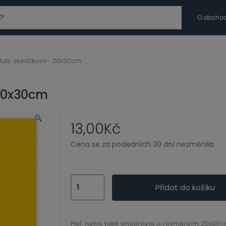
modal-check
O obcho
žlutý sluníčkový- 20x30cm
 20x30cm
13,00
Kč
Cena se za posledních 30 dní nezměnila
Filc
Přidat do košíku
1mm
-
žlutý
Plsť, nebo také emigroval o rozměrech 20x30c