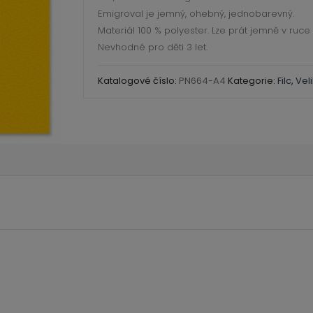
sluníčkový-
Emigroval je jemný, ohebný, jednobarevný.
20x30cm
Materiál 100 % polyester. Lze prát jemně v ruce
množství
Nevhodné pro děti 3 let.
Katalogové číslo:
PN664-A4
Kategorie:
Filc
,
Vel