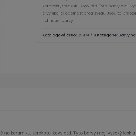
Black
keramiku, terakotu, kovy atd. Tyto barvy mají vy
množství
a vynikající odolnost proti světlu. Jsou to přiroz
schnoucí barvy.
Katalogové číslo:
25440/14
Kategorie:
Barvy na
 na keramiku, terakotu, kovy atd. Tyto barvy mají vysoký lesk a v