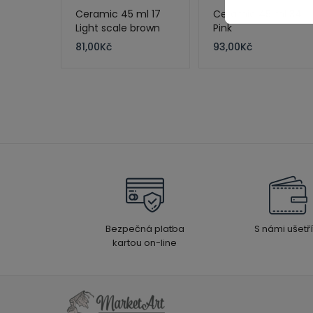
Ceramic 45 ml 17
Ceramic 45 ml 34
Light scale brown
Pink
81,00
Kč
93,00
Kč
Bezpečná platba
S námi ušetří
kartou on-line