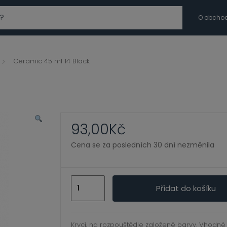
modal-check
O obcho
Ceramic 45 ml 14 Black
93,00
Kč
Cena se za posledních 30 dní nezměnila
Ceramic
Přidat do košíku
45
ml
14
Krycí, na rozpouštědle založené barvy. Vhodné