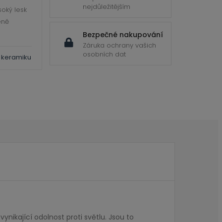
nejdůležitějším
soký lesk
eně
Bezpečné nakupování
Záruka ochrany vašich
osobních dat
 keramiku
ynikající odolnost proti světlu. Jsou to