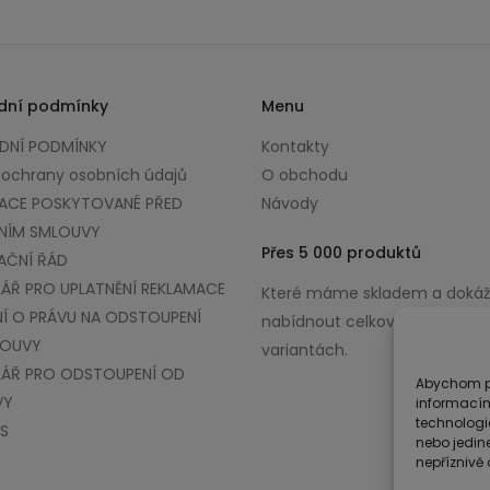
dní podmínky
Menu
NÍ PODMÍNKY
Kontakty
 ochrany osobních údajů
O obchodu
ACE POSKYTOVANÉ PŘED
Návody
NÍM SMLOUVY
Přes 5 000 produktů
AČNÍ ŘÁD
ÁŘ PRO UPLATNĚNÍ REKLAMACE
Které máme skladem a doká
Í O PRÁVU NA ODSTOUPENÍ
nabídnout celkově až v 100 0
LOUVY
variantách.
ÁŘ PRO ODSTOUPENÍ OD
Abychom po
VY
informacím
technologi
S
nebo jedin
nepříznivě o