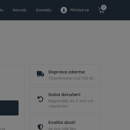
0
du
Návody
Kontakty
Přihlásit se
Doprava zdarma
Objednávka nad 700 Kč
Doba doručení
Nejpozději do 3 dnů od
objednání
Kvalita zboží
 na
Je pro nás tím