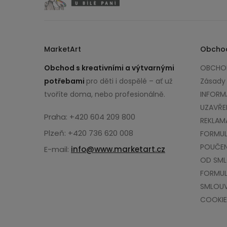
MarketArt
Obcho
Obchod s kreativními a výtvarnými
OBCHOD
potřebami
pro děti i dospělé – ať už
Zásady
tvoříte doma, nebo profesionálně.
INFORM
UZAVŘE
Praha: +420 604 209 800
REKLAM
Plzeň: +420 736 620 008
FORMUL
POUČEN
E-mail:
info@www.marketart.cz
OD SM
FORMUL
SMLOU
COOKIE