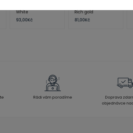
Ceramic 45 ml 10
Ceramic 45 ml 15
White
Rich gold
93,00
Kč
81,00
Kč
te
Rádi vám poradíme
Doprava zdar
objednávce nad