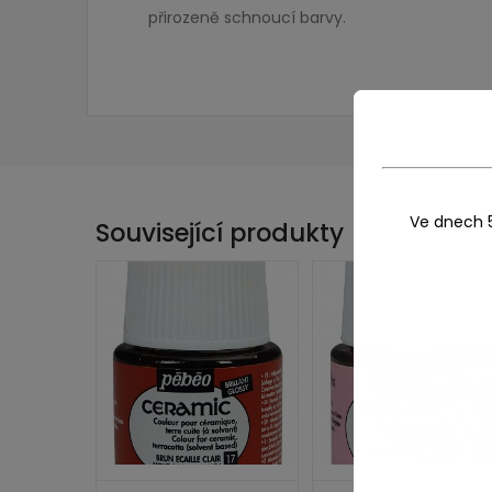
přirozeně schnoucí barvy.
Ve dnech 
Související produkty