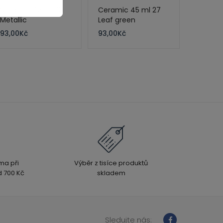
Ceramic 45 ml 13
Ceramic 45 ml 27
Metallic
Leaf green
93,00
Kč
93,00
Kč
ma při
Výběr z tisíce produktů
 700 Kč
skladem
Sledujte nás: