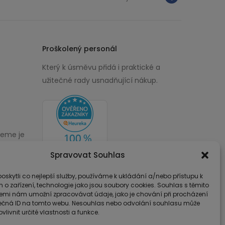
Proškolený personál
Který k úsměvu přidá i praktické a
užitečné rady usnadňující nákup.
žeme je
00
Spravovat Souhlas
skytli co nejlepší služby, používáme k ukládání a/nebo přístupu k
 o zařízení, technologie jako jsou soubory cookies. Souhlas s těmito
emi nám umožní zpracovávat údaje, jako je chování při procházení
ečná ID na tomto webu. Nesouhlas nebo odvolání souhlasu může
vlivnit určité vlastnosti a funkce.