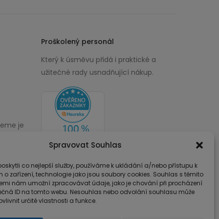
Proškolený personál
Který k úsměvu přidá i praktické a
užitečné rady usnadňující nákup.
žeme je
00
Spravovat Souhlas
skytli co nejlepší služby, používáme k ukládání a/nebo přístupu k
 o zařízení, technologie jako jsou soubory cookies. Souhlas s těmito
emi nám umožní zpracovávat údaje, jako je chování při procházení
ečná ID na tomto webu. Nesouhlas nebo odvolání souhlasu může
vlivnit určité vlastnosti a funkce.