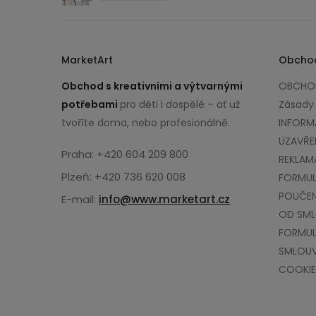
MarketArt
Obcho
Obchod s kreativními a výtvarnými
OBCHOD
potřebami
pro děti i dospělé – ať už
Zásady
tvoříte doma, nebo profesionálně.
INFORM
UZAVŘE
Praha: +420 604 209 800
REKLAM
Plzeň: +420 736 620 008
FORMUL
POUČEN
E-mail:
info@www.marketart.cz
OD SM
FORMUL
SMLOU
COOKIE