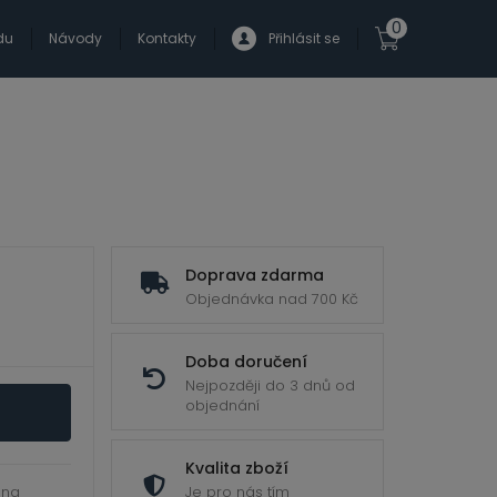
0
du
Návody
Kontakty
Přihlásit se
Doprava zdarma
Objednávka nad 700 Kč
Doba doručení
Nejpozději do 3 dnů od
objednání
Kvalita zboží
 na
Je pro nás tím