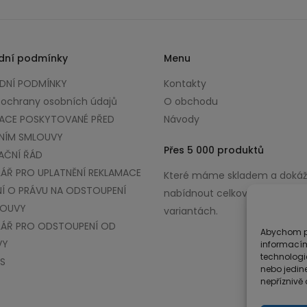
dní podmínky
Menu
NÍ PODMÍNKY
Kontakty
 ochrany osobních údajů
O obchodu
ACE POSKYTOVANÉ PŘED
Návody
NÍM SMLOUVY
Přes 5 000 produktů
AČNÍ ŘÁD
ÁŘ PRO UPLATNĚNÍ REKLAMACE
Které máme skladem a doká
Í O PRÁVU NA ODSTOUPENÍ
nabídnout celkově až v 100 0
LOUVY
variantách.
ÁŘ PRO ODSTOUPENÍ OD
Abychom po
VY
informacím
technologi
S
nebo jedin
nepříznivě o