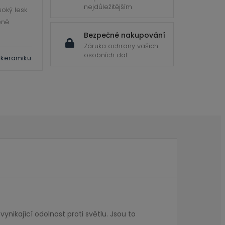
nejdůležitějším
soký lesk
eně
Bezpečné nakupování
Záruka ochrany vašich
osobních dat
 keramiku
ynikající odolnost proti světlu. Jsou to