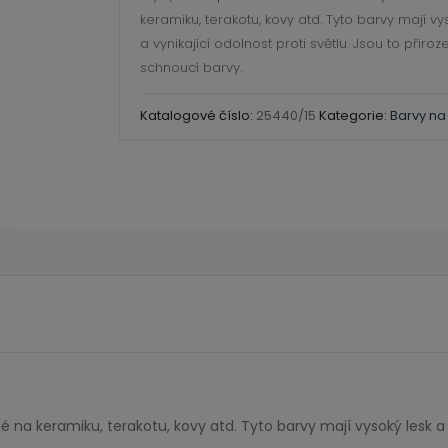
Rich
keramiku, terakotu, kovy atd. Tyto barvy mají vy
gold
a vynikající odolnost proti světlu. Jsou to přiroz
množství
schnoucí barvy.
Katalogové číslo:
25440/15
Kategorie:
Barvy na
 na keramiku, terakotu, kovy atd. Tyto barvy mají vysoký lesk a v