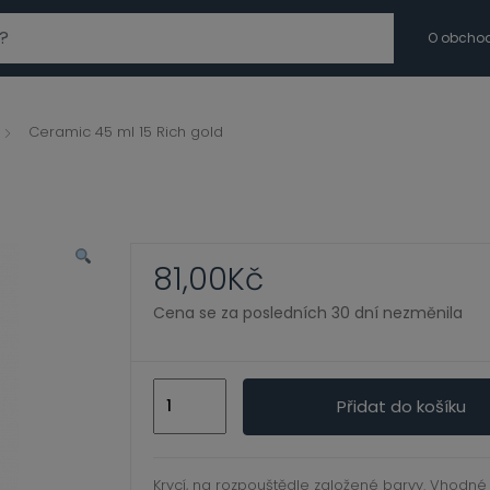
modal-check
O obcho
Ceramic 45 ml 15 Rich gold
81,00
Kč
Cena se za posledních 30 dní nezměnila
Ceramic
Přidat do košíku
45
ml
15
Krycí, na rozpouštědle založené barvy. Vhodné