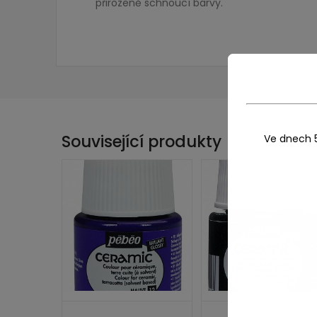
přirozeně schnoucí barvy.
Související produkty
Ve dnech 