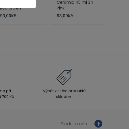
Ceramic 45 ml 18
Ceramic 45 ml 34
Red brown
Pink
93,00
Kč
93,00
Kč
ma při
Výběr z tisíce produktů
 700 Kč
skladem
Sledujte nás: