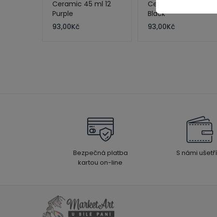
Ceramic 45 ml 12
Ceramic 45 ml 14
Purple
Black
93,00
Kč
93,00
Kč
Bezpečná platba
S námi ušetří
kartou on-line