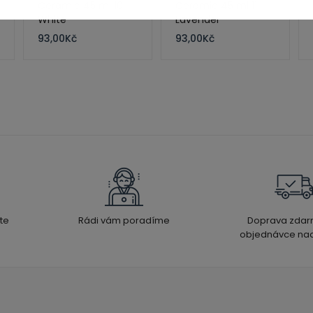
Ceramic 45 ml 10
Ceramic 45 ml 11
White
Lavender
93,00
Kč
93,00
Kč
te
Rádi vám poradíme
Doprava zdar
objednávce nad