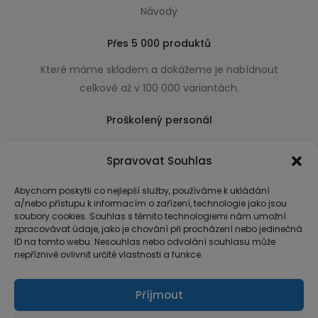
Návody
Přes 5 000 produktů
Které máme skladem a dokážeme je nabídnout
celkově až v 100 000 variantách.
Proškolený personál
Který k úsměvu přidá i praktické a užitečné rady
Spravovat Souhlas
usnadňující nákup.
Abychom poskytli co nejlepší služby, používáme k ukládání
a/nebo přístupu k informacím o zařízení, technologie jako jsou
soubory cookies. Souhlas s těmito technologiemi nám umožní
zpracovávat údaje, jako je chování při procházení nebo jedinečná
ID na tomto webu. Nesouhlas nebo odvolání souhlasu může
nepříznivě ovlivnit určité vlastnosti a funkce.
Příjmout