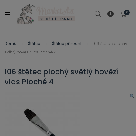
modal-check
0
xpand
ild
xpand
enu
ild
Domů
Štětce
Štětce přírodní
106 štětec plochý
xpand
enu
světlý hovězí vlas Ploché 4
ild
xpand
enu
ild
106 štětec plochý světlý hovězí
enu
vlas Ploché 4
xpand
ild
enu
xpand
ild
xpand
enu
ild
xpand
enu