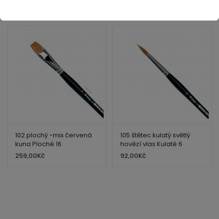
146,00
Kč
170,00
Kč
102 plochý -mix červená
105 štětec kulatý světlý
kuna Ploché 16
hovězí vlas Kulaté 6
259,00
Kč
92,00
Kč