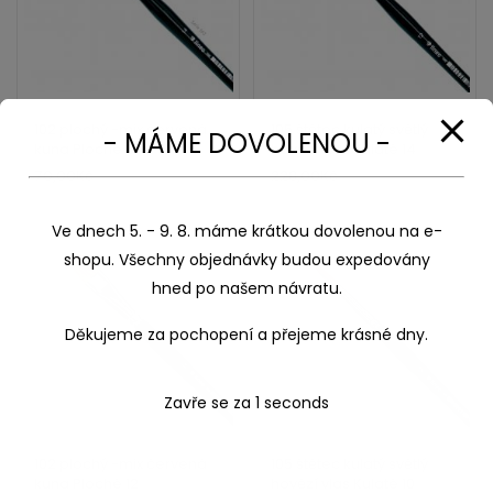
102 plochý -mix červená
105 štětec kulatý světlý
- MÁME DOVOLENOU -
kuna Ploché 6
hovězí vlas Kulaté 14
70,00
Kč
228,00
Kč
Ve dnech 5. - 9. 8. máme krátkou dovolenou na e-
shopu. Všechny objednávky budou expedovány
hned po našem návratu.
Děkujeme za pochopení a přejeme krásné dny.
Zavře se za
1
seconds
102 plochý -mix červená
105 štětec kulatý světlý
kuna Ploché 12
hovězí vlas Kulaté 10