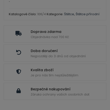
ild
světlý
“
enu
hovězí
vlas
Katalogové číslo:
106/4
Kategorie:
Štětce
,
Štětce přírodní
Ploché
4
Doprava zdarma
množství
Objednávka nad 700 Kč
Doba doručení
Nejpozději do 3 dnů od objednání
Kvalita zboží
Je pro nás tím nejdůležitějším
Bezpečné nakupování
Záruka ochrany vašich osobních dat