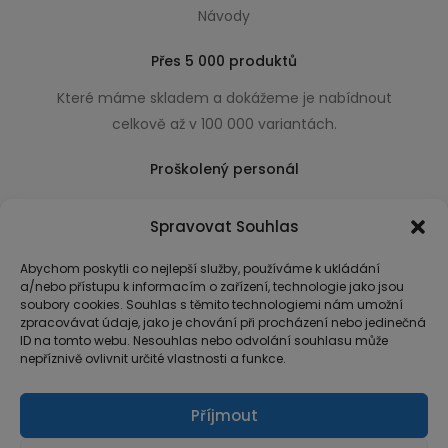
Návody
Přes 5 000 produktů
Které máme skladem a dokážeme je nabídnout
celkově až v 100 000 variantách.
Proškolený personál
Který k úsměvu přidá i praktické a užitečné rady
Spravovat Souhlas
usnadňující nákup.
Abychom poskytli co nejlepší služby, používáme k ukládání
a/nebo přístupu k informacím o zařízení, technologie jako jsou
soubory cookies. Souhlas s těmito technologiemi nám umožní
zpracovávat údaje, jako je chování při procházení nebo jedinečná
ID na tomto webu. Nesouhlas nebo odvolání souhlasu může
nepříznivě ovlivnit určité vlastnosti a funkce.
Příjmout