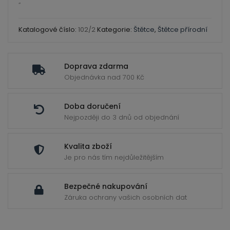
ild
mix
“
enu
červená
kuna
Katalogové číslo:
102/2
Kategorie:
Štětce
,
Štětce přírodní
Ploché
2
Doprava zdarma
množství
Objednávka nad 700 Kč
Doba doručení
Nejpozději do 3 dnů od objednání
Kvalita zboží
Je pro nás tím nejdůležitějším
Bezpečné nakupování
Záruka ochrany vašich osobních dat