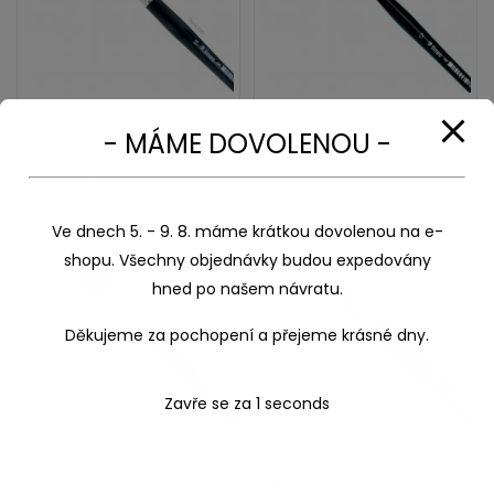
106 štětec plochý světlý
105 štětec kulatý světlý
- MÁME DOVOLENOU -
hovězí vlas Ploché 12
hovězí vlas Kulaté 2
112,00
Kč
44,00
Kč
Ve dnech 5. - 9. 8. máme krátkou dovolenou na e-
shopu. Všechny objednávky budou expedovány
hned po našem návratu.
Děkujeme za pochopení a přejeme krásné dny.
Zavře se za
1
seconds
106 štětec plochý světlý
102 plochý -mix červená
hovězí vlas Ploché 14
kuna Ploché 14