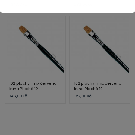
134,00
Kč
232,00
Kč
102 plochý -mix červená
102 plochý -mix červená
kuna Ploché 12
kuna Ploché 10
146,00
Kč
127,00
Kč