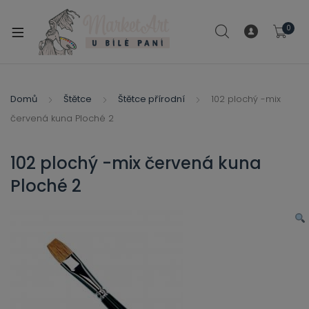
modal-check
0
xpand
ild
xpand
enu
ild
Domů
Štětce
Štětce přírodní
102 plochý -mix
xpand
enu
červená kuna Ploché 2
ild
xpand
enu
ild
102 plochý -mix červená kuna
enu
Ploché 2
xpand
ild
enu
xpand
ild
xpand
enu
ild
xpand
enu