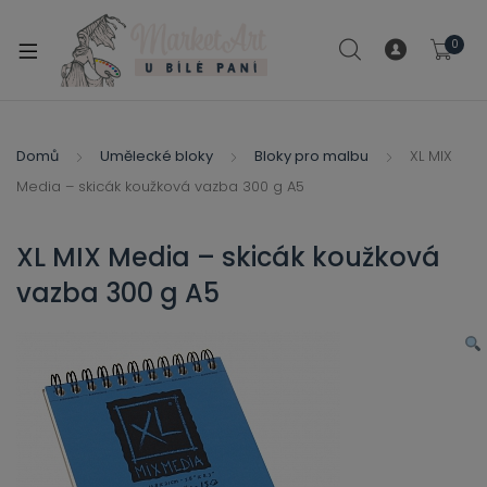
modal-check
0
xpand
ild
xpand
enu
ild
Domů
Umělecké bloky
Bloky pro malbu
XL MIX
xpand
enu
Media – skicák koužková vazba 300 g A5
ild
xpand
enu
ild
XL MIX Media – skicák koužková
enu
vazba 300 g A5
xpand
ild
enu
xpand
ild
xpand
enu
ild
xpand
enu