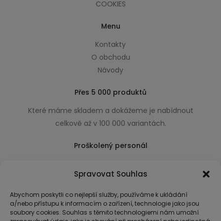
COOKIES
Menu
Kontakty
O obchodu
Návody
Přes 5 000 produktů
Které máme skladem a dokážeme je nabídnout
celkově až v 100 000 variantách.
Proškolený personál
Který k úsměvu přidá i praktické a užitečné rady
Spravovat Souhlas
usnadňující nákup.
Abychom poskytli co nejlepší služby, používáme k ukládání
a/nebo přístupu k informacím o zařízení, technologie jako jsou
soubory cookies. Souhlas s těmito technologiemi nám umožní