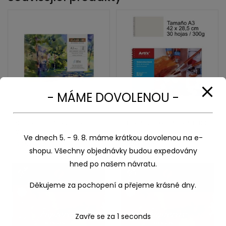
- MÁME DOVOLENOU -
Klasik – grafický blok,
Blok Acuarela Artix A3 300
230g. / 20 listů A3
g/m2
Ve dnech 5. - 9. 8. máme krátkou dovolenou na e-
349,00
Kč
396,00
Kč
shopu. Všechny objednávky budou expedovány
hned po našem návratu.
Děkujeme za pochopení a přejeme krásné dny.
Zavře se za
1
seconds