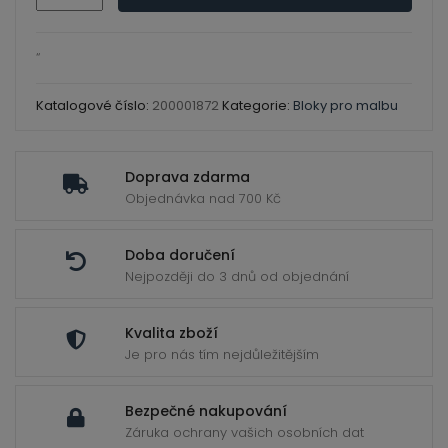
ild
Media
enu
-
“
skicák
koužková
Katalogové číslo:
200001872
Kategorie:
Bloky pro malbu
vazba
300
Doprava zdarma
g
Objednávka nad 700 Kč
A5
množství
Doba doručení
Nejpozději do 3 dnů od objednání
Kvalita zboží
Je pro nás tím nejdůležitějším
Bezpečné nakupování
Záruka ochrany vašich osobních dat