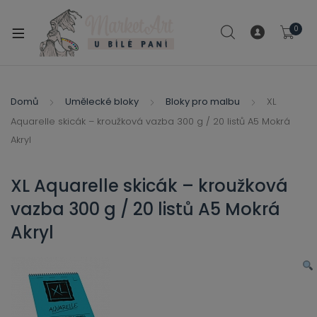
modal-check
0
xpand
ild
xpand
enu
ild
Domů
Umělecké bloky
Bloky pro malbu
XL
xpand
enu
Aquarelle skicák – kroužková vazba 300 g / 20 listů A5 Mokrá
ild
xpand
Akryl
enu
ild
enu
XL Aquarelle skicák – kroužková
xpand
vazba 300 g / 20 listů A5 Mokrá
ild
enu
Akryl
xpand
ild
xpand
enu
ild
xpand
enu