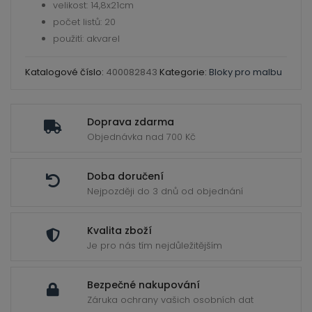
ild
vazba
velikost: 14,8x21cm
enu
300
počet listů: 20
g
použití: akvarel
/
Katalogové číslo:
400082843
Kategorie:
Bloky pro malbu
20
listů
A5
Doprava zdarma
Mokrá
Objednávka nad 700 Kč
Akryl
množství
Doba doručení
Nejpozději do 3 dnů od objednání
Kvalita zboží
Je pro nás tím nejdůležitějším
Bezpečné nakupování
Záruka ochrany vašich osobních dat