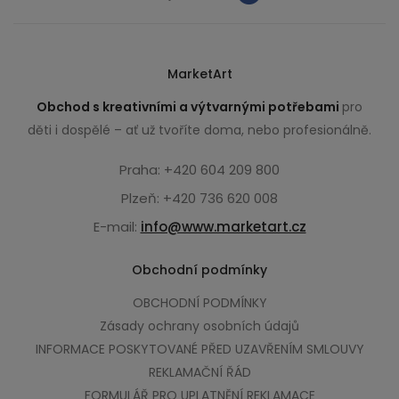
MarketArt
Obchod s kreativními a výtvarnými potřebami
pro
děti i dospělé – ať už tvoříte doma, nebo profesionálně.
Praha: +420 604 209 800
Plzeň: +420 736 620 008
E-mail:
info@www.marketart.cz
Obchodní podmínky
OBCHODNÍ PODMÍNKY
Zásady ochrany osobních údajů
INFORMACE POSKYTOVANÉ PŘED UZAVŘENÍM SMLOUVY
REKLAMAČNÍ ŘÁD
FORMULÁŘ PRO UPLATNĚNÍ REKLAMACE