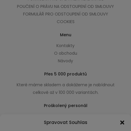
POUČENÍ O PRÁVU NA ODSTOUPENÍ OD SMLOUVY
FORMULÁŘ PRO ODSTOUPENÍ OD SMLOUVY
COOKIES
Menu
Kontakty
O obchodu
Návody
Přes 5 000 produktů
Které máme skladem a dokážeme je nabídnout
celkově až v 100 000 variantách.
Proškolený personál
Který k úsměvu přidá i praktické a užitečné rady
Spravovat Souhlas
usnadňující nákup.