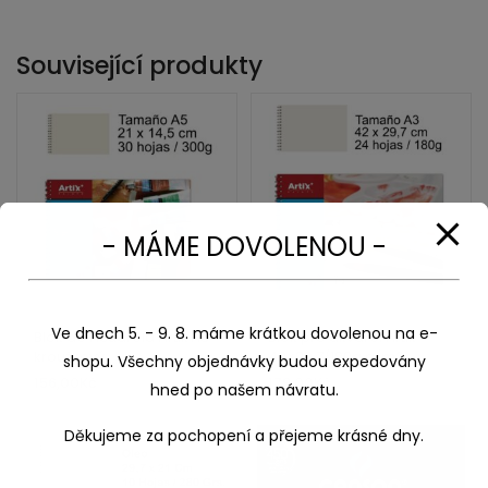
Související produkty
- MÁME DOVOLENOU -
Ve dnech 5. - 9. 8. máme krátkou dovolenou na e-
Blok de Acuarela Artix A5
Blok pro akvarel Artix
kroužkový
42×29,7/180g g/m2
shopu. Všechny objednávky budou expedovány
156,00
Kč
179,00
Kč
hned po našem návratu.
Děkujeme za pochopení a přejeme krásné dny.