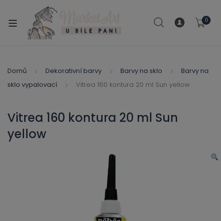
modal-check
0
xpand
ild
xpand
enu
ild
Domů
Dekorativní barvy
Barvy na sklo
Barvy na
xpand
enu
sklo vypalovací
Vitrea 160 kontura 20 ml Sun yellow
ild
xpand
enu
ild
Vitrea 160 kontura 20 ml Sun
enu
yellow
xpand
ild
enu
xpand
ild
xpand
enu
ild
xpand
enu