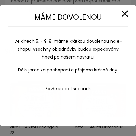
nádobí a průměrná odolnost proti rozpouštědlům a
čisticím prostředkům. Nevhodné pro děti do 12 let.
- MÁME DOVOLENOU -
Ve dnech 5. - 9. 8. máme krátkou dovolenou na e-
shopu. Všechny objednávky budou expedovány
Související produkty
hned po našem návratu.
Děkujeme za pochopení a přejeme krásné dny.
Zavře se za
1
seconds
Vitrail – 45 ml Greengold
Vitrail – 45 ml Crimson 12
22