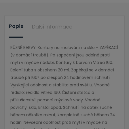
Popis
Další informace
RŮZNÉ BARVY. Kontury na malování na sklo – ZAPÉKACÍ
(v domácí troubě). Po zapečení jsou odolné proti
mytí v myčce nádobí. Kontury k barvám Vitrea 160.
Balení tuba s obsahem 20 ml. Zapékají se v domácí
troubě při 160° po alespoň 24 hodinovém schnutí.
Vynikající odolnost a stabilita proti světlu. Vhodné
ředidlo: ředidlo Vitrea 160. Čištění štětců a
příslušenství: pomocí mýdlové vody. Vhodné
povrchy: sklo, křišťál apod. Schnutí: na dotek suché
během několika minut, kompletně suché během 24
hodin. Nevšední odolnost proti mytí v myčce na