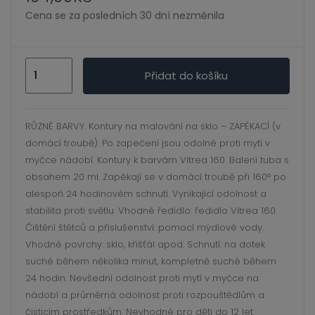
ild
Cena se za posledních 30 dní nezměnila
enu
Vitrea
Přidat do košíku
160
kontura
20
RŮZNÉ BARVY. Kontury na malování na sklo – ZAPÉKACÍ (v
ml
domácí troubě). Po zapečení jsou odolné proti mytí v
Sun
myčce nádobí. Kontury k barvám Vitrea 160. Balení tuba s
yellow
obsahem 20 ml. Zapékají se v domácí troubě při 160° po
množství
alespoň 24 hodinovém schnutí. Vynikající odolnost a
stabilita proti světlu. Vhodné ředidlo: ředidlo Vitrea 160.
Čištění štětců a příslušenství: pomocí mýdlové vody.
Vhodné povrchy: sklo, křišťál apod. Schnutí: na dotek
suché během několika minut, kompletně suché během
24 hodin. Nevšední odolnost proti mytí v myčce na
nádobí a průměrná odolnost proti rozpouštědlům a
čisticím prostředkům. Nevhodné pro děti do 12 let.