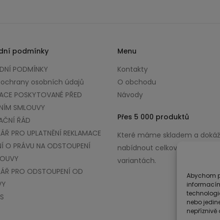
dní podmínky
Menu
NÍ PODMÍNKY
Kontakty
 ochrany osobních údajů
O obchodu
ACE POSKYTOVANÉ PŘED
Návody
NÍM SMLOUVY
Přes 5 000 produktů
AČNÍ ŘÁD
ÁŘ PRO UPLATNĚNÍ REKLAMACE
Které máme skladem a doká
Í O PRÁVU NA ODSTOUPENÍ
nabídnout celkově až v 100 0
LOUVY
variantách.
ÁŘ PRO ODSTOUPENÍ OD
Abychom po
VY
informacím
technologi
S
nebo jedin
nepříznivě o