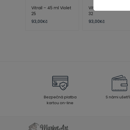
Vitrail – 45 ml Violet
Vitrail – 45 ml coral
25
32
93,00
Kč
93,00
Kč
Bezpečná platba
S námi ušetří
kartou on-line