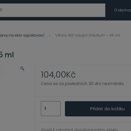
modal-check
O obcho
arvy na sklo vypalovací
Vitrea 160 irizující médium – 45 ml
45 ml
104,00
Kč
Cena se za posledních 30 dní nezměnila
Vitrea
Přidat do košíku
160
irizující
médium
Slouží k vytvoření dvoubarevného efektu.