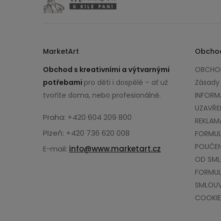
MarketArt
Obcho
Obchod s kreativními a výtvarnými
OBCHOD
potřebami
pro děti i dospělé – ať už
Zásady
tvoříte doma, nebo profesionálně.
INFORM
UZAVŘE
Praha: +420 604 209 800
REKLAM
Plzeň: +420 736 620 008
FORMUL
POUČEN
E-mail:
info@www.marketart.cz
OD SM
FORMUL
SMLOU
COOKIE