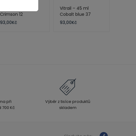
Vitrail – 45 ml
Vitrail – 45 ml
Crimson 12
Cobalt blue 37
93,00
Kč
93,00
Kč
ma při
Výběr z tisíce produktů
 700 Kč
skladem