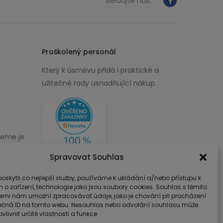
Sledujte nás:
Proškolený personál
Který k úsměvu přidá i praktické a
užitečné rady usnadňující nákup.
žeme je
00
Spravovat Souhlas
skytli co nejlepší služby, používáme k ukládání a/nebo přístupu k
 o zařízení, technologie jako jsou soubory cookies. Souhlas s těmito
emi nám umožní zpracovávat údaje, jako je chování při procházení
ečná ID na tomto webu. Nesouhlas nebo odvolání souhlasu může
vlivnit určité vlastnosti a funkce.