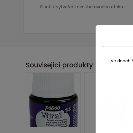
Slouží k vytvoření dvoubarevného efektu.
Ve dnech 
Související produkty