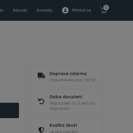
0
du
Návody
Kontakty
Přihlásit se
Doprava zdarma
Objednávka nad 700 Kč
Doba doručení
Nejpozději do 3 dnů od
objednání
Kvalita zboží
Je pro nás tím