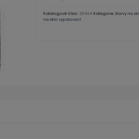
-
45
Katalogové číslo:
25404
Kategorie:
Barvy na sk
na sklo vypalovací
ml
množství