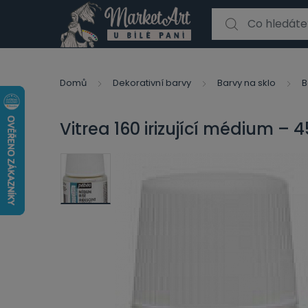
Search for:
Domů
Dekorativní barvy
Barvy na sklo
B
Vitrea 160 irizující médium – 