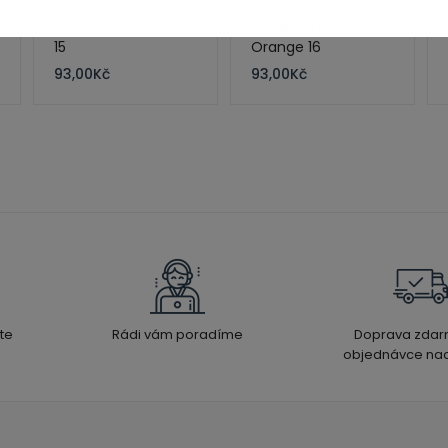
Vitrail – 45 ml Black
Vitrail – 45 ml
15
Orange 16
93,00
Kč
93,00
Kč
te
Rádi vám poradíme
Doprava zdar
objednávce nad