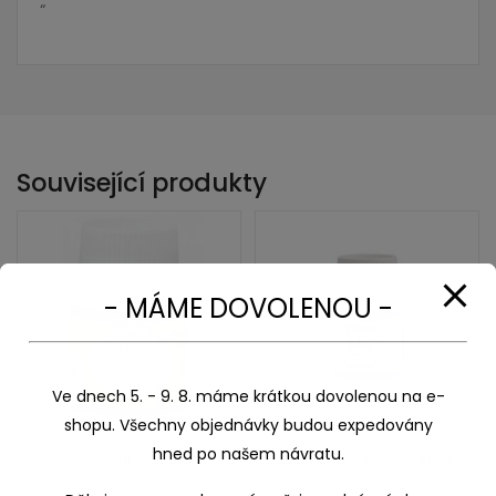
“
Související produkty
- MÁME DOVOLENOU -
Ve dnech 5. - 9. 8. máme krátkou dovolenou na e-
shopu. Všechny objednávky budou expedovány
hned po našem návratu.
Vitrail – 45 ml Apple gren
Vitrail – 45 ml Chartreuse
34
18