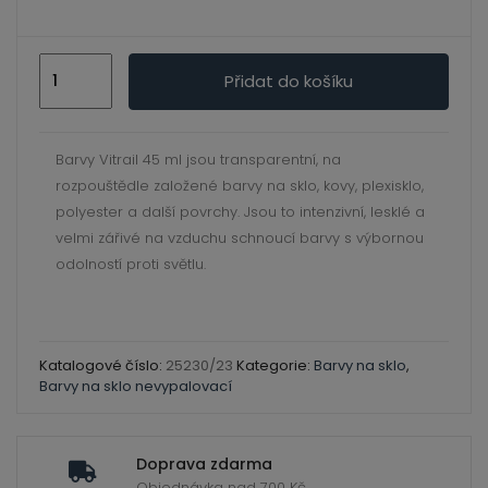
ild
enu
Vitrail
Přidat do košíku
-
45
ml
Barvy Vitrail 45 ml jsou transparentní, na
Lemon
rozpouštědle založené barvy na sklo, kovy, plexisklo,
23
polyester a další povrchy. Jsou to intenzivní, lesklé a
množství
velmi zářivé na vzduchu schnoucí barvy s výbornou
odolností proti světlu.
Katalogové číslo:
25230/23
Kategorie:
Barvy na sklo
,
Barvy na sklo nevypalovací
Doprava zdarma
Objednávka nad 700 Kč