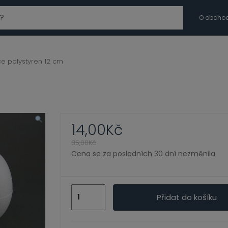
modal-check
O obcho
ce polystyren 12 cm
14,00
Kč
35,00
Kč
Cena se za posledních 30 dní nezměnila
Vejce
Přidat do košíku
polystyren
12