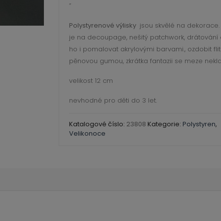
cm
”
množství
Polystyrenové výlisky
jsou skvělé na dekorace. 
je na decoupage, nešitý patchwork, drátování
ho i pomalovat akrylovými barvami., ozdobit flitr
pěnovou gumou, zkrátka fantazii se meze nekl
velikost 12 cm
nevhodné pro děti do 3 let.
Katalogové číslo:
23808
Kategorie:
Polystyren
,
Velikonoce