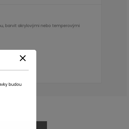
vlnu, barvit akrylovými nebo temperovými
ávky budou