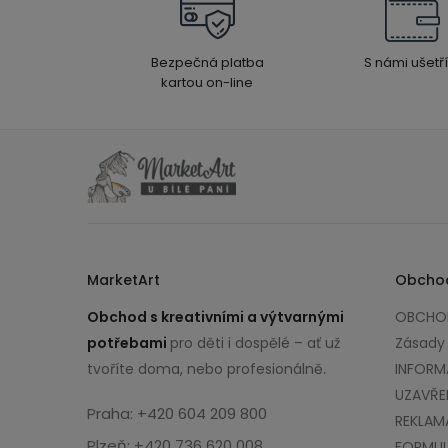
Bezpečná platba
S námi ušetří
kartou on-line
MarketArt
Obcho
Obchod s kreativními a výtvarnými
OBCHOD
potřebami
pro děti i dospělé – ať už
Zásady
tvoříte doma, nebo profesionálně.
INFORM
UZAVŘE
Praha: +420 604 209 800
REKLAM
Plzeň: +420 736 620 008
FORMUL