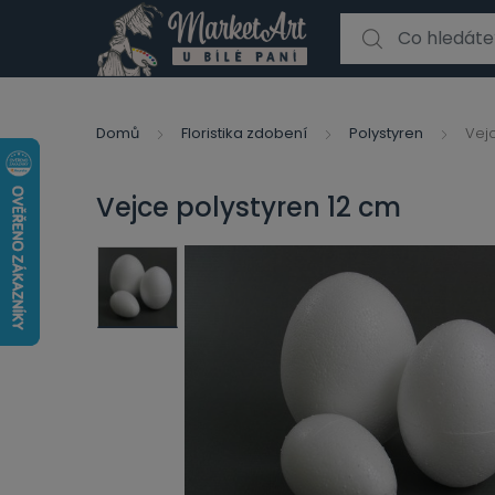
Search for:
Domů
Floristika zdobení
Polystyren
Vej
Vejce polystyren 12 cm