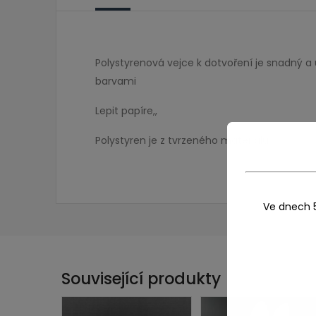
Polystyrenová vejce k dotvoření je snadný a 
barvami
Lepit papíre,,
Polystyren je z tvrzeného materiálu.
Ve dnech 
Související produkty