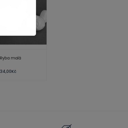
Ryba malá
34,00
Kč