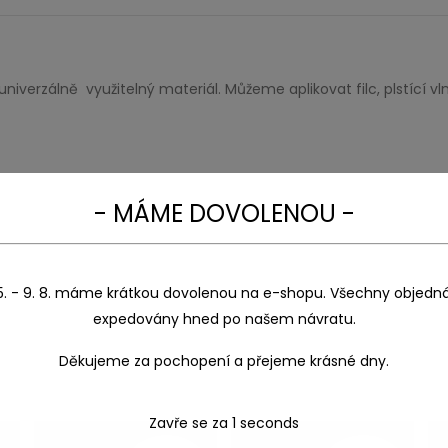
univerzálně využitelný materiál. Můžeme aplikovat filc, plstící 
- MÁME DOVOLENOU -
5. - 9. 8. máme krátkou dovolenou na e-shopu. Všechny objedn
expedovány hned po našem návratu.
Děkujeme za pochopení a přejeme krásné dny.
Zavře se za
1
seconds