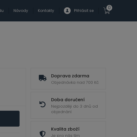
0
du
Návody
Kontakty
Přihlásit se
Doprava zdarma
Objednávka nad 700 Kč
Doba doručení
Nejpozději do 3 dnů od
objednání
Kvalita zboží
Je pro nás tím