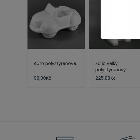
Auto polystyrenové
Zajíc velký
polystyrenový
99,00
Kč
225,00
Kč