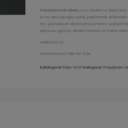
Polystyrenové výlisky
jsou skvělé na dekorace. 
je na decoupage, nešitý patchwork, drátování
ho i pomalovat akrylovými barvami, ozdobit flitr
pěnovou gumou, zkrátka fantazii se meze nekl
velikost 6 cm
nevhodné pro děti do 3 let.
Katalogové číslo:
8655
Kategorie:
Polystyren
,
V