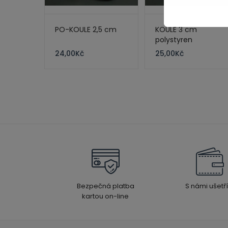
PO-KOULE 2,5 cm
KOULE 3 cm
polystyren
24,00
Kč
25,00
Kč
Bezpečná platba
S námi ušetří
kartou on-line