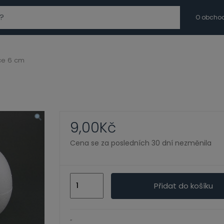
modal-check
O obcho
ce 6 cm
9,00
Kč
Cena se za posledních 30 dní nezměnila
Vejce
Přidat do košíku
6
cm
množství
”