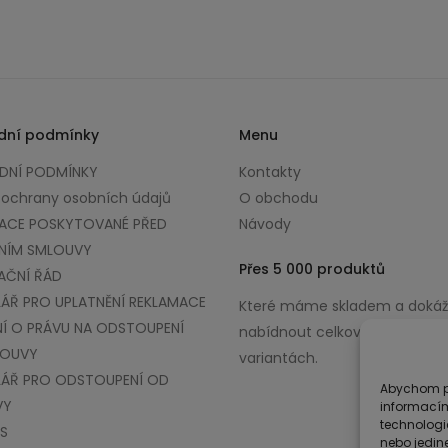
dní podmínky
Menu
NÍ PODMÍNKY
Kontakty
 ochrany osobních údajů
O obchodu
ACE POSKYTOVANÉ PŘED
Návody
NÍM SMLOUVY
Přes 5 000 produktů
AČNÍ ŘÁD
ÁŘ PRO UPLATNĚNÍ REKLAMACE
Které máme skladem a doká
Í O PRÁVU NA ODSTOUPENÍ
nabídnout celkově až v 100 0
LOUVY
variantách.
ÁŘ PRO ODSTOUPENÍ OD
Abychom po
VY
informacím
technologi
S
nebo jedin