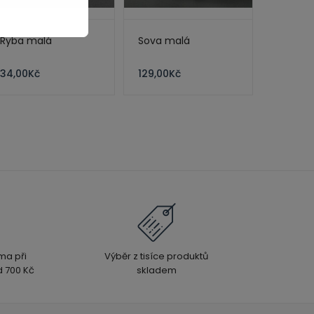
Ryba malá
Sova malá
34,00
Kč
129,00
Kč
ma při
Výběr z tisíce produktů
 700 Kč
skladem