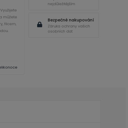
nejdůležitějším
Využijete
 a můžete
Bezpečné nakupování
y, filcem,
Záruka ochrany vašich
adou.
osobních dat
elikonoce