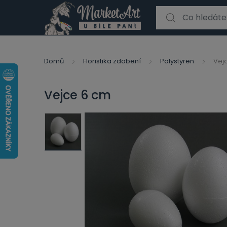
Search for:
Domů
Floristika zdobení
Polystyren
Vej
Vejce 6 cm