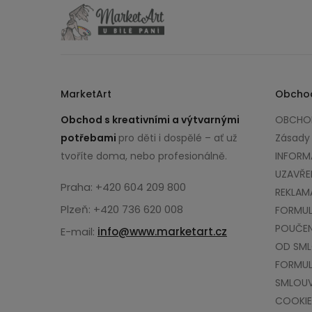
MarketArt
Obcho
Obchod s kreativními a výtvarnými
OBCHOD
potřebami
pro děti i dospělé – ať už
Zásady
tvoříte doma, nebo profesionálně.
INFORM
UZAVŘE
Praha: +420 604 209 800
REKLAM
Plzeň: +420 736 620 008
FORMUL
POUČEN
E-mail:
info@www.marketart.cz
OD SM
FORMUL
SMLOU
COOKIE