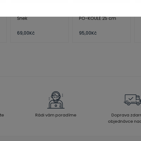
Šnek
PO-KOULE 25 cm
69,00
Kč
95,00
Kč
te
Rádi vám poradíme
Doprava zdar
objednávce nad