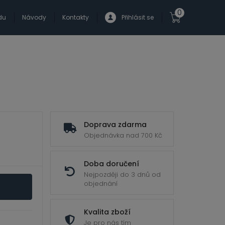
0
du
Návody
Kontakty
Přihlásit se
Doprava zdarma
Objednávka nad 700 Kč
Doba doručení
Nejpozději do 3 dnů od
objednání
Kvalita zboží
Je pro nás tím