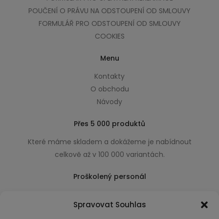
POUČENÍ O PRÁVU NA ODSTOUPENÍ OD SMLOUVY
FORMULÁŘ PRO ODSTOUPENÍ OD SMLOUVY
COOKIES
Menu
Kontakty
O obchodu
Návody
Přes 5 000 produktů
Které máme skladem a dokážeme je nabídnout
celkově až v 100 000 variantách.
Proškolený personál
Který k úsměvu přidá i praktické a užitečné rady
Spravovat Souhlas
usnadňující nákup.