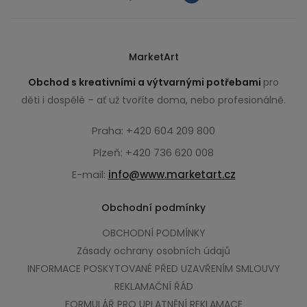
MarketArt
Obchod s kreativními a výtvarnými potřebami
pro
děti i dospělé – ať už tvoříte doma, nebo profesionálně.
Praha: +420 604 209 800
Plzeň: +420 736 620 008
E-mail:
info@www.marketart.cz
Obchodní podmínky
OBCHODNÍ PODMÍNKY
Zásady ochrany osobních údajů
INFORMACE POSKYTOVANÉ PŘED UZAVŘENÍM SMLOUVY
REKLAMAČNÍ ŘÁD
FORMULÁŘ PRO UPLATNĚNÍ REKLAMACE