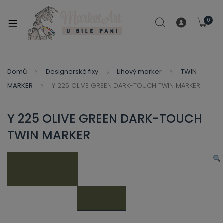
modal-check
0
xpand
ild
xpand
enu
ild
Domů
Designerské fixy
Lihový marker
TWIN
xpand
enu
MARKER
Y 225 OLIVE GREEN DARK-TOUCH TWIN MARKER
ild
xpand
enu
ild
Y 225 OLIVE GREEN DARK-TOUCH
enu
TWIN MARKER
xpand
ild
enu
xpand
ild
xpand
enu
ild
xpand
enu