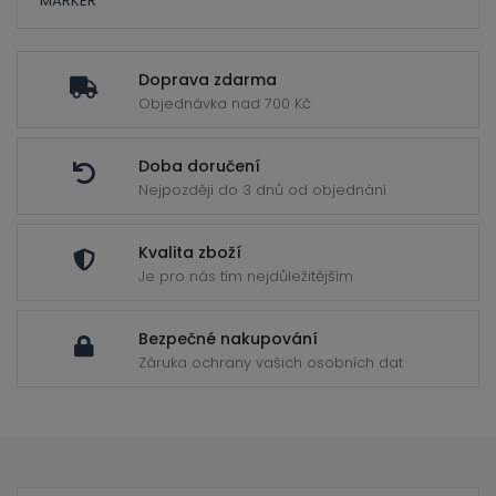
ild
MARKER
enu
Doprava zdarma
Objednávka nad 700 Kč
Doba doručení
Nejpozději do 3 dnů od objednání
Kvalita zboží
Je pro nás tím nejdůležitějším
Bezpečné nakupování
Záruka ochrany vašich osobních dat