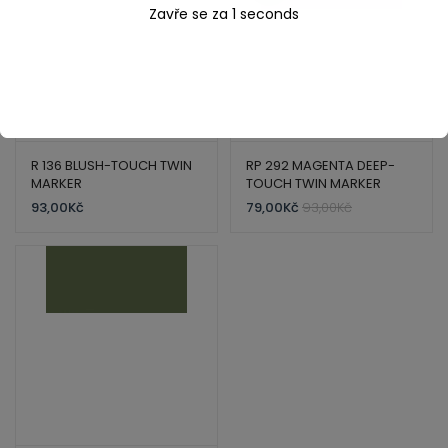
Zavře se za
1
seconds
R 136 BLUSH-TOUCH TWIN
RP 292 MAGENTA DEEP-
MARKER
TOUCH TWIN MARKER
93,00
Kč
79,00
Kč
93,00
Kč