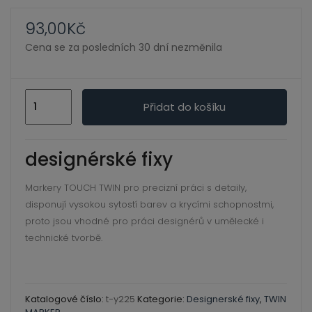
ild
xpand
enu
93,00
Kč
ild
Cena se za posledních 30 dní nezměnila
enu
xpand
Y
ild
Přidat do košíku
225
xpand
enu
OLIVE
ild
GREEN
enu
designérské fixy
xpand
DARK-
ild
TOUCH
Markery TOUCH TWIN pro precizní práci s detaily,
enu
disponují vysokou sytostí barev a krycími schopnostmi,
TWIN
proto jsou vhodné pro práci designérů v umělecké i
MARKER
technické tvorbě.
množství
xpand
ild
enu
xpand
Katalogové číslo:
t-y225
Kategorie:
Designerské fixy
,
TWIN