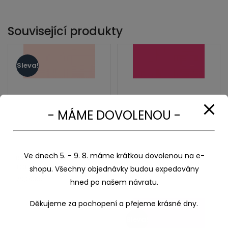
Související produkty
Sleva!
- MÁME DOVOLENOU -
Ve dnech 5. - 9. 8. máme krátkou dovolenou na e-
R 135 PALE CHERRY PINK-
R 5 CHERRY PINK-TOUCH
TOUCH TWIN MARKER
TWIN MARKER
shopu. Všechny objednávky budou expedovány
79,00
Kč
93,00
Kč
93,00
Kč
hned po našem návratu.
Děkujeme za pochopení a přejeme krásné dny.
Sleva!