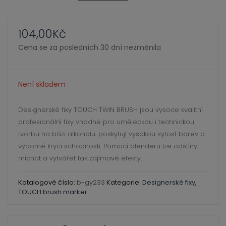
ild
xpand
enu
ild
104,00
Kč
enu
Cena se za posledních 30 dní nezměnila
xpand
ild
Není skladem
xpand
enu
ild
Designerské fixy TOUCH TWIN BRUSH jsou vysoce kvalitní
enu
xpand
profesionální fixy vhodné pro uměleckou i technickou
ild
tvorbu na bázi alkoholu. poskytují vysokou sytost barev a
enu
výborné krycí schopnosti. Pomocí blenderu lze odstíny
míchat a vytvářet tak zajímavé efekty.
xpand
Katalogové číslo:
b-gy233
Kategorie:
Designerské fixy
,
ild
TOUCH brush marker
enu
xpand