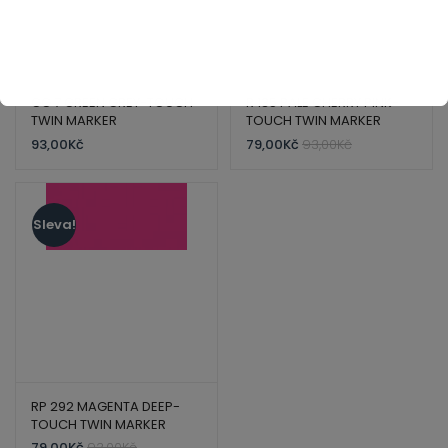
GG 7 GREEN GREY-TOUCH
R 135 PALE CHERRY PINK-
TWIN MARKER
TOUCH TWIN MARKER
93,00
Kč
79,00
Kč
93,00
Kč
Sleva!
RP 292 MAGENTA DEEP-
TOUCH TWIN MARKER
79,00
Kč
93,00
Kč