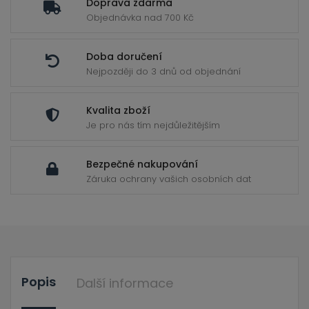
ild
Doprava zdarma
enu
Objednávka nad 700 Kč
Doba doručení
Nejpozději do 3 dnů od objednání
Kvalita zboží
Je pro nás tím nejdůležitějším
Bezpečné nakupování
Záruka ochrany vašich osobních dat
Popis
Další informace