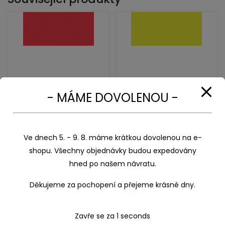
- MÁME DOVOLENOU -
R 13 SCARLET-TOUCH TWIN
GY 163 GREEN BICE-TOUCH
MARKER
TWIN MARKER
Ve dnech 5. - 9. 8. máme krátkou dovolenou na e-
93,00
Kč
93,00
Kč
shopu. Všechny objednávky budou expedovány
hned po našem návratu.
Děkujeme za pochopení a přejeme krásné dny.
Sleva!
Zavře se za
1
seconds