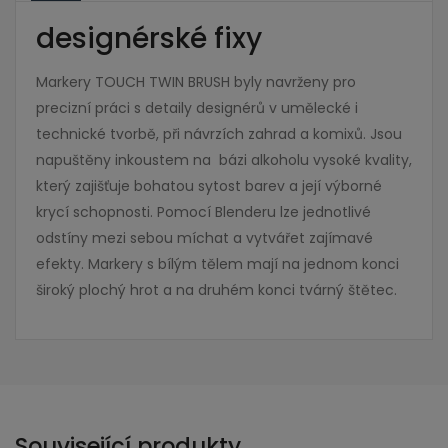
designérské fixy
Markery TOUCH TWIN BRUSH byly navrženy pro
precizní práci s detaily designérů v umělecké i
technické tvorbě, při návrzích zahrad a komixů. Jsou
napuštěny inkoustem na bázi alkoholu vysoké kvality,
který zajišťuje bohatou sytost barev a její výborné
krycí schopnosti. Pomocí Blenderu lze jednotlivé
odstíny mezi sebou míchat a vytvářet zajímavé
efekty. Markery s bílým tělem mají na jednom konci
široký plochý hrot a na druhém konci tvárný štětec.
Související produkty