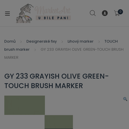
modal-check
0
xpand
ild
xpand
enu
ild
Domů
Designerské fixy
Lihový marker
TOUCH
xpand
enu
brush marker
GY 233 GRAYISH OLIVE GREEN-TOUCH BRUSH
ild
xpand
MARKER
enu
ild
enu
GY 233 GRAYISH OLIVE GREEN-
xpand
TOUCH BRUSH MARKER
ild
enu
xpand
ild
xpand
enu
ild
xpand
enu