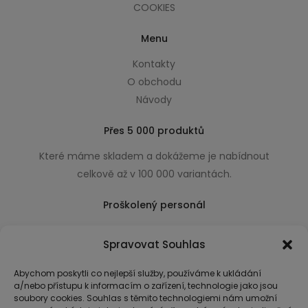
COOKIES
Menu
Kontakty
O obchodu
Návody
Přes 5 000 produktů
Které máme skladem a dokážeme je nabídnout
celkově až v 100 000 variantách.
Proškolený personál
Který k úsměvu přidá i praktické a užitečné rady
Spravovat Souhlas
usnadňující nákup.
Abychom poskytli co nejlepší služby, používáme k ukládání
a/nebo přístupu k informacím o zařízení, technologie jako jsou
soubory cookies. Souhlas s těmito technologiemi nám umožní