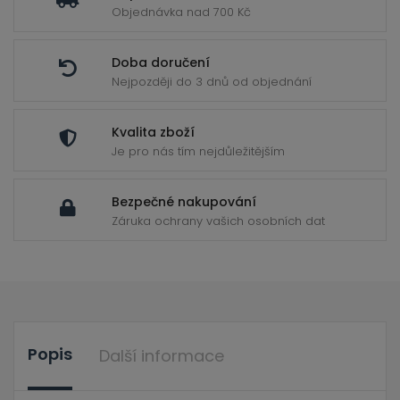
ild
Objednávka nad 700 Kč
enu
Doba doručení
Nejpozději do 3 dnů od objednání
Kvalita zboží
Je pro nás tím nejdůležitějším
Bezpečné nakupování
Záruka ochrany vašich osobních dat
Popis
Další informace