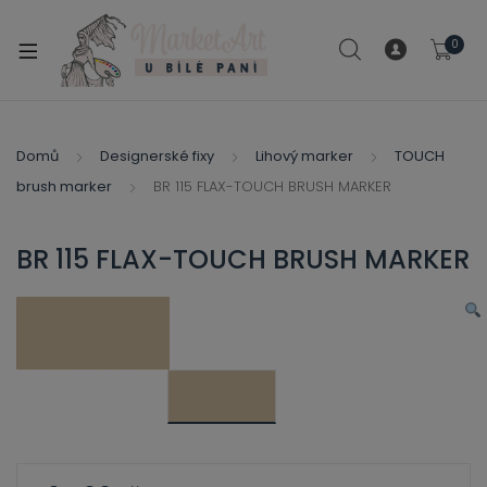
modal-check
0
xpand
ild
xpand
enu
ild
Domů
Designerské fixy
Lihový marker
TOUCH
xpand
enu
brush marker
BR 115 FLAX-TOUCH BRUSH MARKER
ild
xpand
enu
ild
BR 115 FLAX-TOUCH BRUSH MARKER
enu
xpand
ild
enu
xpand
ild
xpand
enu
ild
xpand
enu