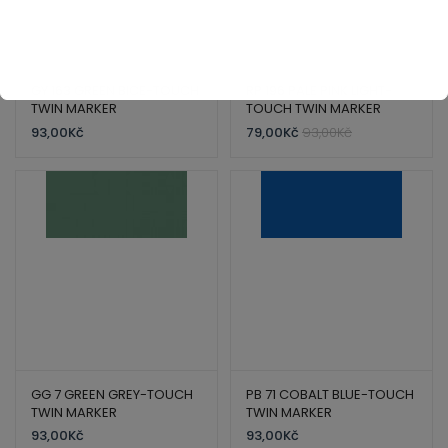
GY 163 GREEN BICE-TOUCH
RP 196 PALE PINK LIGHT-
TWIN MARKER
TOUCH TWIN MARKER
93,00
Kč
79,00
Kč
93,00
Kč
GG 7 GREEN GREY-TOUCH
PB 71 COBALT BLUE-TOUCH
TWIN MARKER
TWIN MARKER
93,00
Kč
93,00
Kč