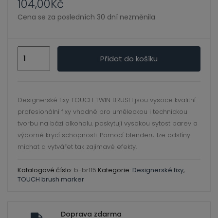
104,00
Kč
ild
xpand
enu
Cena se za posledních 30 dní nezměnila
ild
enu
BR
Přidat do košíku
xpand
115
ild
FLAX-
xpand
enu
TOUCH
ild
Designerské fixy TOUCH TWIN BRUSH jsou vysoce kvalitní
BRUSH
enu
profesionální fixy vhodné pro uměleckou i technickou
MARKER
xpand
tvorbu na bázi alkoholu. poskytují vysokou sytost barev a
množství
ild
výborné krycí schopnosti. Pomocí blenderu lze odstíny
enu
míchat a vytvářet tak zajímavé efekty.
Katalogové číslo:
b-br115
Kategorie:
Designerské fixy
,
xpand
TOUCH brush marker
ild
enu
xpand
Doprava zdarma