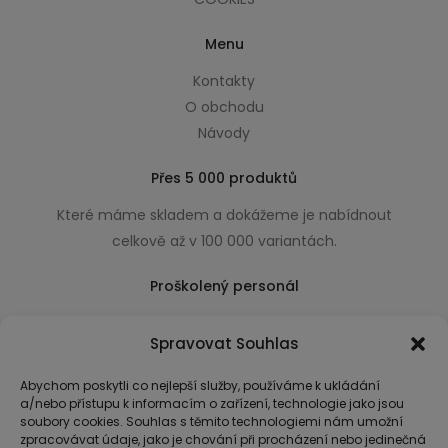
Menu
Kontakty
O obchodu
Návody
Přes 5 000 produktů
Které máme skladem a dokážeme je nabídnout
celkově až v 100 000 variantách.
Proškolený personál
Který k úsměvu přidá i praktické a užitečné rady
Spravovat Souhlas
usnadňující nákup.
Abychom poskytli co nejlepší služby, používáme k ukládání
a/nebo přístupu k informacím o zařízení, technologie jako jsou
soubory cookies. Souhlas s těmito technologiemi nám umožní
zpracovávat údaje, jako je chování při procházení nebo jedinečná