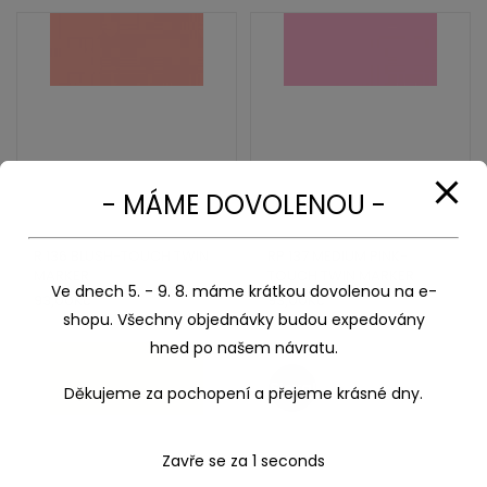
- MÁME DOVOLENOU -
R 136 BLUSH-TOUCH TWIN
RP 137 MEDIUM PINK-
MARKER
TOUCH TWIN MARKER
Ve dnech 5. - 9. 8. máme krátkou dovolenou na e-
93,00
Kč
93,00
Kč
shopu. Všechny objednávky budou expedovány
hned po našem návratu.
Sleva!
Děkujeme za pochopení a přejeme krásné dny.
Zavře se za
1
seconds