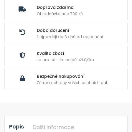
ild
Doprava zdarma
enu
Objednávka nad 700 Kč
Doba doručení
Nejpozději do 3 dnů od objednání
Kvalita zboží
Je pro nás tím nejdůležitějším
Bezpečné nakupování
Záruka ochrany vašich osobních dat
Popis
Další informace