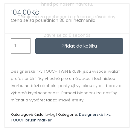
ild
xpand
enu
104,00
Kč
ild
Cena se za posledních 30 dní nezměnila
enu
xpand
BG
ild
Přidat do košíku
1
xpand
enu
BLUE
ild
GREY-
enu
xpand
Designerské fixy TOUCH TWIN BRUSH jsou vysoce kvalitní
TOUCH
profesionální fixy vhodné pro uměleckou i technickou
ild
BRUSH
tvorbu na bázi alkoholu. poskytují vysokou sytost barev a
enu
MARKER
výborné krycí schopnosti. Pomocí blenderu lze odstíny
množství
míchat a vytvářet tak zajímavé efekty.
xpand
ild
Katalogové číslo:
b-bg1
Kategorie:
Designerské fixy
,
TOUCH brush marker
enu
xpand