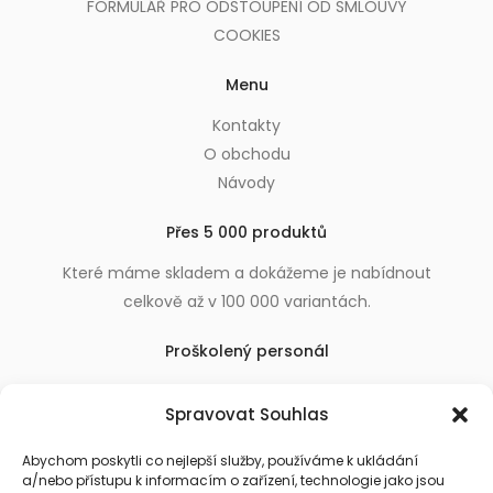
FORMULÁŘ PRO ODSTOUPENÍ OD SMLOUVY
COOKIES
Menu
Kontakty
O obchodu
Návody
Přes 5 000 produktů
Které máme skladem a dokážeme je nabídnout
celkově až v 100 000 variantách.
Proškolený personál
Který k úsměvu přidá i praktické a užitečné rady
Spravovat Souhlas
usnadňující nákup.
Abychom poskytli co nejlepší služby, používáme k ukládání
a/nebo přístupu k informacím o zařízení, technologie jako jsou