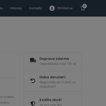
0
du
Návody
Kontakty
Přihlásit se
Doprava zdarma
Objednávka nad 700 Kč
Doba doručení
Nejpozději do 3 dnů od
objednání
 kvalitní
Kvalita zboží
hnickou
Je pro nás tím