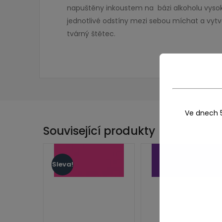
napuštěny inkoustem na bázi alkoholu vysoké 
jednotlivé odstíny mezi sebou míchat a vytv
tvárný štětec.
Ve dnech 
Související produkty
Sleva!