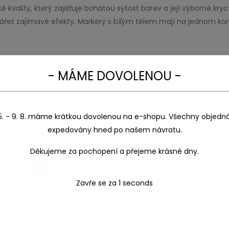
kvality, který zajišťuje bohatou sytost barev a její výborné kry
ářet zajímavé efekty. Markery s bílým tělem mají na jednom kon
- MÁME DOVOLENOU -
5. - 9. 8. máme krátkou dovolenou na e-shopu. Všechny objedn
expedovány hned po našem návratu.
Děkujeme za pochopení a přejeme krásné dny.
Sleva!
Zavře se za
1
seconds