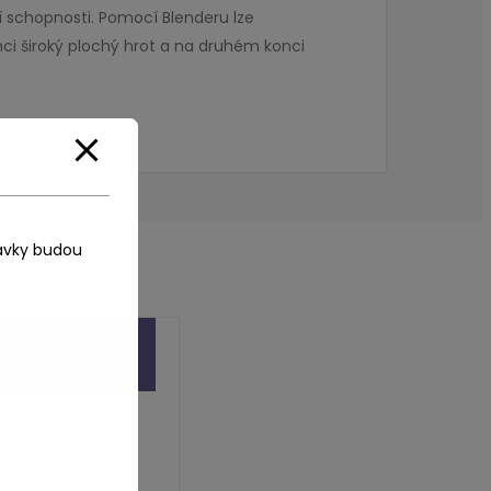
cí schopnosti. Pomocí Blenderu lze
ci široký plochý hrot a na druhém konci
ávky budou