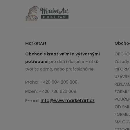
MarketArt
Obcho
Obchod s kreativními a výtvarnými
OBCHOD
potřebami
pro děti i dospělé – ať už
Zásady
tvoříte doma, nebo profesionálně.
INFORM
UZAVŘE
Praha: +420 604 209 800
REKLAM
Plzeň: +420 736 620 008
FORMUL
POUČEN
E-mail:
info@www.marketart.cz
OD SM
FORMUL
SMLOU
COOKIE