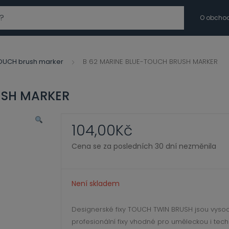
modal-check
O obcho
OUCH brush marker
B 62 MARINE BLUE-TOUCH BRUSH MARKER
USH MARKER
104,00
Kč
Cena se za posledních 30 dní nezměnila
Není skladem
Designerské fixy TOUCH TWIN BRUSH jsou vysoce
profesionální fixy vhodné pro uměleckou i tec