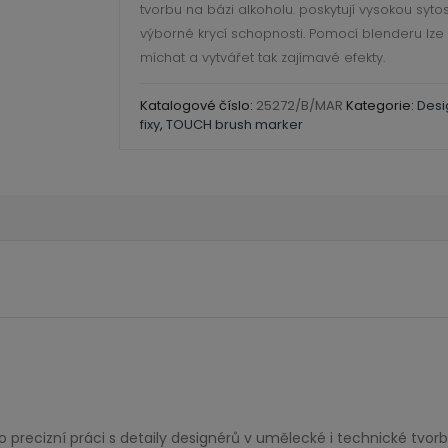
tvorbu na bázi alkoholu. poskytují vysokou syto
výborné krycí schopnosti. Pomocí blenderu lze
míchat a vytvářet tak zajímavé efekty.
Katalogové číslo:
25272/B/MAR
Kategorie:
Desi
fixy
,
TOUCH brush marker
recizní práci s detaily designérů v umělecké i technické tvorbě