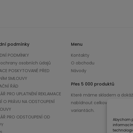
dní podmínky
Menu
NÍ PODMÍNKY
Kontakty
 ochrany osobních údajů
O obchodu
ACE POSKYTOVANÉ PŘED
Návody
NÍM SMLOUVY
Přes 5 000 produktů
AČNÍ ŘÁD
ÁŘ PRO UPLATNĚNÍ REKLAMACE
Které máme skladem a doká
Í O PRÁVU NA ODSTOUPENÍ
nabídnout celkově až v 100 0
LOUVY
variantách.
ÁŘ PRO ODSTOUPENÍ OD
Abychom po
VY
informacím
technologi
S