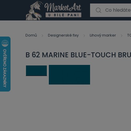
Search for:
Domů
Designerské fixy
Lihový marker
T
B 62 MARINE BLUE-TOUCH BR