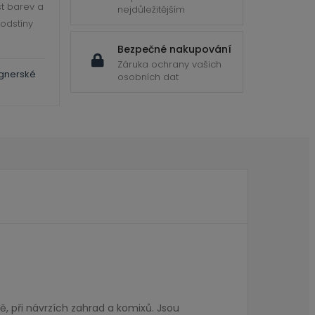
st barev a
nejdůležitějším
 odstíny
Bezpečné nakupování
Záruka ochrany vašich
gnerské
osobních dat
, při návrzích zahrad a komixů. Jsou