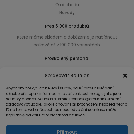
O obchodu
Návody
Přes 5 000 produktů
Které máme skladem a dokážeme je nabídnout
celkově až v 100 000 variantách.
Proškolený personál
Který k úsměvu přidá i praktické a užitečné rady
Spravovat Souhlas
usnadňující nákup.
Abychom poskytli co nejlepší služby, používáme k ukládání
a/nebo přístupu k informacím o zařízení, technologie jako jsou
soubory cookies. Souhlas s těmito technologiemi nám umožní
zpracovávat údaje, jako je chování při procházení nebo jedinečná
ID na tomto webu. Nesouhlas nebo odvolání souhlasu může
nepříznivě ovlivnit určité vlastnosti a funkce.
Příjmout