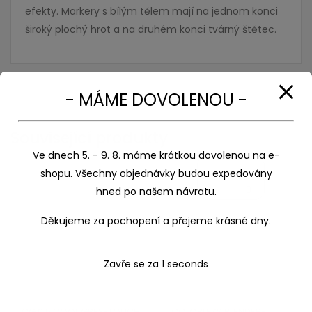
efekty. Markery s bílým tělem mají na jednom konci
široký plochý hrot a na druhém konci tvárný štětec.
- MÁME DOVOLENOU -
Související produkty
Ve dnech 5. - 9. 8. máme krátkou dovolenou na e-
shopu. Všechny objednávky budou expedovány
hned po našem návratu.
Děkujeme za pochopení a přejeme krásné dny.
Zavře se za
1
seconds
CG 0,5 COOL GREY-TOUCH
COLORLESS BLENDER-