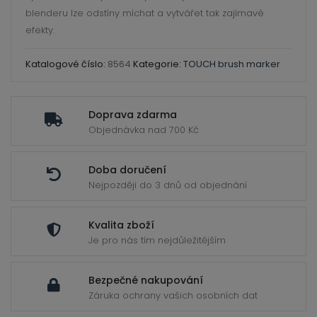
ild
blenderu lze odstíny míchat a vytvářet tak zajímavé
enu
efekty.
Katalogové číslo:
8564
Kategorie:
TOUCH brush marker
Doprava zdarma
Objednávka nad 700 Kč
Doba doručení
Nejpozději do 3 dnů od objednání
Kvalita zboží
Je pro nás tím nejdůležitějším
Bezpečné nakupování
Záruka ochrany vašich osobních dat