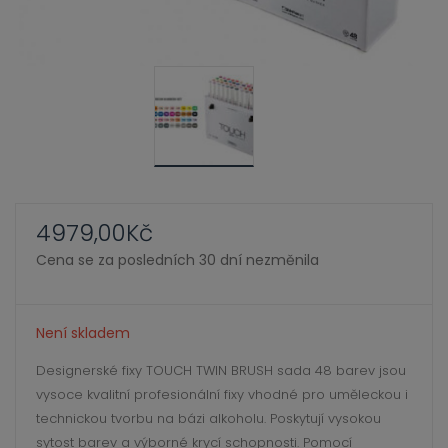
ild
xpand
enu
ild
enu
xpand
ild
xpand
enu
ild
enu
4979,00
Kč
xpand
Cena se za posledních 30 dní nezměnila
ild
enu
Není skladem
xpand
Designerské fixy TOUCH TWIN BRUSH sada 48 barev jsou
ild
vysoce kvalitní profesionální fixy vhodné pro uměleckou i
enu
technickou tvorbu na bázi alkoholu. Poskytují vysokou
xpand
sytost barev a výborné krycí schopnosti. Pomocí