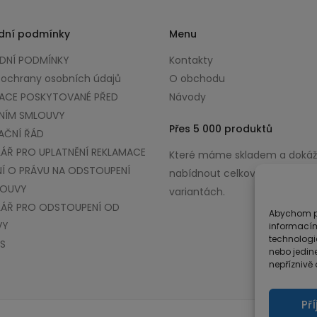
dní podmínky
Menu
NÍ PODMÍNKY
Kontakty
 ochrany osobních údajů
O obchodu
ACE POSKYTOVANÉ PŘED
Návody
NÍM SMLOUVY
Přes 5 000 produktů
AČNÍ ŘÁD
ÁŘ PRO UPLATNĚNÍ REKLAMACE
Které máme skladem a doká
Í O PRÁVU NA ODSTOUPENÍ
nabídnout celkově až v 100 0
LOUVY
variantách.
ÁŘ PRO ODSTOUPENÍ OD
Abychom po
VY
informacím
technologi
S
nebo jedin
nepříznivě o
Př