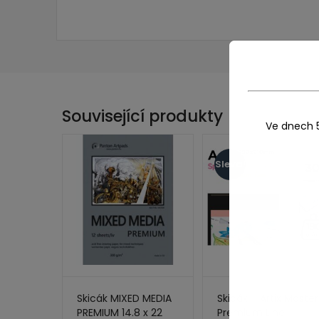
Související produkty
Ve dnech 
Sleva!
Skicák MIXED MEDIA
Skicák – Artix Master
PREMIUM 14.8 x 22
Premium Line