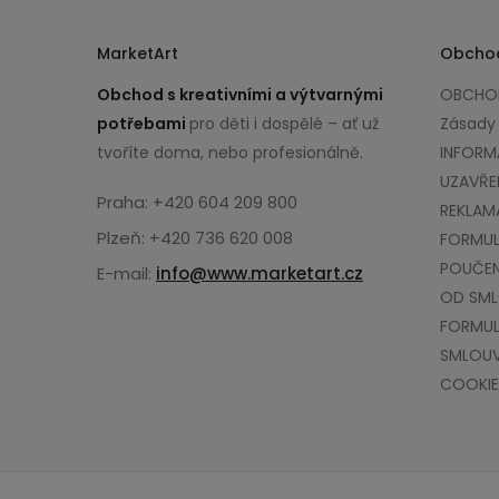
MarketArt
Obcho
Obchod s kreativními a výtvarnými
OBCHOD
potřebami
pro děti i dospělé – ať už
Zásady
tvoříte doma, nebo profesionálně.
INFORM
UZAVŘE
Praha: +420 604 209 800
REKLAM
Plzeň: +420 736 620 008
FORMUL
POUČEN
E-mail:
info@www.marketart.cz
OD SM
FORMUL
SMLOU
COOKIE