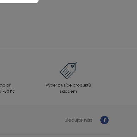
ma při
Výběr z tisíce produktů
 700 Kč
skladem
Sledujte nás: