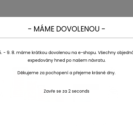
- MÁME DOVOLENOU -
5. - 9. 8. máme krátkou dovolenou na e-shopu. Všechny objedn
expedovány hned po našem návratu.
Děkujeme za pochopení a přejeme krásné dny.
Zavře se za
1
seconds
Tillia – grafický blok
Skicák – Artix Master
celolepený 250g.
Premium Line