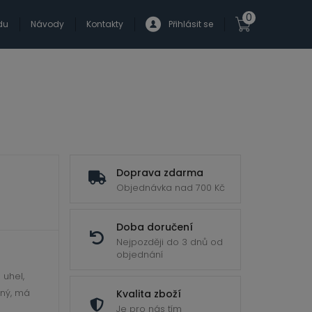
0
du
Návody
Kontakty
Přihlásit se
Doprava zdarma
Objednávka nad 700 Kč
Doba doručení
Nejpozději do 3 dnů od
objednání
 uhel,
ený, má
Kvalita zboží
Je pro nás tím