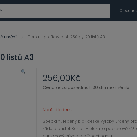
modal-check
O obcho
ké umění
Terra – grafický blok 250g. / 20 listů A3
0 listů A3
256,00
Kč
Cena se za posledních 30 dní nezměnila
Není skladem
Speciální, lepený blok české výroby určený pro
křídu a pastel. Karton v bloku je povrchově klíž
buničinový původ a přírodní barvu.