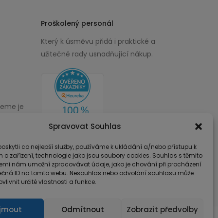
Proškolený personál
Který k úsměvu přidá i praktické a
užitečné rady usnadňující nákup.
žeme je
00
Spravovat Souhlas
skytli co nejlepší služby, používáme k ukládání a/nebo přístupu k
 o zařízení, technologie jako jsou soubory cookies. Souhlas s těmito
emi nám umožní zpracovávat údaje, jako je chování při procházení
ečná ID na tomto webu. Nesouhlas nebo odvolání souhlasu může
vlivnit určité vlastnosti a funkce.
íjmout
Odmítnout
Zobrazit předvolby