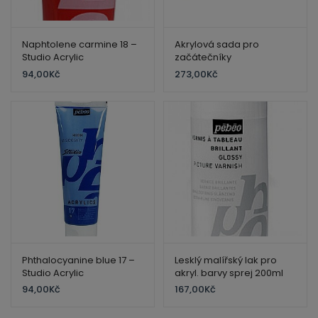
Naphtolene carmine 18 –
Akrylová sada pro
Studio Acrylic
začátečníky
94,00
Kč
273,00
Kč
Phthalocyanine blue 17 –
Lesklý malířský lak pro
Studio Acrylic
akryl. barvy sprej 200ml
94,00
Kč
167,00
Kč