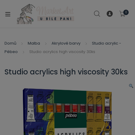
modal-check
0
xpand
ild
xpand
enu
ild
Domů
Malba
Akrylové barvy
Studio acrylic -
xpand
enu
Pébeo
Studio acrylics high viscosity 30ks
ild
xpand
enu
ild
Studio acrylics high viscosity 30ks
enu
xpand
ild
enu
xpand
ild
xpand
enu
ild
xpand
enu