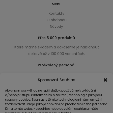
Menu
Kontakty
O obchodu
Návody
Přes 5 000 produktů
Které máme skladem a dokážeme je nabídnout
celkově až v 100 000 variantách.
Proškolený personál
Který k úsměvu přidá i praktické a užitečné rady
Spravovat Souhlas
usnadňující nákup.
Abychom poskytli co nejlepší služby, používáme k ukládání
a/nebo přístupu k informacím o zařízení, technologie jako jsou
soubory cookies. Souhlas s těmito technologiemi nám umožní
zpracovávat údaje, jako je chování při procházení nebo jedinečná
ID na tomto webu. Nesouhlas nebo odvolání souhlasu může