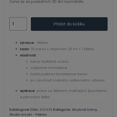
ild
Cena se za posledních 30 dní nezměnila
enu
Studio
Přidat do košíku
acrylics
high
viscosity
výrobce:
Pébéo
30ks
sada:
30
barev s objemem 20 ml + 1 štětec
množství
vlastnosti:
barvy ředitelné vodou
vzájemně míchatelné
hustá pastózní konzistence barev
po zaschnutí matného saténového vzhledu
aplikace:
práce se štětcem, malířskými špachtlemi
a pěnovými štětci
Katalogové číslo:
833436
Kategorie:
Akrylové barvy
,
Studio acrylic - Pébeo