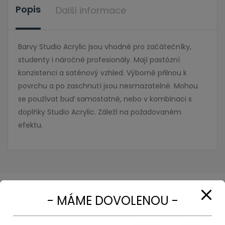
Popis
Další informace
Barvy Studio Acrylic jsou vhodné pro začátečníky,
studenty i náročné profesionály. Mají pastózní
konzistenci a saténový vzhled. Výborně přilnou k
povrchu a po zaschnutí jsou nesmazatelné. Mohou
se používat buď samostatně, nebo v kombinaci s
doplňky Studio Acrylic. Záleží na požadovaném
efektu.
- MÁME DOVOLENOU -
Související produkty