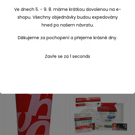
Ve dnech 5. - 9. 8. máme krátkou dovolenou na e-
shopu. Všechny objednávky budou expedovány
hned po našem návratu.
Děkujeme za pochopení a přejeme krásné dny.
Zavře se za
1
seconds
Matný malířský lak pro
Cadmium orange imit. 32
akrylové barvy
– Studio Acrylic
142,00
Kč
94,00
Kč