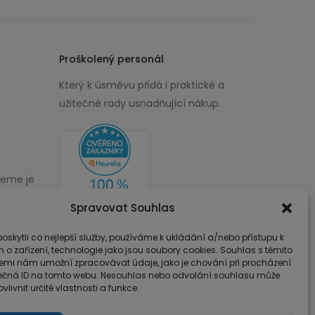
Proškolený personál
Který k úsměvu přidá i praktické a
užitečné rady usnadňující nákup.
žeme je
00
Spravovat Souhlas
skytli co nejlepší služby, používáme k ukládání a/nebo přístupu k
 o zařízení, technologie jako jsou soubory cookies. Souhlas s těmito
emi nám umožní zpracovávat údaje, jako je chování při procházení
ečná ID na tomto webu. Nesouhlas nebo odvolání souhlasu může
vlivnit určité vlastnosti a funkce.