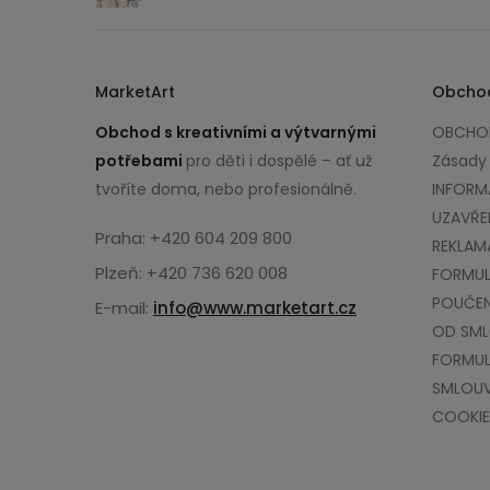
MarketArt
Obcho
Obchod s kreativními a výtvarnými
OBCHOD
potřebami
pro děti i dospělé – ať už
Zásady
tvoříte doma, nebo profesionálně.
INFORM
UZAVŘE
Praha: +420 604 209 800
REKLAM
Plzeň: +420 736 620 008
FORMUL
POUČEN
E-mail:
info@www.marketart.cz
OD SM
FORMUL
SMLOU
COOKIE