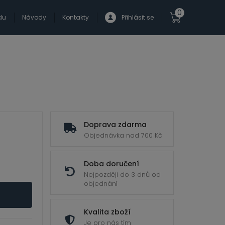
0
du
Návody
Kontakty
Přihlásit se
Doprava zdarma
Objednávka nad 700 Kč
Doba doručení
Nejpozději do 3 dnů od
objednání
Kvalita zboží
Je pro nás tím