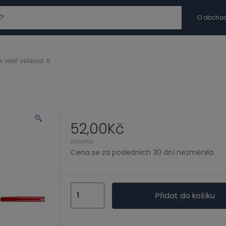
modal-check
O obcho
x vějíř velikost 6
52,00
Kč
81,00
Kč
Cena se za posledních 30 dní nezměnila
Štětec
Přidat do košíku
Artix
vějíř