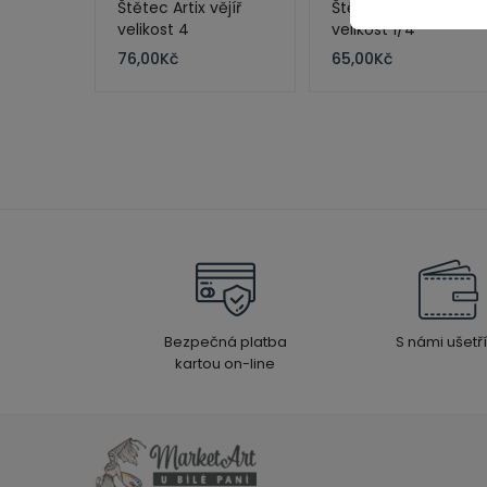
Štětec Artix vějíř
Štětec nožový Artix
velikost 4
velikost 1/4
76,00
Kč
65,00
Kč
Bezpečná platba
S námi ušetří
kartou on-line