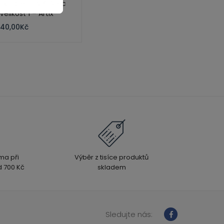
Extra jemný štětec
velikost 1 – Artix
40,00
Kč
ma při
Výběr z tisíce produktů
 700 Kč
skladem
Sledujte nás: