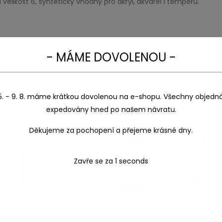
 velikost 6, syntetický vhodný pro akryl, akvarel i temperu.
- MÁME DOVOLENOU -
5. - 9. 8. máme krátkou dovolenou na e-shopu. Všechny objedn
expedovány hned po našem návratu.
Děkujeme za pochopení a přejeme krásné dny.
Sleva!
Zavře se za
1
seconds