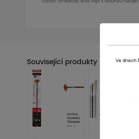
Štětec umělecký Artix vějíř s dlouhou rukojetí
Související produkty
Ve dnech 