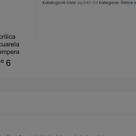
velikost
Katalogové číslo:
pp340-04
Kategorie:
Štětce s
6
množství