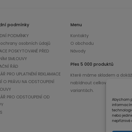
dní podmínky
Menu
NÍ PODMÍNKY
Kontakty
 ochrany osobních údajů
O obchodu
ACE POSKYTOVANÉ PŘED
Návody
NÍM SMLOUVY
Přes 5 000 produktů
AČNÍ ŘÁD
ÁŘ PRO UPLATNĚNÍ REKLAMACE
Které máme skladem a doká
Í O PRÁVU NA ODSTOUPENÍ
nabídnout celkově až v 100 0
LOUVY
variantách.
ÁŘ PRO ODSTOUPENÍ OD
Abychom po
VY
informacím
technologi
S
nebo jedin
nepříznivě o