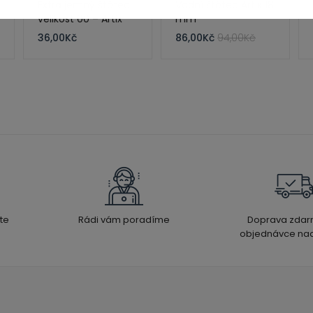
Extra jemný štětec
Vodní štětec Artix 18
velikost 00 – Artix
mm
36,00
Kč
86,00
Kč
94,00
Kč
te
Rádi vám poradíme
Doprava zdar
objednávce nad