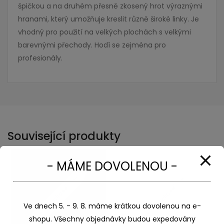
špičkou a na druhém přesně zkosený hrot výraznými
hranami, který umožňuje kreslit různě široké linky. Je
vhodný pro použití na velkých plochách s velkými
barevnými přechody. Hodí se zejména pro
profesionály.
Související produkty
- MÁME DOVOLENOU -
Ve dnech 5. - 9. 8. máme krátkou dovolenou na e-
shopu. Všechny objednávky budou expedovány