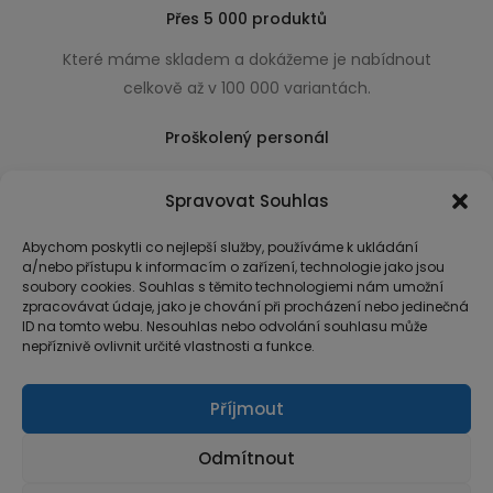
Přes 5 000 produktů
Které máme skladem a dokážeme je nabídnout
celkově až v 100 000 variantách.
Proškolený personál
Který k úsměvu přidá i praktické a užitečné rady
Spravovat Souhlas
usnadňující nákup.
Abychom poskytli co nejlepší služby, používáme k ukládání
a/nebo přístupu k informacím o zařízení, technologie jako jsou
soubory cookies. Souhlas s těmito technologiemi nám umožní
zpracovávat údaje, jako je chování při procházení nebo jedinečná
ID na tomto webu. Nesouhlas nebo odvolání souhlasu může
nepříznivě ovlivnit určité vlastnosti a funkce.
Příjmout
Odmítnout