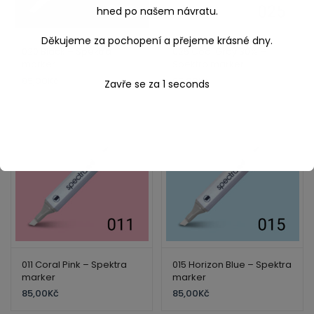
hned po našem návratu.
Děkujeme za pochopení a přejeme krásné dny.
020 Black – Spektra
025 Cool Gray 30% –
marker
Spektra marker
85,00
Kč
85,00
Kč
Zavře se za
1
seconds
011 Coral Pink – Spektra
015 Horizon Blue – Spektra
marker
marker
85,00
Kč
85,00
Kč