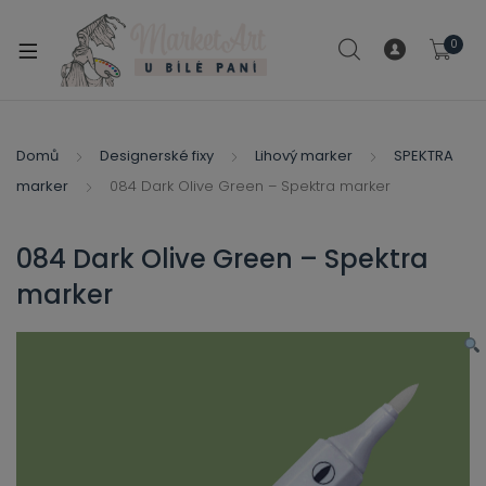
modal-check
0
xpand
ild
xpand
enu
ild
Domů
Designerské fixy
Lihový marker
SPEKTRA
xpand
enu
marker
084 Dark Olive Green – Spektra marker
ild
xpand
enu
ild
084 Dark Olive Green – Spektra
enu
marker
xpand
ild
enu
xpand
ild
xpand
enu
ild
xpand
enu