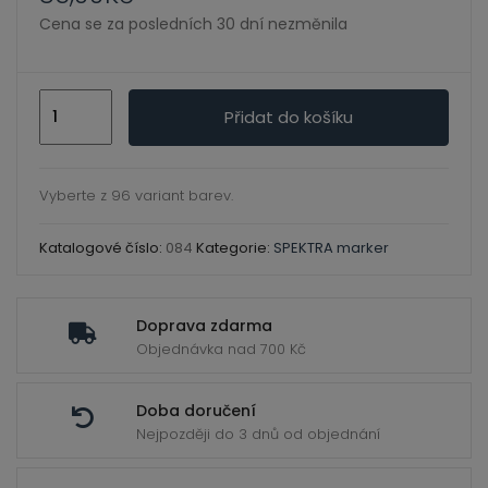
ild
Cena se za posledních 30 dní nezměnila
enu
084
Přidat do košíku
Dark
Olive
Green
Vyberte z 96 variant barev.
-
Spektra
Katalogové číslo:
084
Kategorie:
SPEKTRA marker
marker
množství
Doprava zdarma
Objednávka nad 700 Kč
Doba doručení
Nejpozději do 3 dnů od objednání