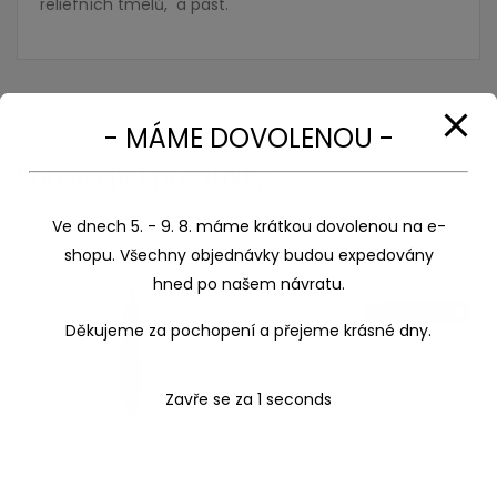
reliéfních tmelů, a past.
- MÁME DOVOLENOU -
Související produkty
Ve dnech 5. - 9. 8. máme krátkou dovolenou na e-
shopu. Všechny objednávky budou expedovány
hned po našem návratu.
Děkujeme za pochopení a přejeme krásné dny.
Zavře se za
1
seconds
Špachtle malířská AMI
Malířská špachtle AMI
547861
oválná velká