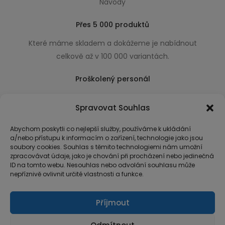
Návody
Přes 5 000 produktů
Které máme skladem a dokážeme je nabídnout
celkově až v 100 000 variantách.
Proškolený personál
Který k úsměvu přidá i praktické a užitečné rady
Spravovat Souhlas
usnadňující nákup.
Abychom poskytli co nejlepší služby, používáme k ukládání
a/nebo přístupu k informacím o zařízení, technologie jako jsou
soubory cookies. Souhlas s těmito technologiemi nám umožní
zpracovávat údaje, jako je chování při procházení nebo jedinečná
ID na tomto webu. Nesouhlas nebo odvolání souhlasu může
nepříznivě ovlivnit určité vlastnosti a funkce.
Příjmout