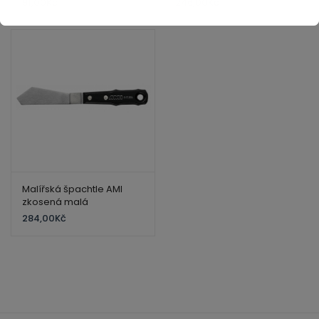
91,00
Kč
246,00
Kč
Malířská špachtle AMI
zkosená malá
284,00
Kč