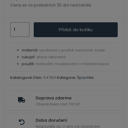
ild
Cena se za posledních 30 dní nezměnila
enu
Špachtle
Přidat do košíku
malířská
/nůž
AMI
materiál:
vyrobena z pružné nerezové ocele
547901
rukojeť:
dřevo lakované
množství
použití:
malování, modelování a míchání barev
Katalogové číslo:
547901
Kategorie:
Špachtle
Doprava zdarma
Objednávka nad 700 Kč
Doba doručení
Nejpozději do 3 dnů od objednání