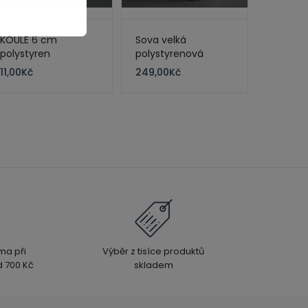
KOULE 6 cm
Sova velká
polystyren
polystyrenová
11,00
Kč
249,00
Kč
ma při
Výběr z tisíce produktů
 700 Kč
skladem