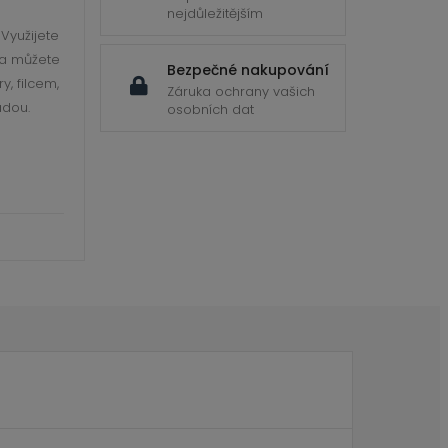
nejdůležitějším
Využijete
 a můžete
Bezpečné nakupování
y, filcem,
Záruka ochrany vašich
adou.
osobních dat