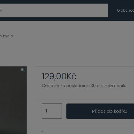
modal-check
O obcho
a malá
129,00
Kč
Cena se za posledních 30 dní nezměnila
Sova
Přidat do košíku
malá
množství
”