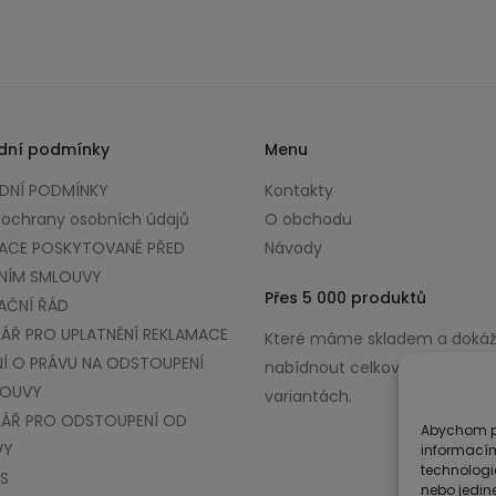
dní podmínky
Menu
NÍ PODMÍNKY
Kontakty
 ochrany osobních údajů
O obchodu
ACE POSKYTOVANÉ PŘED
Návody
NÍM SMLOUVY
Přes 5 000 produktů
AČNÍ ŘÁD
ÁŘ PRO UPLATNĚNÍ REKLAMACE
Které máme skladem a doká
Í O PRÁVU NA ODSTOUPENÍ
nabídnout celkově až v 100 0
LOUVY
variantách.
ÁŘ PRO ODSTOUPENÍ OD
Abychom po
VY
informacím
technologi
S
nebo jedin