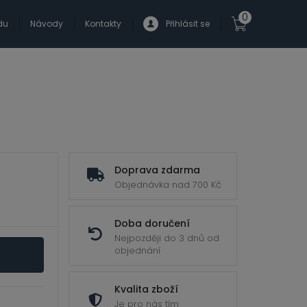
0
du
Návody
Kontakty
Přihlásit se
Doprava zdarma
Objednávka nad 700 Kč
Doba doručení
Nejpozději do 3 dnů od
objednání
Kvalita zboží
Je pro nás tím