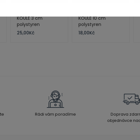
KOULE 3 cm
KOULE 10 cm
polystyren
polystyren
25,00
Kč
18,00
Kč
te
Rádi vám poradíme
Doprava zdar
objednávce nad