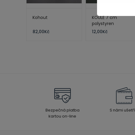
Kohout
KOULE 7 cm
polystyren
82,00
Kč
12,00
Kč
Bezpečná platba
S námi ušetří
kartou on-line