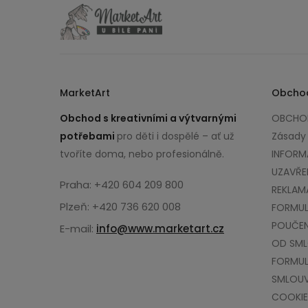
MarketArt
Obcho
Obchod s kreativními a výtvarnými
OBCHOD
potřebami
pro děti i dospělé – ať už
Zásady
tvoříte doma, nebo profesionálně.
INFORM
UZAVŘE
Praha: +420 604 209 800
REKLAM
Plzeň: +420 736 620 008
FORMUL
POUČEN
E-mail:
info@www.marketart.cz
OD SM
FORMUL
SMLOU
COOKIE