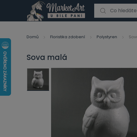
Search for:
Domů
Floristika zdobení
Polystyren
Sov
Sova malá