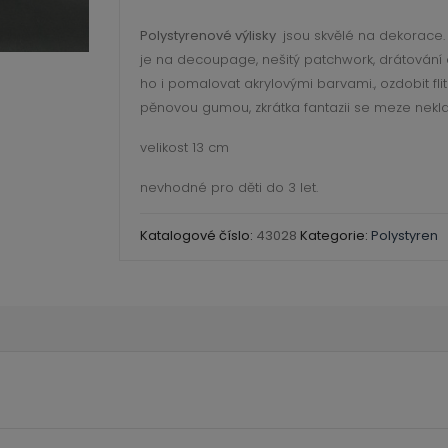
Polystyrenové výlisky
jsou skvělé na dekorace. 
je na decoupage, nešitý patchwork, drátování
ho i pomalovat akrylovými barvami., ozdobit flitr
pěnovou gumou, zkrátka fantazii se meze nekl
velikost 13 cm
nevhodné pro děti do 3 let.
Katalogové číslo:
43028
Kategorie:
Polystyren