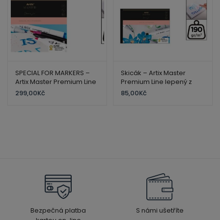
SPECIAL FOR MARKERS –
Skicák – Artix Master
Artix Master Premium Line
Premium Line lepený z
A3 – 30 listů-190gr.
jedné strany B5- 30 lisů
299,00
Kč
85,00
Kč
Bezpečná platba
S námi ušetříte