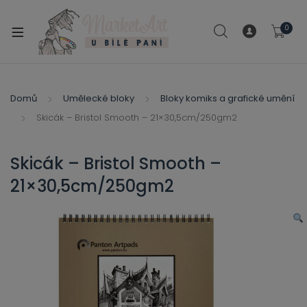
modal-check
0
xpand
ild
xpand
enu
ild
Domů
Umělecké bloky
Bloky komiks a grafické umění
xpand
enu
Skicák – Bristol Smooth – 21×30,5cm/250gm2
ild
xpand
enu
ild
Skicák – Bristol Smooth –
enu
21×30,5cm/250gm2
xpand
ild
enu
xpand
ild
xpand
enu
ild
xpand
enu