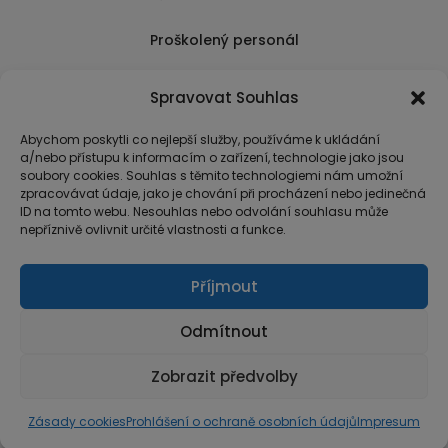
Proškolený personál
Který k úsměvu přidá i praktické a užitečné rady
Spravovat Souhlas
usnadňující nákup.
Abychom poskytli co nejlepší služby, používáme k ukládání
a/nebo přístupu k informacím o zařízení, technologie jako jsou
soubory cookies. Souhlas s těmito technologiemi nám umožní
zpracovávat údaje, jako je chování při procházení nebo jedinečná
ID na tomto webu. Nesouhlas nebo odvolání souhlasu může
nepříznivě ovlivnit určité vlastnosti a funkce.
Příjmout
Odmítnout
Zobrazit předvolby
© Copyright 2026 MarketArt
Zásady cookies
Prohlášení o ochraně osobních údajů
Impresum