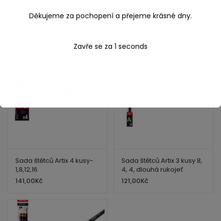
Sada štětců Artix 4 kusy-
Sada štětců Artix 3 kusy-
Děkujeme za pochopení a přejeme krásné dny.
7,8,12,17
3,7,10 a
175,00
Kč
189,00
Kč
78,00
Kč
Zavře se za
1
seconds
Sada štětců Artix 4 kusy-
Sada štětců Artix 3 kusy 8,
1,8,12,16
4, 4, dlouhá rukojeť
141,00
Kč
121,00
Kč