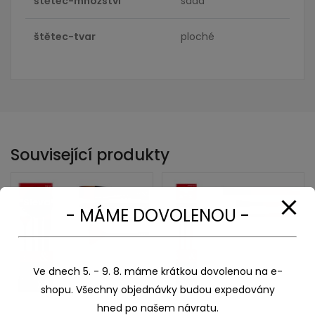
štětec-množství
sada
štětec-tvar
ploché
Související produkty
Sleva!
- MÁME DOVOLENOU -
Ve dnech 5. - 9. 8. máme krátkou dovolenou na e-
shopu. Všechny objednávky budou expedovány
hned po našem návratu.