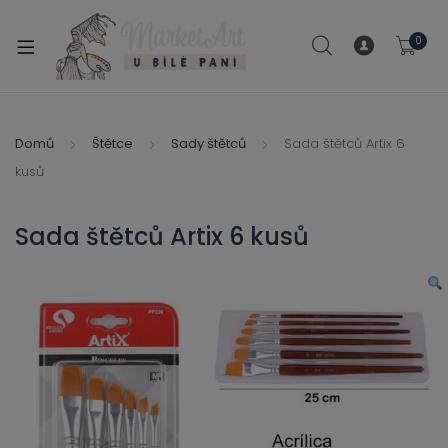
modal-check
0
xpand
ild
xpand
enu
ild
Domů
Štětce
Sady štětců
Sada štětců Artix 6
xpand
enu
kusů
ild
xpand
enu
ild
Sada štětců Artix 6 kusů
enu
xpand
ild
enu
xpand
ild
xpand
enu
ild
xpand
enu