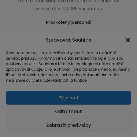
Které máme skladem a dokážeme je nabídnout
celkově až v 100 000 variantách.
Proškolený personál
Který k úsměvu přidá i praktické a užitečné rady
Spravovat Souhlas
usnadňující nákup.
Abychom poskytli co nejlepší služby, používáme k ukládání
a/nebo přístupu k informacím o zařízení, technologie jako jsou
soubory cookies. Souhlas s těmito technologiemi nám umožní
zpracovávat údaje, jako je chování při procházení nebo jedinečná
ID na tomto webu. Nesouhlas nebo odvolání souhlasu může
nepříznivě ovlivnit určité vlastnosti a funkce.
Příjmout
Odmítnout
Zobrazit předvolby
© Copyright 2026 MarketArt