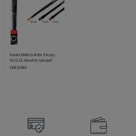
Sada štětců Artix 3 kusy
14,12,12 dlouhá rukojeť
139,00
Kč