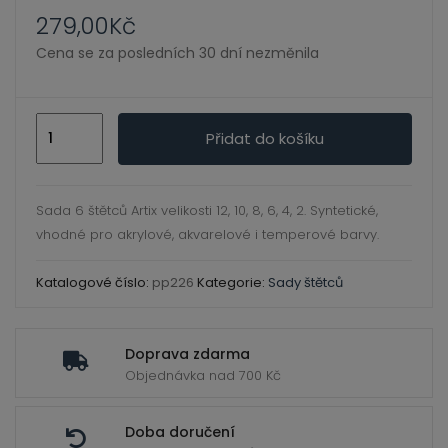
ild
279,00
Kč
enu
Cena se za posledních 30 dní nezměnila
Sada
Přidat do košíku
štětců
Artix
6
Sada 6 štětců Artix velikosti 12, 10, 8, 6, 4, 2. Syntetické,
kusů
vhodné pro akrylové, akvarelové i temperové barvy.
množství
Katalogové číslo:
pp226
Kategorie:
Sady štětců
Doprava zdarma
Objednávka nad 700 Kč
Doba doručení