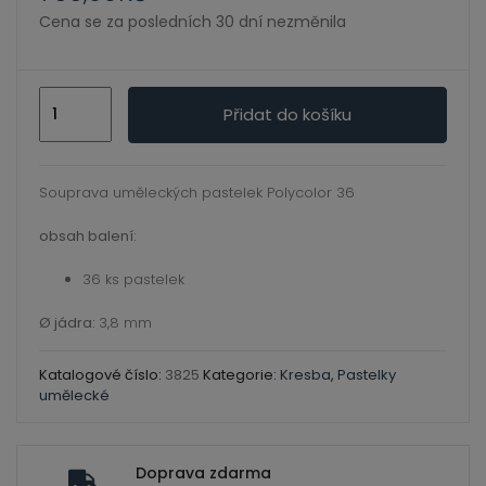
ild
Cena se za posledních 30 dní nezměnila
enu
Sada
Přidat do košíku
pastelek
Polycolor
v
Souprava uměleckých pastelek Polycolor 36
plechu
obsah balení:
36
množství
36 ks pastelek
Ø jádra:
3,8 mm
Katalogové číslo:
3825
Kategorie:
Kresba
,
Pastelky
umělecké
Doprava zdarma