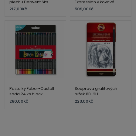
plechu Derwent 6ks
Expression v kovové
kazetě 36 ks
217,00
Kč
509,00
Kč
Pastelky Faber-Castell
Souprava grafitových
sada 24 ks black
tužek 8B-2H
280,00
Kč
223,00
Kč