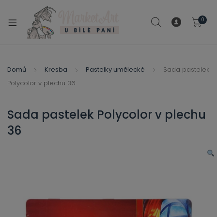
modal-check
0
xpand
ild
xpand
enu
ild
Domů
Kresba
Pastelky umělecké
Sada pastelek
xpand
enu
Polycolor v plechu 36
ild
xpand
enu
ild
Sada pastelek Polycolor v plechu
enu
36
xpand
ild
enu
xpand
ild
xpand
enu
ild
xpand
enu