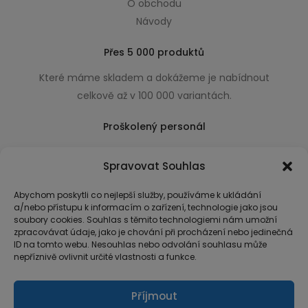
O obchodu
Návody
Přes 5 000 produktů
Které máme skladem a dokážeme je nabídnout
celkově až v 100 000 variantách.
Proškolený personál
Který k úsměvu přidá i praktické a užitečné rady
Spravovat Souhlas
usnadňující nákup.
Abychom poskytli co nejlepší služby, používáme k ukládání
a/nebo přístupu k informacím o zařízení, technologie jako jsou
soubory cookies. Souhlas s těmito technologiemi nám umožní
zpracovávat údaje, jako je chování při procházení nebo jedinečná
ID na tomto webu. Nesouhlas nebo odvolání souhlasu může
nepříznivě ovlivnit určité vlastnosti a funkce.
Příjmout