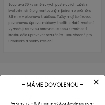
Souprava 36 ks uměleckých pastelových tužek s
kvalitním silně pigmentovaným jádrem o průměru
3,8 mm v plechové krabičce. Tužky mají špičkovou
povrchovou úpravu, máčený knoflík a zlaté značení.
Vyznačují se sytou barevnou stopou s možností
kresbu dále upravovat roztíráním. Jsou vhodné pro
umělecké a hobby kreslení.
Související produkty
- MÁME DOVOLENOU -
Ve dnech 5. - 9. 8. máme krátkou dovolenou na e-