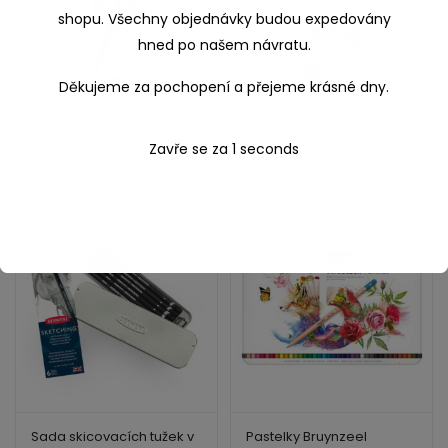
shopu. Všechny objednávky budou expedovány
hned po našem návratu.
Děkujeme za pochopení a přejeme krásné dny.
Pastelky Bruynzeel neon 6
Fixative Spray Ghiant 400
Zavře se za
1
seconds
kusů v kovové kazetě
ml
119,00
Kč
225,00
Kč
Sada skicovacích tužek v
Pastelky Bruynzeel