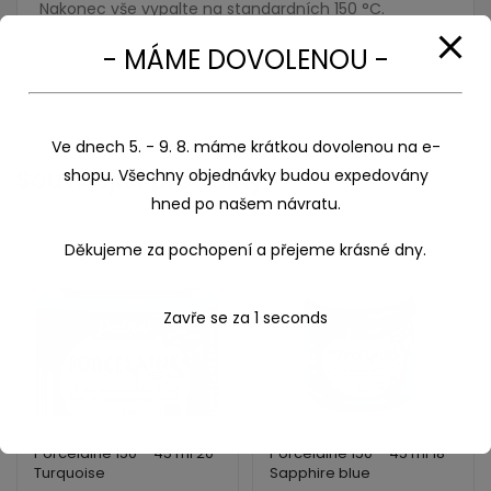
Nakonec vše vypalte na standardních 150 °C.
- MÁME DOVOLENOU -
Ve dnech 5. - 9. 8. máme krátkou dovolenou na e-
Související produkty
shopu. Všechny objednávky budou expedovány
hned po našem návratu.
Děkujeme za pochopení a přejeme krásné dny.
Zavře se za
1
seconds
Porcelaine 150 – 45 ml 20
Porcelaine 150 – 45 ml 18
Turquoise
Sapphire blue