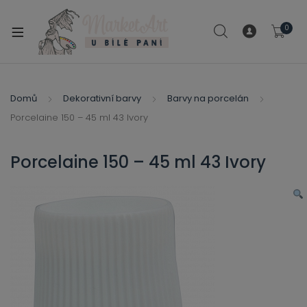
modal-check
0
xpand
ild
xpand
enu
ild
Domů
Dekorativní barvy
Barvy na porcelán
xpand
enu
Porcelaine 150 – 45 ml 43 Ivory
ild
xpand
enu
ild
Porcelaine 150 – 45 ml 43 Ivory
enu
xpand
ild
enu
xpand
ild
xpand
enu
ild
xpand
enu