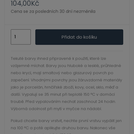
ild
104,00
Kč
enu
Cena se za posledních 30 dní nezměnila
Porcelaine
Přidat do košíku
150
-
45
Tekuté barvy ihned připravené k použití, které lze
ml
vzájemně míchat. Barvy jsou hluboké a lesklé, průhledné
43
nebo krycí, mají smaltový nebo glazurový povrch po
Ivory
zapečení. Vhodnými povrchy jsou žáruvzdorné materiály
množství
jako je porcelán, hrnčířské zboží, kovy, ocel, sklo, měď a
další. Vypalují se 35 minut při teplotě 150 °C v domácí
troubě. Před vypalováním nechat zaschnout 24 hodin.
Výborná odolnost při mytí v myčce na nádobí.
Pokud chcete barvy vrstvit, nechte první vrstvu vypálit jen
na 100 °C a poté aplikujte druhou barvu. Nakonec vše