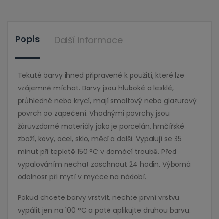
Popis
Další informace
Tekuté barvy ihned připravené k použití, které lze
vzájemně míchat. Barvy jsou hluboké a lesklé,
průhledné nebo krycí, mají smaltový nebo glazurový
povrch po zapečení. Vhodnými povrchy jsou
žáruvzdorné materiály jako je porcelán, hrnčířské
zboží, kovy, ocel, sklo, měď a další. Vypalují se 35
minut při teplotě 150 °C v domácí troubě. Před
vypalováním nechat zaschnout 24 hodin. Výborná
odolnost při mytí v myčce na nádobí.
Pokud chcete barvy vrstvit, nechte první vrstvu
vypálit jen na 100 °C a poté aplikujte druhou barvu.