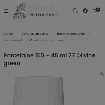
modal-check
0
xpand
ild
xpand
enu
ild
Domů
Dekorativní barvy
Barvy na porcelán
xpand
enu
Porcelaine 150 – 45 ml 27 Olivine green
ild
xpand
enu
ild
Porcelaine 150 – 45 ml 27 Olivine
enu
green
xpand
ild
enu
xpand
ild
xpand
enu
ild
xpand
enu