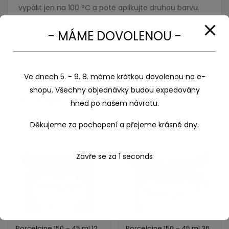
vypálit jen na 100 °C a poté aplikujte druhou barvu.
Nakonec vše vypalte na standardních 150 °C.
- MÁME DOVOLENOU -
Ve dnech 5. - 9. 8. máme krátkou dovolenou na e-
shopu. Všechny objednávky budou expedovány
Související produkty
hned po našem návratu.
Děkujeme za pochopení a přejeme krásné dny.
Zavře se za
0
seconds
Porcelaine 150 – 45 ml 12
Porcelaine 150 – 45 ml 36