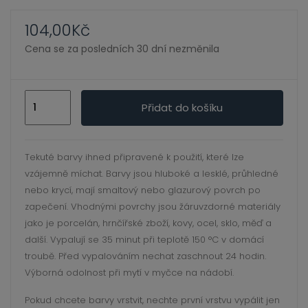
ild
enu
104,00
Kč
Cena se za posledních 30 dní nezměnila
Porcelaine
Přidat do košíku
150
-
45
Tekuté barvy ihned připravené k použití, které lze
ml
vzájemně míchat. Barvy jsou hluboké a lesklé, průhledné
27
nebo krycí, mají smaltový nebo glazurový povrch po
Olivine
zapečení. Vhodnými povrchy jsou žáruvzdorné materiály
green
jako je porcelán, hrnčířské zboží, kovy, ocel, sklo, měď a
další. Vypalují se 35 minut při teplotě 150 °C v domácí
množství
troubě. Před vypalováním nechat zaschnout 24 hodin.
Výborná odolnost při mytí v myčce na nádobí.
Pokud chcete barvy vrstvit, nechte první vrstvu vypálit jen