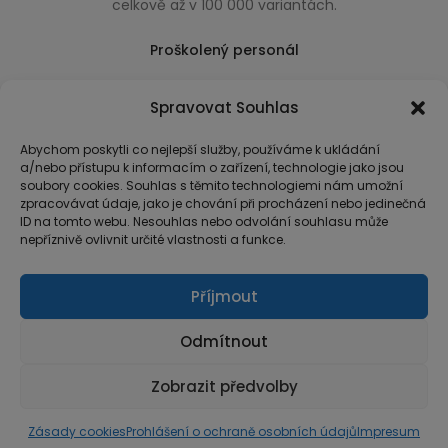
celkově až v 100 000 variantách.
Proškolený personál
Který k úsměvu přidá i praktické a užitečné rady
Spravovat Souhlas
usnadňující nákup.
Abychom poskytli co nejlepší služby, používáme k ukládání
a/nebo přístupu k informacím o zařízení, technologie jako jsou
soubory cookies. Souhlas s těmito technologiemi nám umožní
zpracovávat údaje, jako je chování při procházení nebo jedinečná
ID na tomto webu. Nesouhlas nebo odvolání souhlasu může
nepříznivě ovlivnit určité vlastnosti a funkce.
Příjmout
Odmítnout
Zobrazit předvolby
© Copyright 2026 MarketArt
Zásady cookies
Prohlášení o ochraně osobních údajů
Impresum