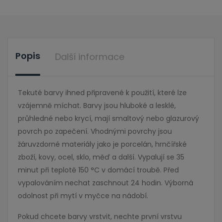
Popis
Další informace
Tekuté barvy ihned připravené k použití, které lze
vzájemně míchat. Barvy jsou hluboké a lesklé,
průhledné nebo krycí, mají smaltový nebo glazurový
povrch po zapečení. Vhodnými povrchy jsou
žáruvzdorné materiály jako je porcelán, hrnčířské
zboží, kovy, ocel, sklo, měď a další. Vypalují se 35
minut při teplotě 150 °C v domácí troubě. Před
vypalováním nechat zaschnout 24 hodin. Výborná
odolnost při mytí v myčce na nádobí.
Pokud chcete barvy vrstvit, nechte první vrstvu