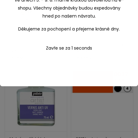
Ve dnech 5. - 9. 8. máme krátkou dovolenou na e-
shopu. Všechny objednávky budou expedovány
hned po našem návratu.
Děkujeme za pochopení a přejeme krásné dny.
plátno šeps na rámu 280g
plátno šeps na rámu 280g
Zavře se za
1
seconds
20×50
50×60
99,00
Kč
298,00
Kč