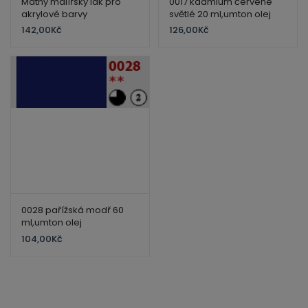
Matný malířský lak pro
0017 kadmium červené
akrylové barvy
světlé 20 ml,umton olej
142,00
Kč
126,00
Kč
0028 pařížská modř 60
ml,umton olej
104,00
Kč