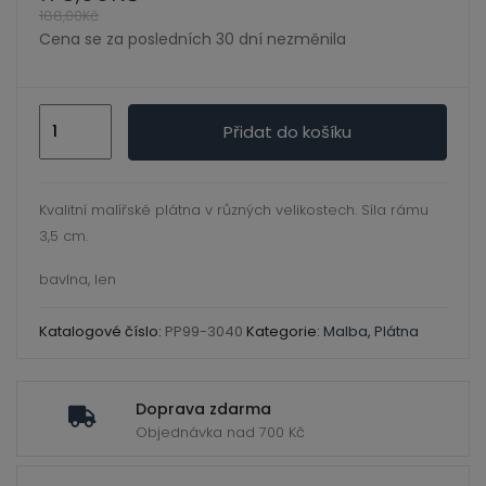
ild
188,00
Kč
enu
Cena se za posledních 30 dní nezměnila
plátno
Přidat do košíku
šeps
na
rámu
Kvalitní malířské plátna v různých velikostech. Síla rámu
380g
3,5 cm.
-30x40-
bavlna, len
3.5cm
rám
Katalogové číslo:
PP99-3040
Kategorie:
Malba
,
Plátna
množství
Doprava zdarma
Objednávka nad 700 Kč