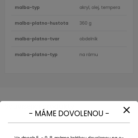
malba-typ
akryl, olej, tempera
malba-platno-hustota
360 g
malba-platno-tvar
obdelník
malba-platno-typ
na rámu
Související produkty
- MÁME DOVOLENOU -