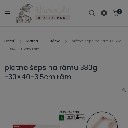
modal-check
0
xpand
ild
xpand
enu
ild
Domů
Malba
Plátna
plátno šeps na rámu 380g
xpand
enu
-30×40-3.5cm rám
ild
xpand
enu
ild
plátno šeps na rámu 380g
enu
-30×40-3.5cm rám
xpand
ild
enu
xpand
ild
xpand
enu
ild
xpand
enu