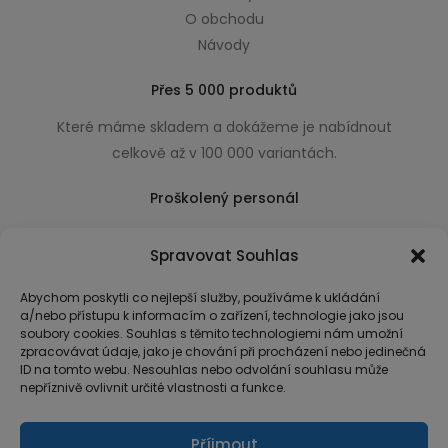
O obchodu
Návody
Přes 5 000 produktů
Které máme skladem a dokážeme je nabídnout
celkově až v 100 000 variantách.
Proškolený personál
Který k úsměvu přidá i praktické a užitečné rady
Spravovat Souhlas
usnadňující nákup.
Abychom poskytli co nejlepší služby, používáme k ukládání
a/nebo přístupu k informacím o zařízení, technologie jako jsou
soubory cookies. Souhlas s těmito technologiemi nám umožní
zpracovávat údaje, jako je chování při procházení nebo jedinečná
ID na tomto webu. Nesouhlas nebo odvolání souhlasu může
nepříznivě ovlivnit určité vlastnosti a funkce.
Příjmout